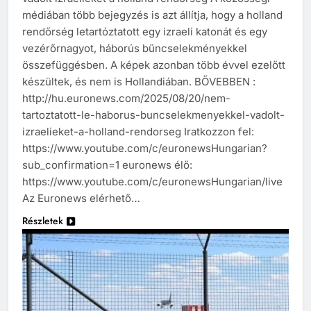
médiában több bejegyzés is azt állítja, hogy a holland
rendőrség letartóztatott egy izraeli katonát és egy
vezérőrnagyot, háborús bűncselekményekkel
összefüggésben. A képek azonban több évvel ezelőtt
készültek, és nem is Hollandiában. BŐVEBBEN :
http://hu.euronews.com/2025/08/20/nem-
tartoztatott-le-haborus-buncselekmenyekkel-vadolt-
izraelieket-a-holland-rendorseg Iratkozzon fel:
https://www.youtube.com/c/euronewsHungarian?
sub_confirmation=1 euronews élő:
https://www.youtube.com/c/euronewsHungarian/live
Az Euronews elérhető…
Részletek