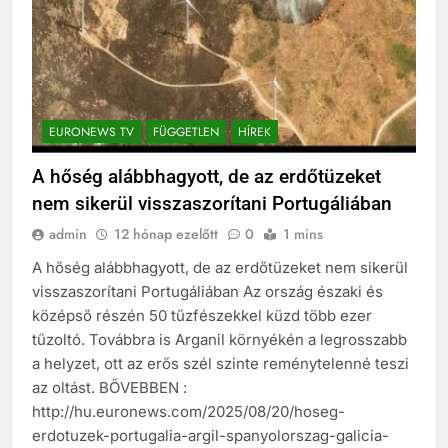
EURONEWS TV
FÜGGETLEN
HÍREK
A hőség alábbhagyott, de az erdőtüzeket
nem sikerül visszaszorítani Portugáliában
admin
12 hónap ezelőtt
0
1 mins
A hőség alábbhagyott, de az erdőtüzeket nem sikerül
visszaszorítani Portugáliában Az ország északi és
középső részén 50 tűzfészekkel küzd több ezer
tűzoltó. Továbbra is Arganil környékén a legrosszabb
a helyzet, ott az erős szél szinte reménytelenné teszi
az oltást. BŐVEBBEN :
http://hu.euronews.com/2025/08/20/hoseg-
erdotuzek-portugalia-argil-spanyolorszag-galicia-