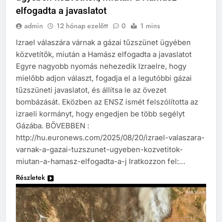
elfogadta a javaslatot
admin
12 hónap ezelőtt
0
1 mins
Izrael válaszára várnak a gázai tűzszünet ügyében
közvetítők, miután a Hamász elfogadta a javaslatot
Egyre nagyobb nyomás nehezedik Izraelre, hogy
mielőbb adjon választ, fogadja el a legutóbbi gázai
tűzszüneti javaslatot, és állítsa le az övezet
bombázását. Eközben az ENSZ ismét felszólította az
izraeli kormányt, hogy engedjen be több segélyt
Gázába. BŐVEBBEN :
http://hu.euronews.com/2025/08/20/izrael-valaszara-
varnak-a-gazai-tuzszunet-ugyeben-kozvetitok-
miutan-a-hamasz-elfogadta-a-j Iratkozzon fel:…
Részletek