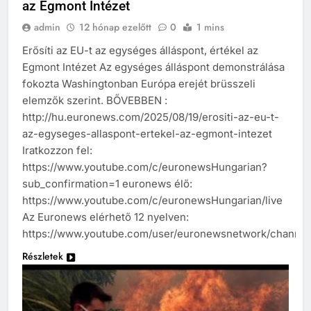
az Egmont Intézet
admin
12 hónap ezelőtt
0
1 mins
Erősíti az EU-t az egységes álláspont, értékel az
Egmont Intézet Az egységes álláspont demonstrálása
fokozta Washingtonban Európa erejét brüsszeli
elemzők szerint. BŐVEBBEN :
http://hu.euronews.com/2025/08/19/erositi-az-eu-t-
az-egyseges-allaspont-ertekel-az-egmont-intezet
Iratkozzon fel:
https://www.youtube.com/c/euronewsHungarian?
sub_confirmation=1 euronews élő:
https://www.youtube.com/c/euronewsHungarian/live
Az Euronews elérhető 12 nyelven:
https://www.youtube.com/user/euronewsnetwork/channel
Részletek