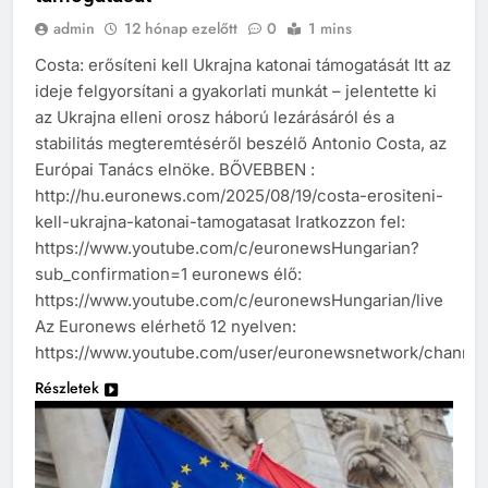
admin
12 hónap ezelőtt
0
1 mins
Costa: erősíteni kell Ukrajna katonai támogatását Itt az
ideje felgyorsítani a gyakorlati munkát – jelentette ki
az Ukrajna elleni orosz háború lezárásáról és a
stabilitás megteremtéséről beszélő Antonio Costa, az
Európai Tanács elnöke. BŐVEBBEN :
http://hu.euronews.com/2025/08/19/costa-erositeni-
kell-ukrajna-katonai-tamogatasat Iratkozzon fel:
https://www.youtube.com/c/euronewsHungarian?
sub_confirmation=1 euronews élő:
https://www.youtube.com/c/euronewsHungarian/live
Az Euronews elérhető 12 nyelven:
https://www.youtube.com/user/euronewsnetwork/channel
Részletek