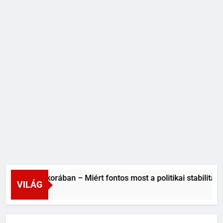
yek korában – Miért fontos most a politikai stabilitás?
VILÁG
őtt