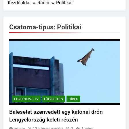
Kezdőoldal
Rádió
Politikai
Csatorna-tipus:
Politikai
EURONEWS TV
FÜGGETLEN
HÍREK
Balesetet szenvedett egy katonai drón
Lengyelország keleti részén
admin
12 hónap ezelőtt
0
1 mins