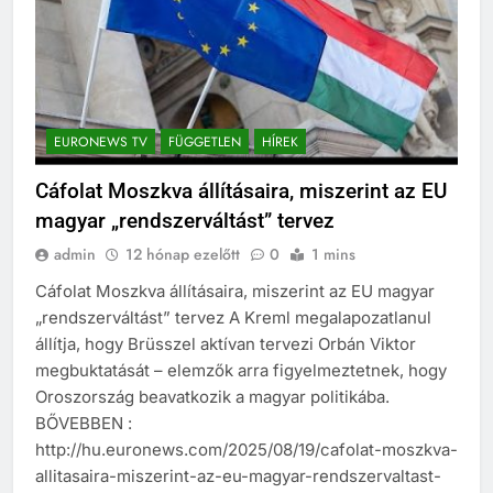
EURONEWS TV
FÜGGETLEN
HÍREK
Cáfolat Moszkva állításaira, miszerint az EU
magyar „rendszerváltást” tervez
admin
12 hónap ezelőtt
0
1 mins
Cáfolat Moszkva állításaira, miszerint az EU magyar
„rendszerváltást” tervez A Kreml megalapozatlanul
állítja, hogy Brüsszel aktívan tervezi Orbán Viktor
megbuktatását – elemzők arra figyelmeztetnek, hogy
Oroszország beavatkozik a magyar politikába.
BŐVEBBEN :
http://hu.euronews.com/2025/08/19/cafolat-moszkva-
allitasaira-miszerint-az-eu-magyar-rendszervaltast-