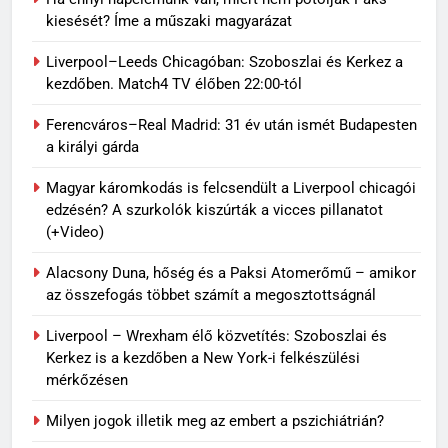
kiesését? Íme a műszaki magyarázat
Liverpool–Leeds Chicagóban: Szoboszlai és Kerkez a
kezdőben. Match4 TV élőben 22:00-tól
Ferencváros–Real Madrid: 31 év után ismét Budapesten
a királyi gárda
Magyar káromkodás is felcsendült a Liverpool chicagói
edzésén? A szurkolók kiszúrták a vicces pillanatot
(+Video)
Alacsony Duna, hőség és a Paksi Atomerőmű – amikor
az összefogás többet számít a megosztottságnál
Liverpool – Wrexham élő közvetítés: Szoboszlai és
Kerkez is a kezdőben a New York-i felkészülési
mérkőzésen
Milyen jogok illetik meg az embert a pszichiátrián?