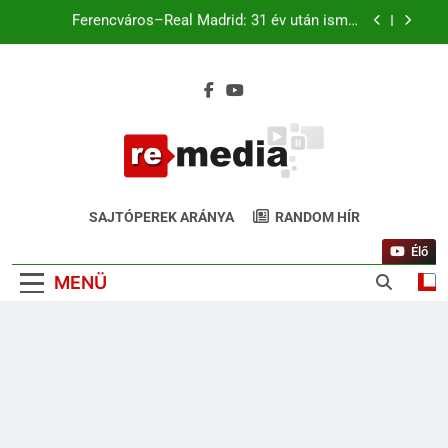
Magyar káromkodás is felcsendült a Liverpool
chicagói edzésén? A szurkolók kiszúrták a vicces
pillanatot (+Video)
Liverpool–Leeds Chicagóban: Szoboszlai és
Kerkez a kezdőben. Match4 TV élőben 22:00-tól
Ferencváros–Real Madrid: 31 év után ismét
Budapesten a királyi gárda
Magyar káromkodás is felcsendült a Liverpool
chicagói edzésén? A szurkolók kiszúrták a vicces
ReMedia.hu
pillanatot (+Video)
Gyógyír Az Egyoldalúságra
SAJTÓPEREK ARÁNYA
RANDOM HÍR
Élő
MENÜ