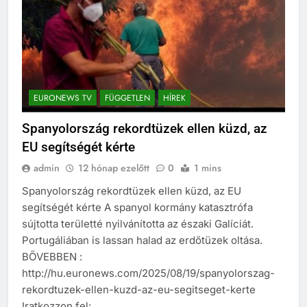
EURONEWS TV
FÜGGETLEN
HÍREK
Spanyolország rekordtüzek ellen küzd, az
EU segítségét kérte
admin
12 hónap ezelőtt
0
1 mins
Spanyolország rekordtüzek ellen küzd, az EU
segítségét kérte A spanyol kormány katasztrófa
sújtotta területté nyilvánította az északi Galíciát.
Portugáliában is lassan halad az erdőtüzek oltása.
BŐVEBBEN :
http://hu.euronews.com/2025/08/19/spanyolorszag-
rekordtuzek-ellen-kuzd-az-eu-segitseget-kerte
Iratkozzon fel: