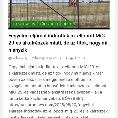
EURONEWS TV
FÜGGETLEN
HÍREK
Fegyelmi eljárást indítottak az ellopott MiG-
29-es alkatrészek miatt, de az titok, hogy mi
hiányzik
admin
12 hónap ezelőtt
0
1 mins
Fegyelmi eljárást indítottak az ellopott MiG-29-es
alkatrészek miatt, de az titok, hogy mi hiányzik Már
bőven az első hírek megjelenése előtt belső
vizsgálatot indított a honvédelmi miniszter az ellopott
MiG-29-es vadászgép-alkatrészek ügyében – áll a
tárca keddi közleményében. BŐVEBBEN :
http://hu.euronews.com/2025/08/20/fegyelmi-
eljarast-inditottak-az-ellopott-mig-29-es-alkatreszek-
miatt-de-az-titok-hogy-mi-h Iratkozzon fel: