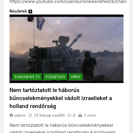
https://www.youtube.com/user/euronewsnetwork/channel
Részletek
EURONEWS TV
FÜGGETLEN
HÍREK
Nem tartóztatott le háborús
bűncselekményekkel vádolt izraelieket a
holland rendőrség
admin
12 hónap ezelőtt
0
1 mins
Nem tartóztatott le háborús bűncselekményekkel
vádolt izraelieket a holland rendőrség A közösségi