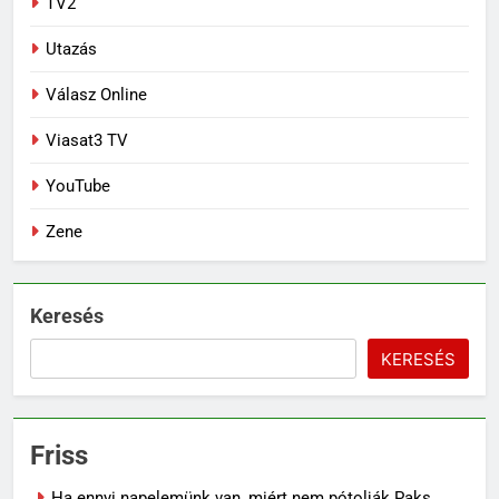
TV2
Utazás
Válasz Online
Viasat3 TV
YouTube
Zene
Keresés
KERESÉS
Friss
Ha ennyi napelemünk van, miért nem pótolják Paks