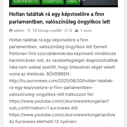
EURONEWS TV
FÜGGETLEN
HÍREK
Holtan találtak rá egy képviselőre a finn
parlamentben, valószínűleg öngyilkos lett
admin
12 hónap ezelőtt
0
1 mins
Holtan találtak rá egy képviselőre a finn
parlamentben, valószínűleg öngyilkos lett Eemeli
Peltonen finn szociáldemokrata képviselő mindössze
harmincéves volt, és vesebetegséget diagnosztizáltak
nála nem sokkal azelőtt, hogy önkezével véget vetett
volna az életének. BŐVEBBEN :
http://hu.euronews.com/2025/08/20/holtan-talaltak-
ra-egy-kepviselore-a-finn-parlamentben-
valoszinuleg-ongyilkos-lett Iratkozzon fel:
https://www.youtube.com/c/euronewsHungarian?
sub_confirmation=1 euronews élő:
https://www.youtube.com/c/euronewsHungarian/live
Az Euronews elérhető 12 nyelven: