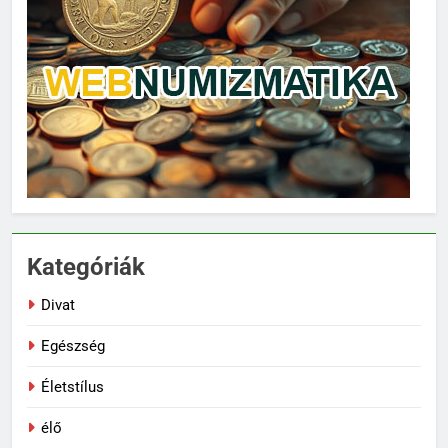
Kategóriák
Divat
Egészség
62
Életstílus
Topi Rönni a Ferencvárosban –
Új lendület a Fradi
élő
jégkorongcsapatánál