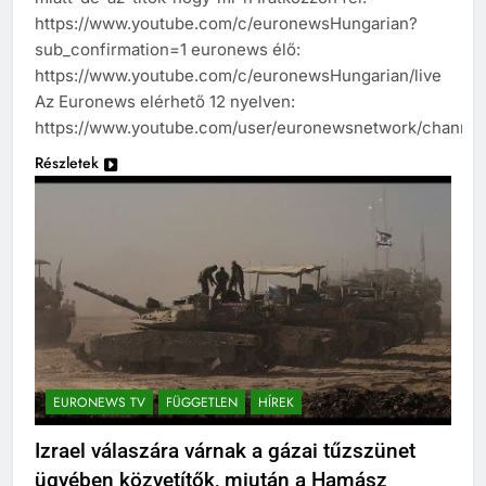
https://www.youtube.com/c/euronewsHungarian?
sub_confirmation=1 euronews élő:
https://www.youtube.com/c/euronewsHungarian/live
Az Euronews elérhető 12 nyelven:
https://www.youtube.com/user/euronewsnetwork/channel
Részletek
EURONEWS TV
FÜGGETLEN
HÍREK
Izrael válaszára várnak a gázai tűzszünet
ügyében közvetítők, miután a Hamász