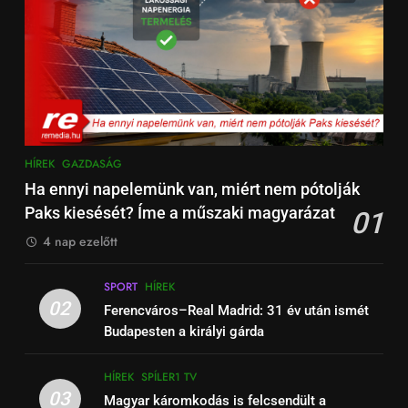
önmagunkhoz
8
17
Arsenal – PSG Bajnokok Ligája
Work‑life integration: a munka
focimeccs döntő Budapesten
és a magánélet új egyensúlya a
FOCI-VB-2026
HÍREK
fiataloknál
ÉLETSTÍLUS
9
18
HÍREK
GAZDASÁG
A Real Madrid: hogyan vált a
Családpolitikai nagyágyú:
Ha ennyi napelemünk van, miért nem pótolják
Santiago Bernabéu a világ egyik
Tényleg Európa legnagyobb
Paks kiesését? Íme a műszaki magyarázat
01
legmodernebb arénájává?
HÍREK
NATGEO TV
adókedvezménye jött most el?
ÉLETSTÍLUS
(Dokumentum film)
4 nap ezelőtt
10
1
SPORT
HÍREK
Liverpool – PSG: sztárcsapatok
Kedves John! 2010 Film –
02
Ferencváros–Real Madrid: 31 év után ismét
csatája a Bajnokok Ligájában
Érmékbe zárt szeretet: A
Budapesten a királyi gárda
ÉLŐ
FÜGGETLEN
numizmatika mint sorsfordító
ÉLETSTÍLUS
HÍREK
motívum
HÍREK
SPÍLER1 TV
11
03
Magyar káromkodás is felcsendült a
2