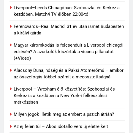
Liverpool–Leeds Chicagóban: Szoboszlai és Kerkez a
kezdőben. Match4 TV élőben 22:00-tól
Ferencváros–Real Madrid: 31 év után ismét Budapesten
a királyi gárda
Magyar káromkodás is felcsendült a Liverpool chicagói
edzésén? A szurkolók kiszúrták a vicces pillanatot
(+Video)
Alacsony Duna, hőség és a Paksi Atomerőmű – amikor
az összefogás többet számít a megosztottságnál
Liverpool – Wrexham élő közvetítés: Szoboszlai és
Kerkez is a kezdőben a New York-i felkészülési
mérkőzésen
Milyen jogok illetik meg az embert a pszichiátrián?
Az éj felén túl – Ákos időtálló vers új életre kelt