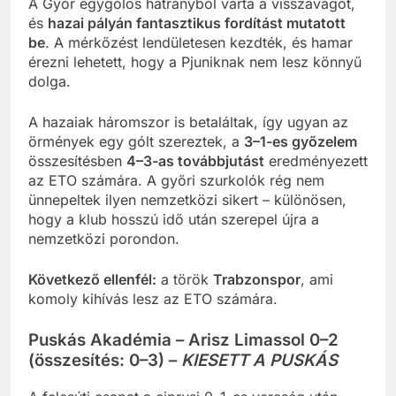
A Győr egygólos hátrányból várta a visszavágót,
és
hazai pályán fantasztikus fordítást mutatott
be
. A mérkőzést lendületesen kezdték, és hamar
érezni lehetett, hogy a Pjuniknak nem lesz könnyű
dolga.
A hazaiak háromszor is betaláltak, így ugyan az
örmények egy gólt szereztek, a
3–1-es győzelem
összesítésben
4–3-as továbbjutást
eredményezett
az ETO számára. A győri szurkolók rég nem
ünnepeltek ilyen nemzetközi sikert – különösen,
hogy a klub hosszú idő után szerepel újra a
nemzetközi porondon.
Következő ellenfél:
a török
Trabzonspor
, ami
komoly kihívás lesz az ETO számára.
Puskás Akadémia – Arisz Limassol 0–2
(összesítés: 0–3) –
KIESETT A PUSKÁS