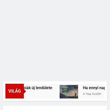
RNS-terápiák új lendülete
Ha ennyi napelemün
VILÁG
4 Nap Ezelőtt