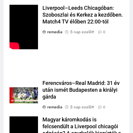
Liverpool–Leeds Chicagóban:
Szoboszlai és Kerkez a kezdőben.
Match4 TV élőben 22:00-tól
remedia
5 nap ezelőtt
0
Ferencváros–Real Madrid: 31 év
után ismét Budapesten a királyi
gárda
remedia
5 nap ezelőtt
0
Magyar káromkodás is
felcsendült a Liverpool chicagói