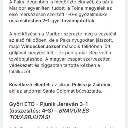
A Paks idegenben is megőrizte előnyét, és bár a
Maribor egyenlíteni tudott, a Tolna megyeiek az
első mérkőzésen szerzett 1–0-s győzelmükkel
összesítésben 2–1-gyel továbbjutottak
.
A mérkőzésen a Maribor szerezte meg a vezetést
az első félidőben, de a Paks nyugodtan játszott,
majd
Windecker József
második félidőben lőtt
góljával kiegyenlített – ez pedig már elég volt a
továbbjutáshoz. A magyar csapat szervezetten
védekezett és higgadtan tartotta kézben a
találkozót.
Következő ellenfél:
az ukrán
Polisszja Zsitomir
,
aki az andorrai Santa Colomát búcsúztatta.
Győri ETO – Pjunik Jereván 3–1
(összesítés: 4–3) –
BRAVÚR ÉS
TOVÁBBJUTÁS!