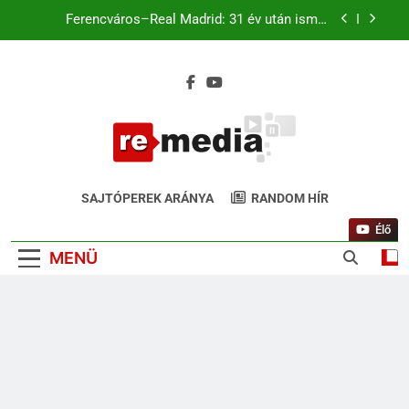
Ferencváros–Real Madrid: 31 év után ismét
Budapesten a királyi gárda
Magyar káromkodás is felcsendült a Liverpool
chicagói edzésén? A szurkolók kiszúrták a vicces
pillanatot (+Video)
Liverpool–Leeds Chicagóban: Szoboszlai és
Kerkez a kezdőben. Match4 TV élőben 22:00-tól
Ferencváros–Real Madrid: 31 év után ismét
Budapesten a királyi gárda
ReMedia.hu
Magyar káromkodás is felcsendült a Liverpool
Gyógyír Az Egyoldalúságra
chicagói edzésén? A szurkolók kiszúrták a vicces
SAJTÓPEREK ARÁNYA
RANDOM HÍR
pillanatot (+Video)
Élő
MENÜ