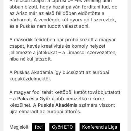
A felcsúti csapat a ciprusi 0–1-es vereség után
abban bízott, hogy hazai pályán fordítani tud, de
az Arisz már az első félidőben eldöntötte a
párharcot. A vendégek két gyors gólt szereztek,
és a Puskás nem tudott választ adni.
A második félidőben bár próbálkozott a magyar
csapat, kevés kreativitás és komoly helyzet
jellemezte a játékukat – a Limassol szervezetten,
hiba nélkül játszott.
A Puskás Akadémia így búcsúzott az európai
kupaküzdelmektől.
A magyar foci tehát kettőből kettőt továbbjuttatott
– a
Paks és a Győr
újabb nemzetközi körre
készülhet. A
Puskás Akadémia
számára viszont
újra elmaradt az európai áttörés.
Megjelölt:
foci
Győri ETO
Konferencia Liga