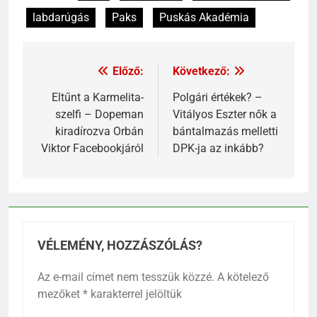
labdarúgás
Paks
Puskás Akadémia
Előző:
Következő:
Eltűnt a Karmelita-
Polgári értékek? –
szelfi – Dopeman
Vitályos Eszter nők a
kiradírozva Orbán
bántalmazás melletti
Viktor Facebookjáról
DPK-ja az inkább?
VÉLEMÉNY, HOZZÁSZÓLÁS?
Az e-mail címet nem tesszük közzé.
A kötelező
mezőket
*
karakterrel jelöltük