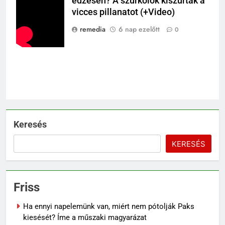
edzésén? A szurkolók kiszúrták a
vicces pillanatot (+Video)
remedia
6 nap ezelőtt
0
Keresés
KERESÉS
Friss
Ha ennyi napelemünk van, miért nem pótolják Paks
kiesését? Íme a műszaki magyarázat