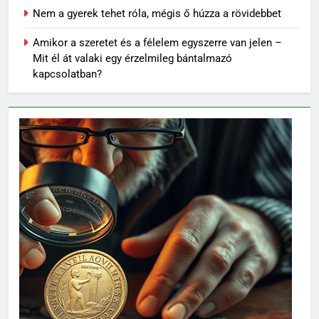
Nem a gyerek tehet róla, mégis ő húzza a rövidebbet
Amikor a szeretet és a félelem egyszerre van jelen –
Mit él át valaki egy érzelmileg bántalmazó
kapcsolatban?
62
Topi Rönni a Ferencvárosban –
Új lendület a Fradi
jégkorongcsapatánál
SPORT
63
Petra Simon – Egy magyar
tehetség, aki világszinten is
feltűnést keltett
SPORT
64
Az FTC körüli uszály – magyar
foci homokra épül?