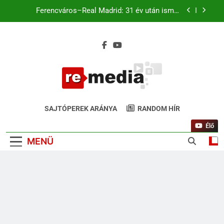
Ferencváros–Real Madrid: 31 év után ismét
Budapesten a királyi gárda
Magyar káromkodás is felcsendült a Liverpool
chicagói edzésén? A szurkolók kiszúrták a vicces
pillanatot (+Video)
Liverpool–Leeds Chicagóban: Szoboszlai és
Kerkez a kezdőben. Match4 TV élőben 22:00-tól
Ferencváros–Real Madrid: 31 év után ismét
Budapesten a királyi gárda
ReMedia.hu
Magyar káromkodás is felcsendült a Liverpool
Gyógyír Az Egyoldalúságra
chicagói edzésén? A szurkolók kiszúrták a vicces
SAJTÓPEREK ARÁNYA
RANDOM HÍR
pillanatot (+Video)
Élő
MENÜ