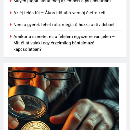
Milyen jogok illetik meg az embert a pszichiátrián?
Az éj felén túl – Ákos időtálló vers új életre kelt
Nem a gyerek tehet róla, mégis ő húzza a rövidebbet
Amikor a szeretet és a félelem egyszerre van jelen –
Mit él át valaki egy érzelmileg bántalmazó
kapcsolatban?
62
Topi Rönni a Ferencvárosban –
Új lendület a Fradi
jégkorongcsapatánál
SPORT
63
Petra Simon – Egy magyar
tehetség, aki világszinten is
feltűnést keltett
SPORT