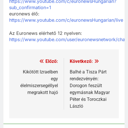
https://www.youtube.com/c/euronewsHungarian?
sub_confirmation=1
euronews élő:
https://www.youtube.com/c/euronewsHungarian/live
Az Euronews elérhető 12 nyelven:
https://www.youtube.com/user/euronewsnetwork/chan
Előző:
Következő:
Kikötött Izraelben
Balhé a Tisza Párt
egy
rendezvényén:
élelmiszersegéllyel
Dorogon feszült
megrakott hajó
egymásnak Magyar
Péter és Toroczkai
László