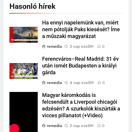
Hasonló hírek
Ha ennyi napelemünk van, miért
nem pótolják Paks kiesését? Íme
a műszaki magyarázat
remedia
3 nap ezelőtt
0
Ferencváros–Real Madrid: 31 év
után ismét Budapesten a királyi
gárda
remedia
4 nap ezelőtt
0
Magyar káromkodás is
felcsendült a Liverpool chicagói
edzésén? A szurkolók kiszúrták a
vicces pillanatot (+Video)
remedia
5 nap ezelőtt
0