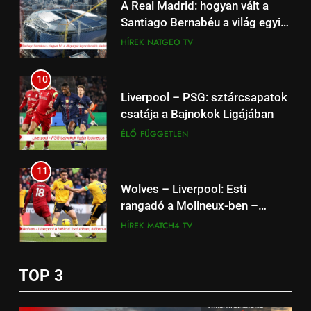
A Real Madrid: hogyan vált a
Családpolitikai nagyágyú:
Santiago Bernabéu a világ egyik
Tényleg Európa legnagyobb
legmodernebb arénájává?
HÍREK
NATGEO TV
adókedvezménye jött most el?
ÉLETSTÍLUS
(Dokumentum film)
10
1
Liverpool – PSG: sztárcsapatok
Kedves John! 2010 Film –
csatája a Bajnokok Ligájában
Érmékbe zárt szeretet: A
ÉLŐ
FÜGGETLEN
numizmatika mint sorsfordító
ÉLETSTÍLUS
HÍREK
motívum
11
2
Wolves – Liverpool: Esti
Mit tehet a szülő, ha gyermekét
rangadó a Molineux-ben –
hiperaktívnak bélyegzik?
Match4 TV 21:15 élőben
HÍREK
MATCH4 TV
EGÉSZSÉG
ÉLETSTÍLUS
12
3
TOP 3
Liverpool – West Ham: Premier
Hogyan őrizze meg mentális
League focimeccs ma a Spíler1
egészségét?