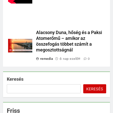
Alacsony Duna, hőség és a Paksi
Atomerőmű – amikor az
összefogás többet számít a
megosztottságnál
remedia
6 nap ezelőtt
0
Keresés
KERESÉS
Friss