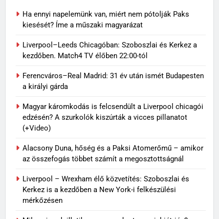
Ha ennyi napelemünk van, miért nem pótolják Paks
kiesését? Íme a műszaki magyarázat
Liverpool–Leeds Chicagóban: Szoboszlai és Kerkez a
kezdőben. Match4 TV élőben 22:00-tól
Ferencváros–Real Madrid: 31 év után ismét Budapesten
a királyi gárda
Magyar káromkodás is felcsendült a Liverpool chicagói
edzésén? A szurkolók kiszúrták a vicces pillanatot
(+Video)
Alacsony Duna, hőség és a Paksi Atomerőmű – amikor
az összefogás többet számít a megosztottságnál
Liverpool – Wrexham élő közvetítés: Szoboszlai és
Kerkez is a kezdőben a New York-i felkészülési
mérkőzésen