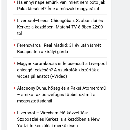
Ha ennyi napelemünk van, miért nem pótolják
Paks kiesését? Íme a műszaki magyarázat
Liverpool–Leeds Chicagóban: Szoboszlai és
Kerkez a kezdőben. Match4 TV élőben 22:00-
tól
Ferencváros–Real Madrid: 31 év után ismét
Budapesten a királyi gárda
Magyar káromkodás is felcsendült a Liverpool
chicagói edzésén? A szurkolók kiszúrták a
vicces pillanatot (+Video)
Alacsony Duna, hőség és a Paksi Atomerőmű
– amikor az összefogás többet számít a
megosztottságnál
Liverpool – Wrexham élő közvetítés:
Szoboszlai és Kerkez is a kezdőben a New
York-i felkészülési mérkőzésen