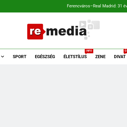
Ferencváros–Real Madrid: 31 év
agyar káromkodás is felcsendült a Liverpool chicagói edzésén? A s
Liverpool–Leeds Chicagóban: Szoboszlai és Kerkez a
Media.hu
Ferencváros–Real Madrid: 31 év
z Egyoldalúságra
INFO
Ú
agyar káromkodás is felcsendült a Liverpool chicagói edzésén? A s
SPORT
EGÉSZSÉG
ÉLETSTÍLUS
ZENE
DIVAT