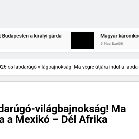
 gárda
Magyar káromkodás is felcsendült a Liv
5 Nap Ezelőtt
26-os labdarúgó-világbajnokság! Ma végre útjára indul a labda
darúgó-világbajnokság! Ma
da a Mexikó – Dél Afrika