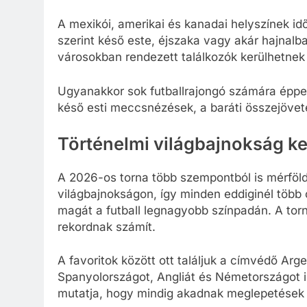
A mexikói, amerikai és kanadai helyszínek i
szerint késő este, éjszaka vagy akár hajnalb
városokban rendezett találkozók kerülhetne
Ugyanakkor sok futballrajongó számára éppen
késő esti meccsnézések, a baráti összejövetel
Történelmi világbajnokság k
A 2026-os torna több szempontból is mérföld
világbajnokságon, így minden eddiginél töb
magát a futball legnagyobb színpadán. A to
rekordnak számít.
A favoritok között ott találjuk a címvédő Arge
Spanyolországot, Angliát és Németországot i
mutatja, hogy mindig akadnak meglepetések 