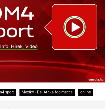
m4 sport
Mexikó - Dél Afrika focimeccs
online
i