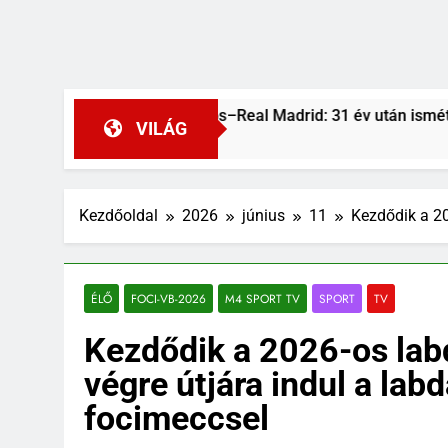
rencváros–Real Madrid: 31 év után ismét Budapesten a királyi
VILÁG
ap Ezelőtt
Kezdőoldal
2026
június
11
Kezdődik a 20
ÉLŐ
FOCI-VB-2026
M4 SPORT TV
SPORT
TV
Kezdődik a 2026-os lab
végre útjára indul a lab
focimeccsel