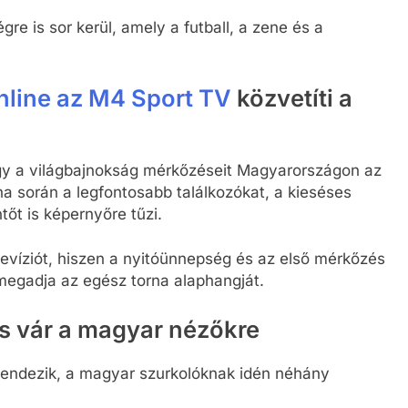
e is sor kerül, amely a futball, a zene és a
nline az M4 Sport TV
közvetíti a
ogy a világbajnokság mérkőzéseit Magyarországon az
na során a legfontosabb találkozókat, a kieséses
őt is képernyőre tűzi.
evíziót, hiszen a nyitóünnepség és az első mérkőzés
megadja az egész torna alaphangját.
cs vár a magyar nézőkre
rendezik, a magyar szurkolóknak idén néhány