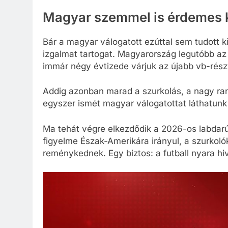
Magyar szemmel is érdemes 
Bár a magyar válogatott ezúttal sem tudott kij
izgalmat tartogat. Magyarország legutóbb az
immár négy évtizede várjuk az újabb vb-rész
Addig azonban marad a szurkolás, a nagy ran
egyszer ismét magyar válogatottat láthatun
Ma tehát végre elkezdődik a 2026-os labdar
figyelme Észak-Amerikára irányul, a szurkolók
reménykednek. Egy biztos: a futball nyara hiv