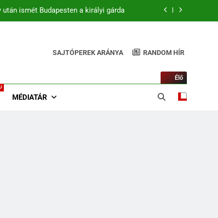
 után ismét Budapesten a királyi gárda
zurkolók kiszúrták a vicces pillanatot
(+Video)
SAJTÓPEREK ARÁNYA
RANDOM HÍR
 kezdőben. Match4 TV élőben 22:00-tól
 után ismét Budapesten a királyi gárda
Élő
J
zurkolók kiszúrták a vicces pillanatot
MÉDIATÁR
(+Video)