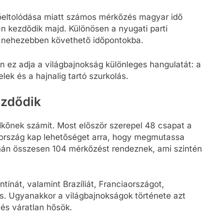
dőeltolódása miatt számos mérkőzés magyar idő
an kezdődik majd. Különösen a nyugati parti
k nehezebben követhető időpontokba.
 ez adja a világbajnokság különleges hangulatát: a
ek és a hajnalig tartó szurkolás.
ezdődik
kőnek számít. Most először szerepel 48 csapat a
b ország kap lehetőséget arra, hogy megmutassa
rnán összesen 104 mérkőzést rendeznek, ami szintén
ntínát, valamint Brazíliát, Franciaországot,
s. Ugyanakkor a világbajnokságok története azt
és váratlan hősök.