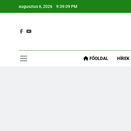
augusztus 6, 2026
9:39:10 PM
M
Re
Gyógyír A
M
FŐOLDAL
HÍREK