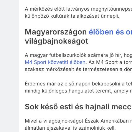
A mérkőzés előtt látványos megnyitóünnepségr
különböző kultúrák találkozását ünnepli.
Magyarországon
élőben és o
világbajnokságot
A magyar futballszurkolók számára jó hír, h
M4 Sport közvetíti élőben
. Az M4 Sport a tor
szakasz mérkőzéseit és természetesen a dönt
Érdemes már az első napon bekapcsolni a tel
mindig különleges hangulatot teremt, amely 
Sok késő esti és hajnali mec
Mivel a világbajnokságot Észak-Amerikában 
álmatlan éjszakával is számolniuk kell.