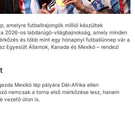
, amelyre futballrajongók milliói készültek
zi a 2026-os labdarúgó-világbajnokság, amely minden
mérkőzés és több mint egy hónapnyi futballünnep vár a
 az Egyesült Államok, Kanada és Mexikó – rendezi
t
azda Mexikó lép pályára Dél-Afrika ellen
kozó nemcsak a torna első mérkőzése lesz, hanem
é vezető úton is.