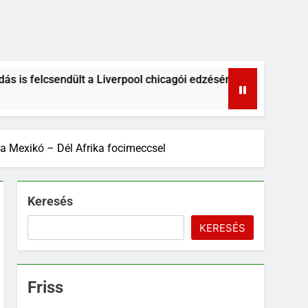
erpool chicagói edzésén? A szurkolók kiszúrták a vicces pilla
 a Mexikó – Dél Afrika focimeccsel
Keresés
KERESÉS
Friss