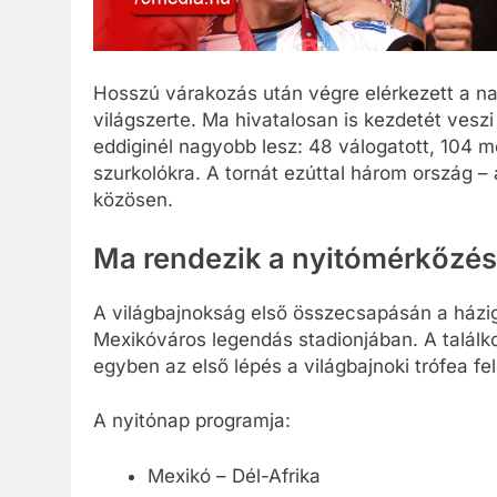
Hosszú várakozás után végre elérkezett a nap
világszerte. Ma hivatalosan is kezdetét ves
eddiginél nagyobb lesz: 48 válogatott, 104 
szurkolókra. A tornát ezúttal három ország –
közösen.
Ma rendezik a nyitómérkőzés
A világbajnokság első összecsapásán a házig
Mexikóváros legendás stadionjában. A talál
egyben az első lépés a világbajnoki trófea fel
A nyitónap programja:
Mexikó – Dél-Afrika