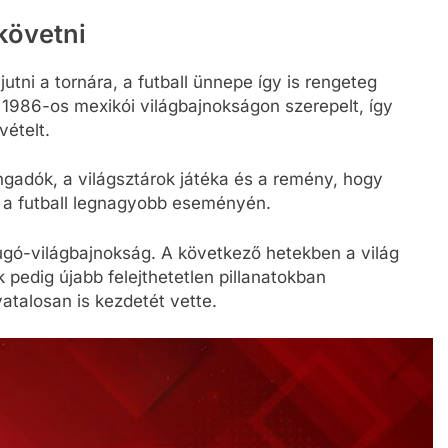
követni
utni a tornára, a futball ünnepe így is rengeteg
 1986-os mexikói világbajnokságon szerepelt, így
vételt.
gadók, a világsztárok játéka és a remény, hogy
k a futball legnagyobb eseményén.
úgó-világbajnokság. A következő hetekben a világ
 pedig újabb felejthetetlen pillanatokban
atalosan is kezdetét vette.