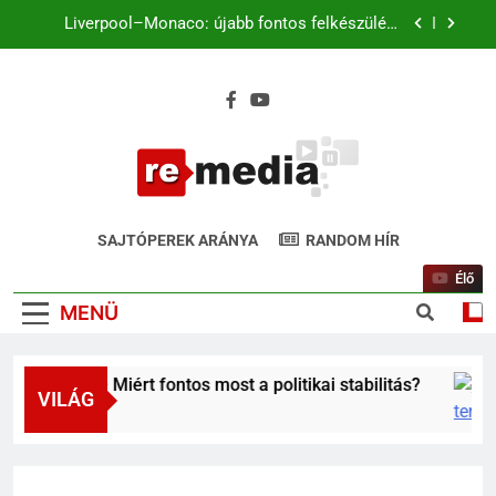
Liverpool–Monaco: újabb fontos felkészülési
mérkőzés vár Szoboszlaiékra az Anfielden
Ma este Fradi–Real Madrid: világsztárok a
Groupama Arénában, de hol lehet nézni élőben?
Liverpool–Monaco: újabb fontos felkészülési
mérkőzés vár Szoboszlaiékra az Anfielden
Ma este Fradi–Real Madrid: világsztárok a
Groupama Arénában, de hol lehet nézni élőben?
ReMedia.hu
Gyógyír Az Egyoldalúságra
SAJTÓPEREK ARÁNYA
RANDOM HÍR
Élő
MENÜ
rában – Miért fontos most a politikai stabilitás?
VILÁG