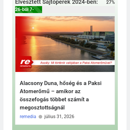
Elvesztett Sajtóperek 2024-ben:
27
%
26-ból 7-
szer
Alacsony Duna, hőség és a Paksi
Atomerőmű – amikor az
összefogás többet számít a
megosztottságnál
remedia
július 31, 2026