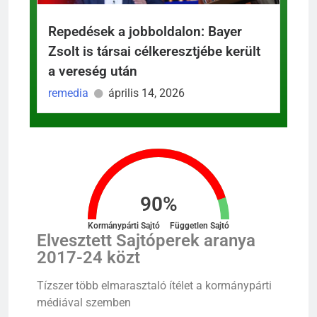
Repedések a jobboldalon: Bayer
Zsolt is társai célkeresztjébe került
a vereség után
remedia
április 14, 2026
90
%
Kormánypárti Sajtó
Független Sajtó
Elvesztett Sajtóperek aranya
2017-24 közt
Tízszer
több elmarasztaló
ítélet
a
kormánypárti
médiával
szemben