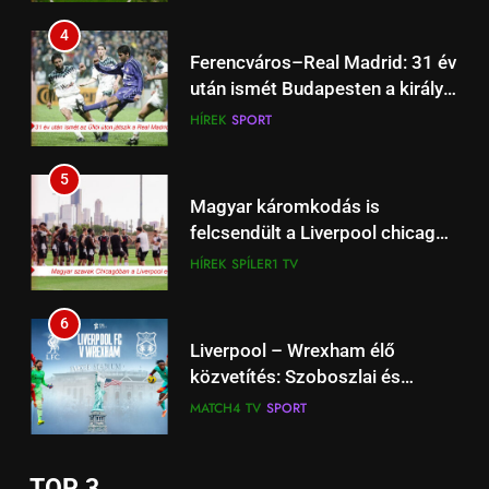
4
Ferencváros–Real Madrid: 31 év
után ismét Budapesten a királyi
gárda
HÍREK
SPORT
5
Magyar káromkodás is
felcsendült a Liverpool chicagói
edzésén? A szurkolók kiszúrták
HÍREK
SPÍLER1 TV
a vicces pillanatot (+Video)
6
15
Liverpool – Wrexham élő
Tudatos utazás – Hogyan lehet
közvetítés: Szoboszlai és
élmény a nyaralás, miközben
Kerkez is a kezdőben a New
MATCH4 TV
SPORT
vigyázunk a bolygóra is?
ÉLETSTÍLUS
York-i felkészülési mérkőzésen
7
16
TOP 3