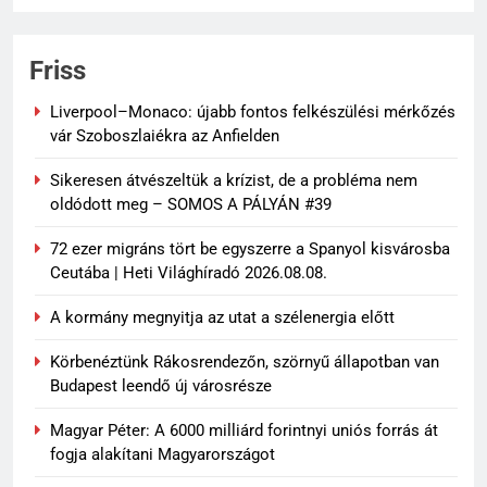
Friss
Liverpool–Monaco: újabb fontos felkészülési mérkőzés
vár Szoboszlaiékra az Anfielden
Sikeresen átvészeltük a krízist, de a probléma nem
oldódott meg – SOMOS A PÁLYÁN #39
72 ezer migráns tört be egyszerre a Spanyol kisvárosba
Ceutába | Heti Világhíradó 2026.08.08.
A kormány megnyitja az utat a szélenergia előtt
Körbenéztünk Rákosrendezőn, szörnyű állapotban van
Budapest leendő új városrésze
Magyar Péter: A 6000 milliárd forintnyi uniós forrás át
fogja alakítani Magyarországot