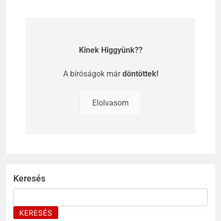
Kinek Higgyünk??
A
bíróságok
már
döntöttek!
Elolvasom
Keresés
KERESÉS