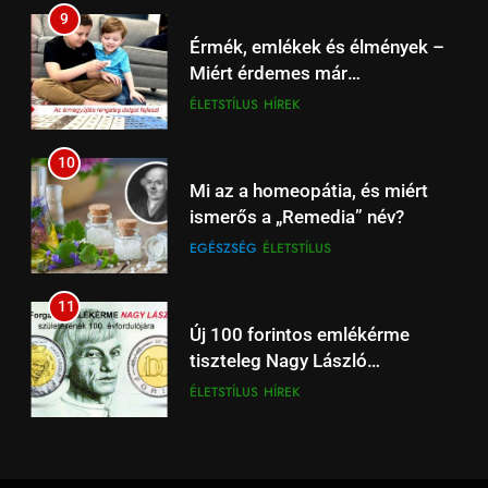
18
9
Liverpool – Leeds: Újévi Premier
Érmék, emlékek és élmények –
League rangadó – Szoboszlai
Miért érdemes már
és Kerkez is a fókuszban
HÍREK
SPORT
gyermekkortól foglalkozni a
ÉLETSTÍLUS
HÍREK
numizmatikával?
19
10
Tottenham – Liverpool
Mi az a homeopátia, és miért
focimeccs: rangadó Londonban
ismerős a „Remedia” név?
– Spíler1 TV élőben 18:30-tól
SPÍLER1 TV
SPORT
EGÉSZSÉG
ÉLETSTÍLUS
20
11
Liverpool – Brighton: Premier
Új 100 forintos emlékérme
League rangadó ma Anfieldben
tiszteleg Nagy László
– élőben a Spíler1 TV-n
HÍREK
SPÍLER1 TV
költészete előtt
ÉLETSTÍLUS
HÍREK
21
12
Ferencváros – Glasgow
Utazás – Magyarország a