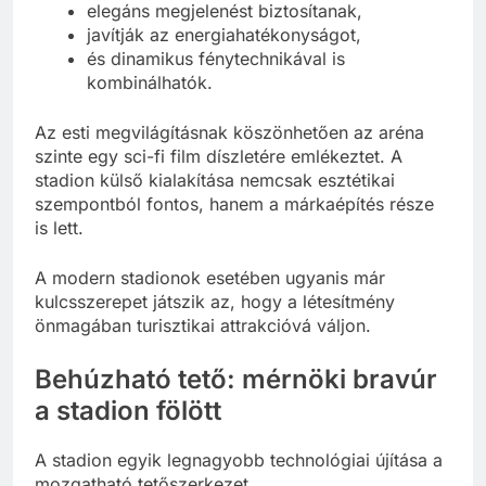
elegáns megjelenést biztosítanak,
javítják az energiahatékonyságot,
és dinamikus fénytechnikával is
kombinálhatók.
Az esti megvilágításnak köszönhetően az aréna
szinte egy sci-fi film díszletére emlékeztet. A
stadion külső kialakítása nemcsak esztétikai
szempontból fontos, hanem a márkaépítés része
is lett.
A modern stadionok esetében ugyanis már
kulcsszerepet játszik az, hogy a létesítmény
önmagában turisztikai attrakcióvá váljon.
Behúzható tető: mérnöki bravúr
a stadion fölött
A stadion egyik legnagyobb technológiai újítása a
mozgatható tetőszerkezet.