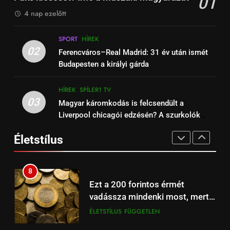
01
HÍREK
SPÍLER1 TV
a Balatonon és a Velencei-tavon
EGÉSZSÉG
ÉLETSTÍLUS
4 nap ezelőtt
15
6
SPORT
HÍREK
Barcelona – Real Madrid:
Őrizzük meg mentális
02
Ferencváros–Real Madrid: 31 év után ismét
szuperkupa-döntő ma este –
egészségünket télen is!
Budapesten a királyi gárda
Spíler2 és A Sport2 TV élőben
HÍREK
SPÍLER2 TV
EGÉSZSÉG
ÉLETSTÍLUS
21:00
HÍREK
SPÍLER1 TV
16
03
Magyar káromkodás is felcsendült a
7
Arsenal – Liverpool
Liverpool chicagói edzésén? A szurkolók
5 egyszerű módszer, hogy ne
szuperrangadó az Emiratesben,
kiszúrták a vicces pillanatot (+Video)
égj ki, ha otthonról dolgozol
Spíler1 TV 21:00-tól élőben
Életstílus
HÍREK
SPORT
számítógépen
EGÉSZSÉG
ÉLETSTÍLUS
online.
17
8
Beharangozó: Fulham –
Ezt a 200 forintos érmét
Liverpool Premier League
vadássza mindenki most, mert
focimeccs ma az Aréna 4 TV-n
ÉLŐ
FÜGGETLEN
sokszorosát éri (+videó)
ÉLETSTÍLUS
FÜGGETLEN