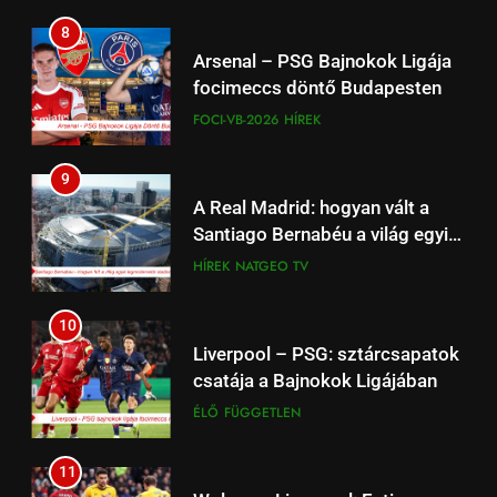
önmagunkhoz
8
17
Arsenal – PSG Bajnokok Ligája
Work‑life integration: a munka
focimeccs döntő Budapesten
és a magánélet új egyensúlya a
FOCI-VB-2026
HÍREK
fiataloknál
ÉLETSTÍLUS
9
18
A Real Madrid: hogyan vált a
Családpolitikai nagyágyú:
Santiago Bernabéu a világ egyik
Tényleg Európa legnagyobb
legmodernebb arénájává?
HÍREK
NATGEO TV
adókedvezménye jött most el?
ÉLETSTÍLUS
(Dokumentum film)
10
1
Liverpool – PSG: sztárcsapatok
Kedves John! 2010 Film –
csatája a Bajnokok Ligájában
Érmékbe zárt szeretet: A
ÉLŐ
FÜGGETLEN
numizmatika mint sorsfordító
ÉLETSTÍLUS
HÍREK
motívum
11
2