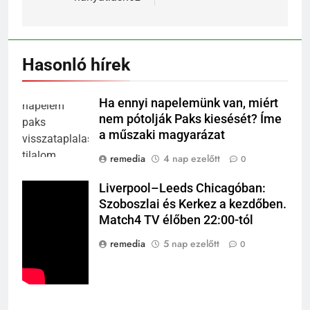
Hasonló hírek
Ha ennyi napelemünk van, miért
nem pótolják Paks kiesését? Íme
a műszaki magyarázat
remedia
4 nap ezelőtt
0
Liverpool–Leeds Chicagóban:
Szoboszlai és Kerkez a kezdőben.
Match4 TV élőben 22:00-tól
remedia
5 nap ezelőtt
0