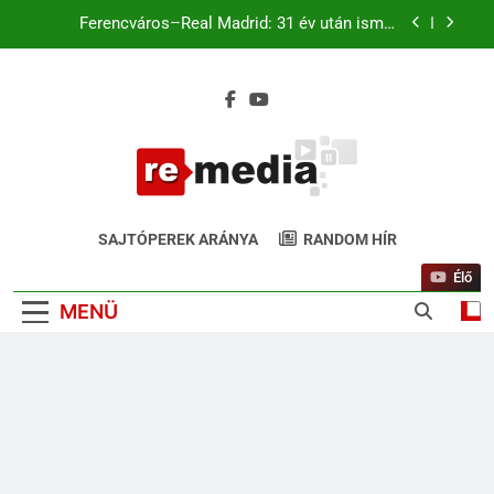
Ferencváros–Real Madrid: 31 év után ismét
Budapesten a királyi gárda
Magyar káromkodás is felcsendült a Liverpool
chicagói edzésén? A szurkolók kiszúrták a vicces
pillanatot (+Video)
Liverpool–Leeds Chicagóban: Szoboszlai és
Kerkez a kezdőben. Match4 TV élőben 22:00-tól
Ferencváros–Real Madrid: 31 év után ismét
Budapesten a királyi gárda
ReMedia.hu
Magyar káromkodás is felcsendült a Liverpool
Gyógyír Az Egyoldalúságra
chicagói edzésén? A szurkolók kiszúrták a vicces
SAJTÓPEREK ARÁNYA
RANDOM HÍR
pillanatot (+Video)
Élő
MENÜ