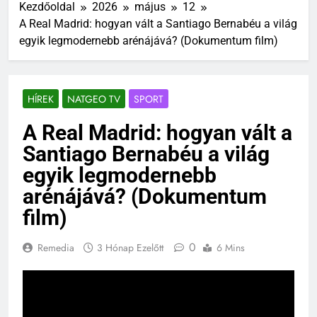
Kezdőoldal
2026
május
12
A Real Madrid: hogyan vált a Santiago Bernabéu a világ
egyik legmodernebb arénájává? (Dokumentum film)
HÍREK
NATGEO TV
SPORT
A Real Madrid: hogyan vált a
Santiago Bernabéu a világ
egyik legmodernebb
arénájává? (Dokumentum
film)
0
Remedia
3 Hónap Ezelőtt
6 Mins