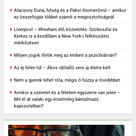
Alacsony Duna, hőség és a Paksi Atomerőmű – amikor
az összefogás többet számít a megosztottságnál
Liverpool – Wrexham élő közvetítés: Szoboszlai és
Kerkez is a kezdőben a New York-i felkészülési
mérkőzésen
Milyen jogok illetik meg az embert a pszichiátrián?
Az éj felén túl – Ákos időtálló vers új életre kelt
Nem a gyerek tehet róla, mégis ő húzza a rövidebbet
Amikor a szeretet és a félelem egyszerre van jelen –
Mit él át valaki egy érzelmileg bántalmazó
kapcsolatban?
62
Topi Rönni a Ferencvárosban –
Új lendület a Fradi
jégkorongcsapatánál
SPORT