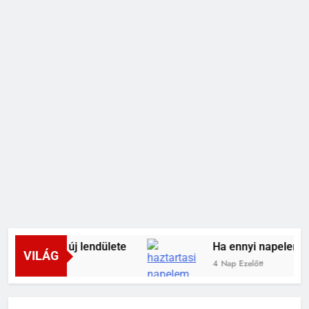
erápiák új lendülete
Ha ennyi napelemünk va
VILÁG
4 Nap Ezelőtt