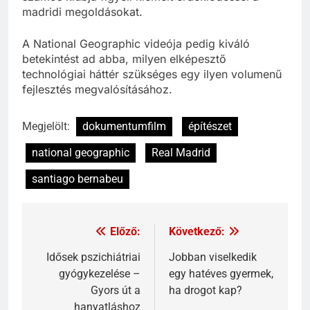
madridi megoldásokat.
A National Geographic videója pedig kiváló
betekintést ad abba, milyen elképesztő
technológiai háttér szükséges egy ilyen volumenű
fejlesztés megvalósításához.
Megjelölt:
dokumentumfilm
építészet
national geographic
Real Madrid
santiago bernabeu
Előző:
Következő:
Idősek pszichiátriai
Jobban viselkedik
gyógykezelése –
egy hatéves gyermek,
Gyors út a
ha drogot kap?
hanyatláshoz