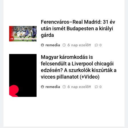
Ferencváros–Real Madrid: 31 év
után ismét Budapesten a királyi
gárda
remedia
6 nap ezelőtt
0
Magyar káromkodás is
felcsendült a Liverpool chicagói
edzésén? A szurkolók kiszúrták a
vicces pillanatot (+Video)
remedia
6 nap ezelőtt
0