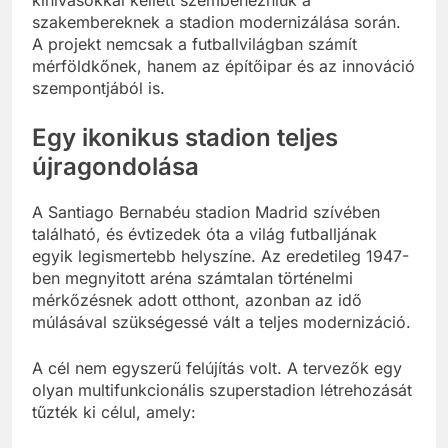
kihívásokkal kellett szembenézniük a
szakembereknek a stadion modernizálása során.
A projekt nemcsak a futballvilágban számít
mérföldkőnek, hanem az építőipar és az innováció
szempontjából is.
Egy ikonikus stadion teljes
újragondolása
A Santiago Bernabéu stadion Madrid szívében
található, és évtizedek óta a világ futballjának
egyik legismertebb helyszíne. Az eredetileg 1947-
ben megnyitott aréna számtalan történelmi
mérkőzésnek adott otthont, azonban az idő
múlásával szükségessé vált a teljes modernizáció.
A cél nem egyszerű felújítás volt. A tervezők egy
olyan multifunkcionális szuperstadion létrehozását
tűzték ki célul, amely: