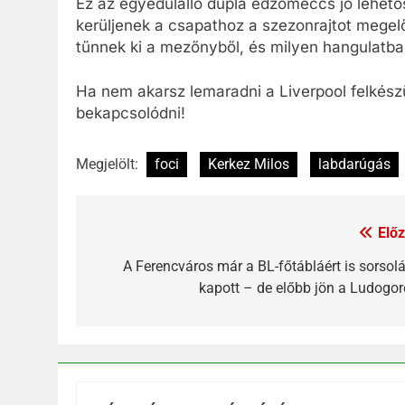
Ez az egyedülálló dupla edzőmeccs jó lehetős
kerüljenek a csapathoz a szezonrajtot megel
tűnnek ki a mezőnyből, és milyen hangulatba
Ha nem akarsz lemaradni a Liverpool felkész
bekapcsolódni!
Megjelölt:
foci
Kerkez Milos
labdarúgás
Előz
A Ferencváros már a BL-főtábláért is sorsolá
kapott – de előbb jön a Ludogor