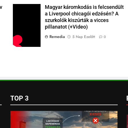
v
Magyar káromkodás is felcsendült
i
a Liverpool chicagói edzésén? A
szurkolók kiszúrták a vicces
pillanatot (+Video)
Remedia
5 Nap Ezelőtt
0
a
TOP 3