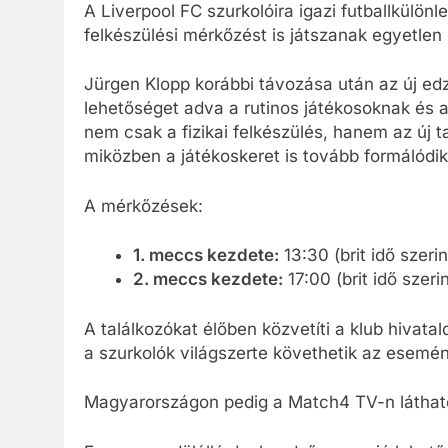
A Liverpool FC szurkolóira igazi futballkülö
felkészülési mérkőzést is játszanak egyetlen n
Jürgen Klopp korábbi távozása után az új edző
lehetőséget adva a rutinos játékosoknak és a
nem csak a fizikai felkészülés, hanem az új ta
miközben a játékoskeret is tovább formálódik
A mérkőzések:
1. meccs kezdete:
13:30 (brit idő szerin
2. meccs kezdete:
17:00 (brit idő szerin
A találkozókat élőben közvetíti a klub hivatal
a szurkolók világszerte követhetik az esemé
Magyarországon pedig a Match4 TV-n látható