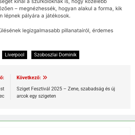
éget kínál a szurkolóknak is, hogy közelebb
őzően – megnézhessék, hogyan alakul a forma, kik
n lépnek pályára a játékosok.
ülésének legizgalmasabb pillanatairól, érdemes
Liverpool
Szoboszlai Dominik
ő:
Következő:
st
Sziget Fesztivál 2025 – Zene, szabadság és új
ec
arcok egy szigeten