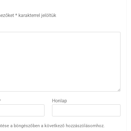
mezőket
*
karakterrel jelöltük
*
Honlap
ntése a böngészőben a következő hozzászólásomhoz.