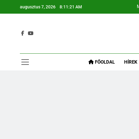
augusztus 7, 2026
8:11:22 AM
M
Re
Gyógyír A
FŐOLDAL
HÍREK
M