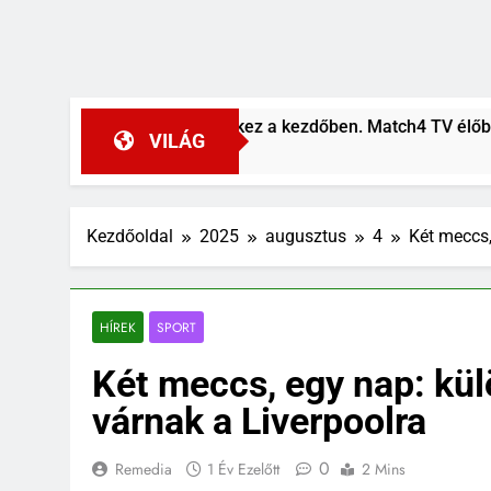
ai és Kerkez a kezdőben. Match4 TV élőben 22:00-tól
VILÁG
Kezdőoldal
2025
augusztus
4
Két meccs,
HÍREK
SPORT
Két meccs, egy nap: kü
várnak a Liverpoolra
0
Remedia
1 Év Ezelőtt
2 Mins