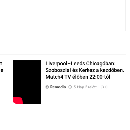
i
t
Liverpool–Leeds Chicagóban:
me
Szoboszlai és Kerkez a kezdőben.
Match4 TV élőben 22:00-tól
Remedia
5 Nap Ezelőtt
0