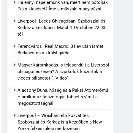
Ha ennyi napelemünk van, miért nem pótolják
Paks kiesését? Íme a műszaki magyarázat
Liverpool–Leeds Chicagóban: Szoboszlai és
Kerkez a kezdőben. Match4 TV élőben 22:00-
tól
Ferencváros–Real Madrid: 31 év után ismét
Budapesten a királyi gárda
Magyar káromkodás is felcsendült a Liverpool
chicagói edzésén? A szurkolók kiszúrták a
vicces pillanatot (+Video)
Alacsony Duna, hőség és a Paksi Atomerőmű
– amikor az összefogás többet számít a
megosztottságnál
Liverpool – Wrexham élő közvetítés:
Szoboszlai és Kerkez is a kezdőben a New
York-i felkészülési mérkőzésen