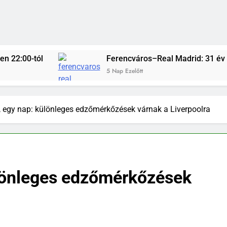
Ferencváros–Real Madrid: 31 év után ismét Budapeste
5 Nap Ezelőtt
 egy nap: különleges edzőmérkőzések várnak a Liverpoolra
lönleges edzőmérkőzések