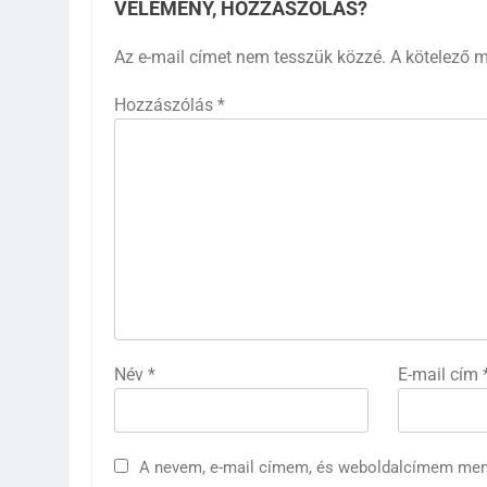
VÉLEMÉNY, HOZZÁSZÓLÁS?
Az e-mail címet nem tesszük közzé.
A kötelező 
Hozzászólás
*
62
Topi Rönni a Ferencvárosban
– Új lendület a Fradi
jégkorongcsapatánál
SPORT
63
Petra Simon – Egy magyar
tehetség, aki világszinten is
feltűnést keltett
Név
*
E-mail cím
SPORT
64
Az FTC körüli uszály – magyar
foci homokra épül?
A nevem, e-mail címem, és weboldalcímem me