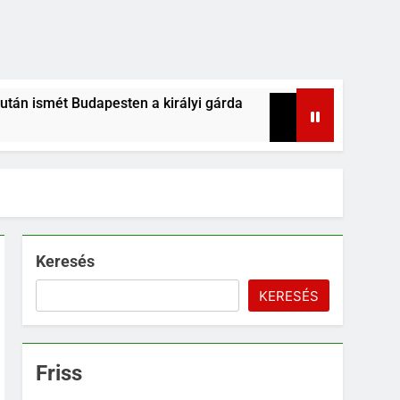
n a királyi gárda
Magyar káromkodás is felcse
5 Nap Ezelőtt
Keresés
KERESÉS
Friss