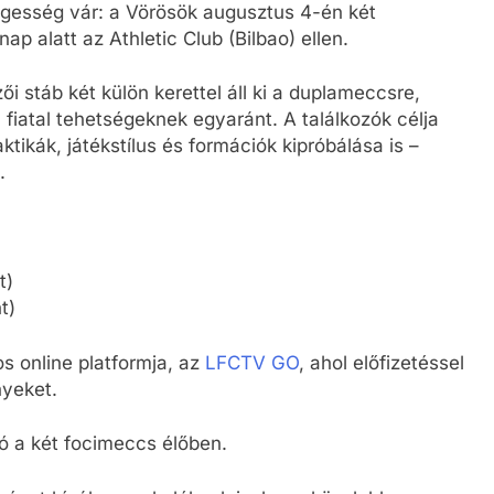
nlegesség vár: a Vörösök augusztus 4-én két
ap alatt az Athletic Club (Bilbao) ellen.
i stáb két külön kerettel áll ki a duplameccsre,
 fiatal tehetségeknek egyaránt. A találkozók célja
ktikák, játékstílus és formációk kipróbálása is –
.
t)
t)
os online platformja, az
LFCTV GO
, ahol előfizetéssel
nyeket.
 a két focimeccs élőben.