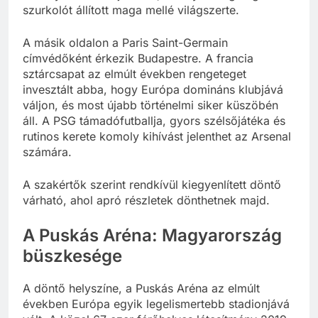
szurkolót állított maga mellé világszerte.
A másik oldalon a Paris Saint-Germain
címvédőként érkezik Budapestre. A francia
sztárcsapat az elmúlt években rengeteget
invesztált abba, hogy Európa domináns klubjává
váljon, és most újabb történelmi siker küszöbén
áll. A PSG támadófutballja, gyors szélsőjátéka és
rutinos kerete komoly kihívást jelenthet az Arsenal
számára.
A szakértők szerint rendkívül kiegyenlített döntő
várható, ahol apró részletek dönthetnek majd.
A Puskás Aréna: Magyarország
büszkesége
A döntő helyszíne, a Puskás Aréna az elmúlt
években Európa egyik legelismertebb stadionjává