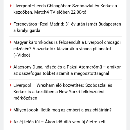
Liverpool–Leeds Chicagóban: Szoboszlai és Kerkez a
kezdőben. Match4 TV élőben 22:00-tól
Ferencváros–Real Madrid: 31 év után ismét Budapesten
a királyi gárda
Magyar káromkodás is felcsendült a Liverpool chicagói
edzésén? A szurkolók kiszúrták a vicces pillanatot
(+Video)
Alacsony Duna, hőség és a Paksi Atomerőmű – amikor
az összefogás többet számít a megosztottságnál
Liverpool – Wrexham élő közvetítés: Szoboszlai és
Kerkez is a kezdőben a New York-i felkészülési
mérkőzésen
Milyen jogok illetik meg az embert a pszichiátrián?
Az éj felén túl – Ákos időtálló vers új életre kelt