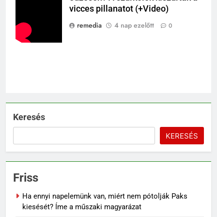
vicces pillanatot (+Video)
remedia
4 nap ezelőtt
0
Keresés
KERESÉS
Friss
Ha ennyi napelemünk van, miért nem pótolják Paks
kiesését? Íme a műszaki magyarázat