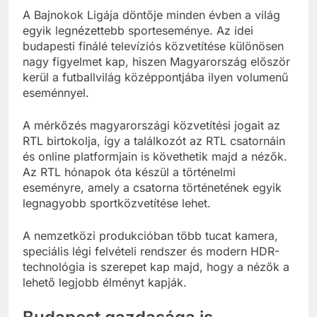
A Bajnokok Ligája döntője minden évben a világ
egyik legnézettebb sporteseménye. Az idei
budapesti finálé televíziós közvetítése különösen
nagy figyelmet kap, hiszen Magyarország először
kerül a futballvilág középpontjába ilyen volumenű
eseménnyel.
A mérkőzés magyarországi közvetítési jogait az
RTL birtokolja, így a találkozót az RTL csatornáin
és online platformjain is követhetik majd a nézők.
Az RTL hónapok óta készül a történelmi
eseményre, amely a csatorna történetének egyik
legnagyobb sportközvetítése lehet.
A nemzetközi produkcióban több tucat kamera,
speciális légi felvételi rendszer és modern HDR-
technológia is szerepet kap majd, hogy a nézők a
lehető legjobb élményt kapják.