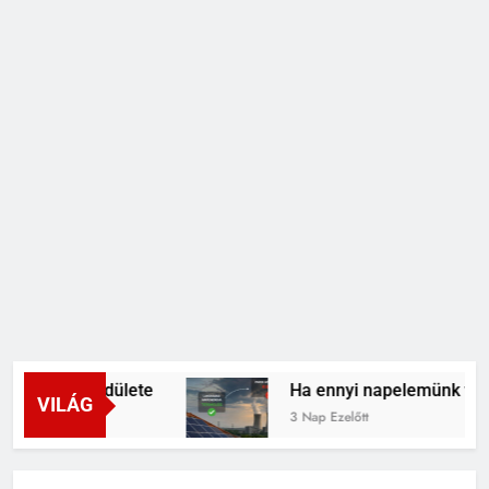
ák új lendülete
Ha ennyi napelemünk van, mié
VILÁG
3 Nap Ezelőtt