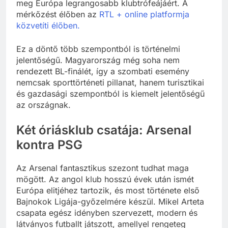
meg Európa legrangosabb klubtrófeájáért. A
mérkőzést élőben az
RTL + online platformja
közvetíti élőben.
Ez a döntő több szempontból is történelmi
jelentőségű. Magyarország még soha nem
rendezett BL-finálét, így a szombati esemény
nemcsak sporttörténeti pillanat, hanem turisztikai
és gazdasági szempontból is kiemelt jelentőségű
az országnak.
Két óriásklub csatája: Arsenal
kontra PSG
Az Arsenal fantasztikus szezont tudhat maga
mögött. Az angol klub hosszú évek után ismét
Európa elitjéhez tartozik, és most története első
Bajnokok Ligája-győzelmére készül. Mikel Arteta
csapata egész idényben szervezett, modern és
látványos futballt játszott, amellyel rengeteg