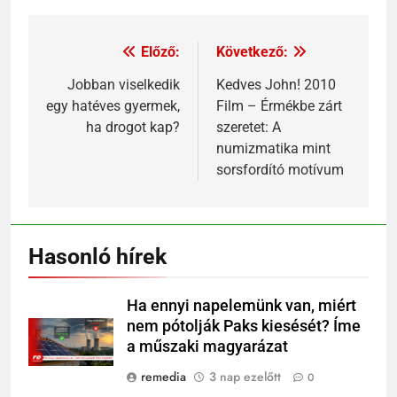
Előző:
Következő:
Jobban viselkedik
Kedves John! 2010
egy hatéves gyermek,
Film – Érmékbe zárt
ha drogot kap?
szeretet: A
numizmatika mint
sorsfordító motívum
Hasonló hírek
Ha ennyi napelemünk van, miért
nem pótolják Paks kiesését? Íme
a műszaki magyarázat
remedia
3 nap ezelőtt
0