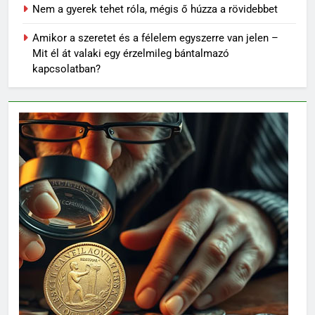
Nem a gyerek tehet róla, mégis ő húzza a rövidebbet
Amikor a szeretet és a félelem egyszerre van jelen –
Mit él át valaki egy érzelmileg bántalmazó
62
kapcsolatban?
Topi Rönni a Ferencvárosban –
Új lendület a Fradi
jégkorongcsapatánál
SPORT
63
Petra Simon – Egy magyar
tehetség, aki világszinten is
feltűnést keltett
SPORT
64
Az FTC körüli uszály – magyar
foci homokra épül?
SPORT