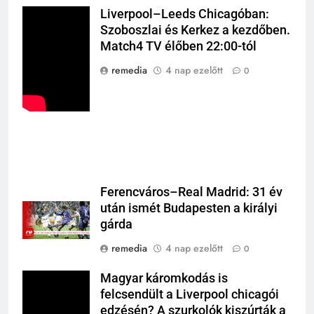
Liverpool–Leeds Chicagóban:
Szoboszlai és Kerkez a kezdőben.
Match4 TV élőben 22:00-tól
remedia
4 nap ezelőtt
0
Ferencváros–Real Madrid: 31 év
után ismét Budapesten a királyi
gárda
remedia
4 nap ezelőtt
0
Magyar káromkodás is
felcsendült a Liverpool chicagói
edzésén? A szurkolók kiszúrták a