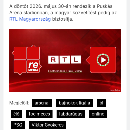
A döntőt 2026. május 30-án rendezik a Puskás
Aréna stadionban, a magyar közvetítést pedig az
RTL Magyarország
biztosítja.
Megjelölt:
arsenal
bajnokok ligája
bl
élő
focimeccs
labdarúgás
online
PSG
Viktor Gyökeres