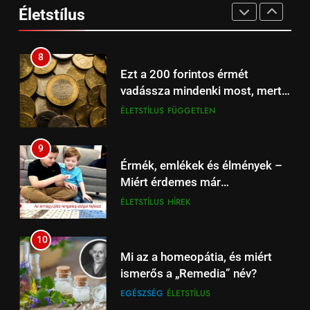
Életstílus
számítógépen
EGÉSZSÉG
ÉLETSTÍLUS
17
Beharangozó: Fulham –
Liverpool Premier League
8
focimeccs ma az Aréna 4 TV-n
Ezt a 200 forintos érmét
ÉLŐ
FÜGGETLEN
vadássza mindenki most, mert
sokszorosát éri (+videó)
ÉLETSTÍLUS
FÜGGETLEN
18
Liverpool – Leeds: Újévi Premier
League rangadó – Szoboszlai
9
és Kerkez is a fókuszban
Érmék, emlékek és élmények –
HÍREK
SPORT
Miért érdemes már
gyermekkortól foglalkozni a
ÉLETSTÍLUS
HÍREK
19
numizmatikával?
Tottenham – Liverpool
focimeccs: rangadó Londonban
10
– Spíler1 TV élőben 18:30-tól
Mi az a homeopátia, és miért
SPÍLER1 TV
SPORT
ismerős a „Remedia” név?
EGÉSZSÉG
ÉLETSTÍLUS
20