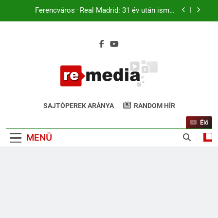
Magyar káromkodás is felcsendült a Liverpool
chicagói edzésén? A szurkolók kiszúrták a vicces
pillanatot (+Video)
Liverpool–Leeds Chicagóban: Szoboszlai és
Kerkez a kezdőben. Match4 TV élőben 22:00-tól
Ferencváros–Real Madrid: 31 év után ismét
Budapesten a királyi gárda
Magyar káromkodás is felcsendült a Liverpool
chicagói edzésén? A szurkolók kiszúrták a vicces
ReMedia.hu
pillanatot (+Video)
Gyógyír Az Egyoldalúságra
SAJTÓPEREK ARÁNYA
RANDOM HÍR
Élő
MENÜ