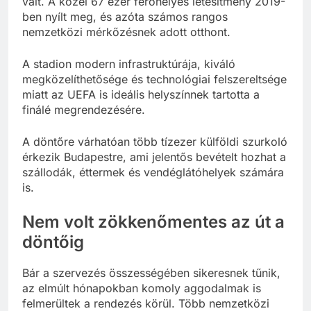
vált. A közel 67 ezer férőhelyes létesítmény 2019-
ben nyílt meg, és azóta számos rangos
nemzetközi mérkőzésnek adott otthont.
A stadion modern infrastruktúrája, kiváló
megközelíthetősége és technológiai felszereltsége
miatt az UEFA is ideális helyszínnek tartotta a
finálé megrendezésére.
A döntőre várhatóan több tízezer külföldi szurkoló
érkezik Budapestre, ami jelentős bevételt hozhat a
szállodák, éttermek és vendéglátóhelyek számára
is.
Nem volt zökkenőmentes az út a
döntőig
Bár a szervezés összességében sikeresnek tűnik,
az elmúlt hónapokban komoly aggodalmak is
felmerültek a rendezés körül. Több nemzetközi