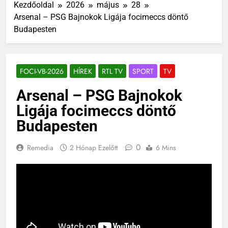
Kezdőoldal
2026
május
28
Arsenal – PSG Bajnokok Ligája focimeccs döntő
Budapesten
FOCI-VB-2026
HÍREK
RTL TV
SPORT
TV
Arsenal – PSG Bajnokok
Ligája focimeccs döntő
Budapesten
0
Remedia
2 Hónap Ezelőtt
6 Mins