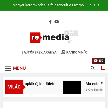
Magyar káromkodás is felcsendült a Liverpool
chicagói edzésén? A szurkolók kiszúrták a vicces
pillanatot (+Video)
Ma este Fradi–Real Madrid: világsztárok a
Groupama Arénában, de hol lehet nézni élőben?
Liverpool–Leeds Chicagóban: Szoboszlai és
Kerkez a kezdőben. Match4 TV élőben 22:00-tól
Ferencváros–Real Madrid: 31 év után ismét
Budapesten a királyi gárda
ReMedia.hu
Magyar káromkodás is felcsendült a Liverpool
Gyógyír Az Egyoldalúságra
chicagói edzésén? A szurkolók kiszúrták a vicces
SAJTÓPEREK ARÁNYA
RANDOM HÍR
pillanatot (+Video)
Élő
MENÜ
z mRNS-terápiák új lendülete
Ma este Fradi–R
VILÁG
6 Óra Ezelőtt