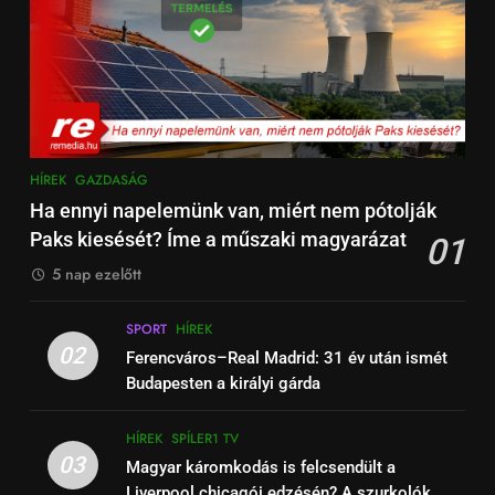
13
4
Liverpool – West Ham: Premier
Kötés, kontroll, kémia: mi
League focimeccs ma a Spíler1
történik valójában a lélekben a
TV-n élőben
HÍREK
SPÍLER1 TV
BDSM mögött?
EGÉSZSÉG
ÉLETSTÍLUS
14
5
HÍREK
GAZDASÁG
Bournemouth – Liverpool:
Zöld jelzés a jégre:
Ha ennyi napelemünk van, miért nem pótolják
magyar szemmel is különleges
engedélyezték a korcsolyázást
Paks kiesését? Íme a műszaki magyarázat
01
Premier League-meccs ma
FÜGGETLEN
HÍREK
a Balatonon és a Velencei-tavon
EGÉSZSÉG
ÉLETSTÍLUS
élőben Spíler1 TV-n
5 nap ezelőtt
15
6
SPORT
HÍREK
Liverpool – Burnley: Premier
Őrizzük meg mentális
02
Ferencváros–Real Madrid: 31 év után ismét
League focimeccs a Spíler1 TV-
egészségünket télen is!
Budapesten a királyi gárda
n ma élőben
HÍREK
SPÍLER1 TV
EGÉSZSÉG
ÉLETSTÍLUS
HÍREK
SPÍLER1 TV
16
03
Magyar káromkodás is felcsendült a
7
Barcelona – Real Madrid:
Liverpool chicagói edzésén? A szurkolók