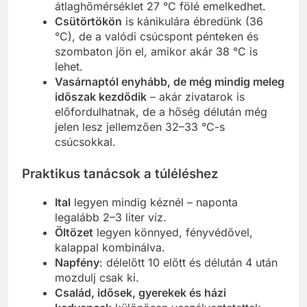
átlaghőmérséklet 27 °C fölé emelkedhet.
Csütörtökön
is kánikulára ébredünk (36
°C), de a valódi csúcspont pénteken és
szombaton jön el, amikor akár 38 °C is
lehet.
Vasárnaptól enyhább, de még mindig meleg
időszak kezdődik
– akár zivatarok is
előfordulhatnak, de a hőség délután még
jelen lesz jellemzően 32–33 °C-s
csúcsokkal.
Praktikus tanácsok a túléléshez
Ital
legyen mindig kéznél – naponta
legalább 2–3 liter víz.
Öltözet
legyen könnyed, fényvédővel,
kalappal kombinálva.
Napfény
: délelőtt 10 előtt és délután 4 után
mozdulj csak ki.
Család, idősek, gyerekek és házi