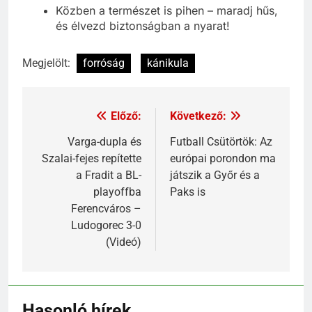
Közben a természet is pihen – maradj hűs,
és élvezd biztonságban a nyarat!
Megjelölt:
forróság
kánikula
Előző:
Következő:
Varga-dupla és
Futball Csütörtök: Az
Szalai-fejes repítette
európai porondon ma
a Fradit a BL-
játszik a Győr és a
playoffba
Paks is
Ferencváros –
Ludogorec 3-0
(Videó)
Hasonló hírek