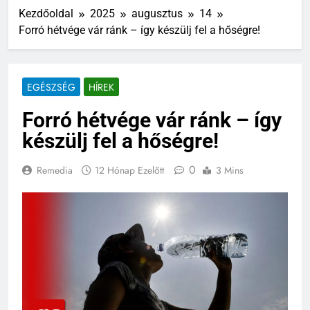
Kezdőoldal
2025
augusztus
14
Forró hétvége vár ránk – így készülj fel a hőségre!
EGÉSZSÉG
HÍREK
Forró hétvége vár ránk – így
készülj fel a hőségre!
0
Remedia
12 Hónap Ezelőtt
3 Mins