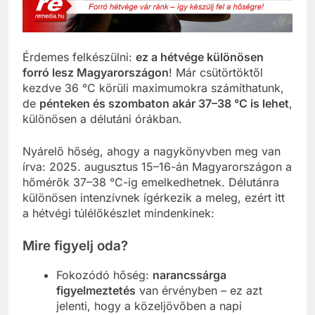
Érdemes felkészülni:
ez a hétvége különösen
forró lesz Magyarországon
! Már csütörtöktől
kezdve 36 °C körüli maximumokra számíthatunk,
de
pénteken és szombaton akár 37–38 °C is lehet
,
különösen a délutáni órákban.
Nyárelő hőség, ahogy a nagykönyvben meg van
írva: 2025. augusztus 15–16-án Magyarországon a
hőmérők 37–38 °C-ig emelkedhetnek. Délutánra
különösen intenzívnek ígérkezik a meleg, ezért itt
a hétvégi túlélőkészlet mindenkinek:
Mire figyelj oda?
Fokozódó hőség:
narancssárga
figyelmeztetés
van érvényben – ez azt
jelenti, hogy a közeljövőben a napi