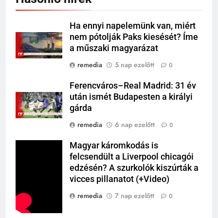
Ha ennyi napelemünk van, miért
nem pótolják Paks kiesését? Íme
a műszaki magyarázat
remedia
5 nap ezelőtt
0
Ferencváros–Real Madrid: 31 év
után ismét Budapesten a királyi
gárda
remedia
6 nap ezelőtt
0
Magyar káromkodás is
felcsendült a Liverpool chicagói
edzésén? A szurkolók kiszúrták a
vicces pillanatot (+Video)
remedia
7 nap ezelőtt
0