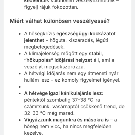
kedvencek
különösen veszélyeztetettek –
figyelj rájuk fokozottan.
Miért válhat különösen veszélyessé?
A hőségkrízis
egészségügyi kockázatot
jelenthet
– hőguta, kiszáradás, légúti
megbetegedések.
A klímajelenség mögött egy
stabil,
“hőkupolás” időjárási helyzet
áll, ami a
veszélyt megsokszorozza.
A hétvégi időjárás nem egy átmeneti nyári
hullám lesz – ez komoly figyelmet igényel.
A hétvége igazi kánikulajárás lesz
:
péntektől szombatig 37–38 °C-ra
számítsunk, vasárnaptól csökkenő trend, de
32–33 °C még marad.
Vigyázzunk magunkra és másokra is
– a
hőség nem vicc, ha nincs megfelelően
kezelve.