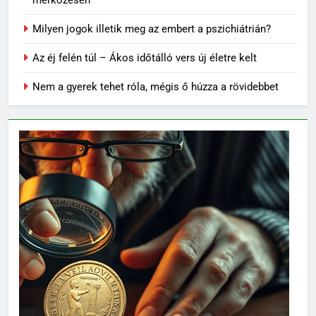
mérkőzésen
Milyen jogok illetik meg az embert a pszichiátrián?
Az éj felén túl – Ákos időtálló vers új életre kelt
Nem a gyerek tehet róla, mégis ő húzza a rövidebbet
63
Topi Rönni a Ferencvárosban –
Új lendület a Fradi
jégkorongcsapatánál
SPORT
64
Petra Simon – Egy magyar
tehetség, aki világszinten is
feltűnést keltett
SPORT
65
Az FTC körüli uszály – magyar