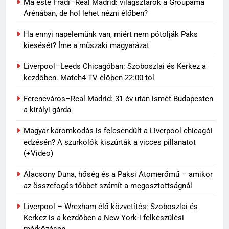
Ma este Fradi–Real Madrid: világsztárok a Groupama
Arénában, de hol lehet nézni élőben?
Ha ennyi napelemünk van, miért nem pótolják Paks
kiesését? Íme a műszaki magyarázat
Liverpool–Leeds Chicagóban: Szoboszlai és Kerkez a
kezdőben. Match4 TV élőben 22:00-tól
Ferencváros–Real Madrid: 31 év után ismét Budapesten
a királyi gárda
Magyar káromkodás is felcsendült a Liverpool chicagói
edzésén? A szurkolók kiszúrták a vicces pillanatot
(+Video)
Alacsony Duna, hőség és a Paksi Atomerőmű – amikor
az összefogás többet számít a megosztottságnál
Liverpool – Wrexham élő közvetítés: Szoboszlai és
Kerkez is a kezdőben a New York-i felkészülési