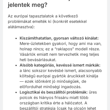
jelentek meg?
Az európai tapasztalatok a következő
problémákat emelték ki (konkrét esetekkel
alátámasztva):
Kiszámíthatatlan, gyorsan változó kínálat:
Mere-üzletekben gyakori, hogy ami ma van,
holnap nincs; ez a “raklapos” modell része.
Vásárlók emiatt nem tervezhetik meg teljes
heti bevásárlásukat.
Alsóbb kategóriás, kevéssé ismert márkák:
a lánc sokszor kevésbé ismert, alacsonyabb
költségű európai gyártók árucikkeit kínálja
— ezek időnként jó minőségűek, de
előfordulhat minőségi ingadozás.
Logisztikai és beszállítói problémák:
üres
polcok és hiányos frissáru miatt több
országban kritika érte a hálózatot. A
beszállítói stratégia (csak ha olcsón lehet