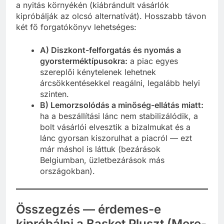
a nyitás környékén (kiábrándult vásárlók
kipróbálják az olcsó alternatívát). Hosszabb távon
két fő forgatókönyv lehetséges:
A) Diszkont-felforgatás és nyomás a
gyorsterméktípusokra:
a piac egyes
szereplői kénytelenek lehetnek
árcsökkentésekkel reagálni, legalább helyi
szinten.
B) Lemorzsolódás a minőség-ellátás miatt:
ha a beszállítási lánc nem stabilizálódik, a
bolt vásárlói elvesztik a bizalmukat és a
lánc gyorsan kiszorulhat a piacról — ezt
már máshol is láttuk (bezárások
Belgiumban, üzletbezárások más
országokban).
Összegzés — érdemes-e
kipróbálni a Basket Pluszt (Mere-