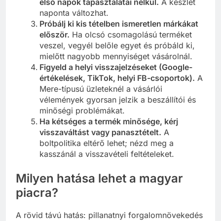
első napok tapasztalatai nélkül.
A készlet
naponta változhat.
Próbálj ki kis tételben ismeretlen márkákat
először.
Ha olcsó csomagolású terméket
veszel, vegyél belőle egyet és próbáld ki,
mielőtt nagyobb mennyiséget vásárolnál.
Figyeld a helyi visszajelzéseket (Google-
értékelések, TikTok, helyi FB-csoportok).
A
Mere-típusú üzleteknél a vásárlói
vélemények gyorsan jelzik a beszállítói és
minőségi problémákat.
Ha kétséges a termék minősége, kérj
visszaváltást vagy panasztételt.
A
boltpolitika eltérő lehet; nézd meg a
kasszánál a visszavételi feltételeket.
Milyen hatása lehet a magyar
piacra?
A rövid távú hatás: pillanatnyi forgalomnövekedés