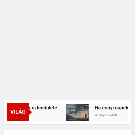
terápiák új lendülete
Ha ennyi napelemünk va
VILÁG
4 Nap Ezelőtt