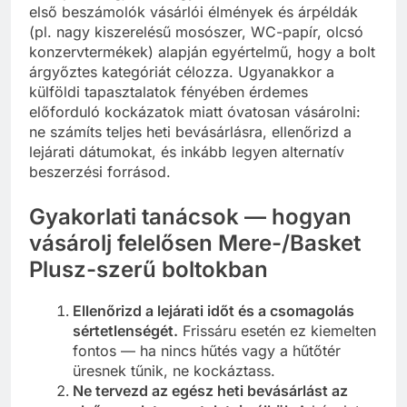
első beszámolók vásárlói élmények és árpéldák
(pl. nagy kiszerelésű mosószer, WC-papír, olcsó
konzervtermékek) alapján egyértelmű, hogy a bolt
árgyőztes kategóriát célozza. Ugyanakkor a
külföldi tapasztalatok fényében érdemes
előforduló kockázatok miatt óvatosan vásárolni:
ne számíts teljes heti bevásárlásra, ellenőrizd a
lejárati dátumokat, és inkább legyen alternatív
beszerzési forrásod.
Gyakorlati tanácsok — hogyan
vásárolj felelősen Mere-/Basket
Plusz-szerű boltokban
Ellenőrizd a lejárati időt és a csomagolás
sértetlenségét.
Frissáru esetén ez kiemelten
fontos — ha nincs hűtés vagy a hűtőtér
üresnek tűnik, ne kockáztass.
Ne tervezd az egész heti bevásárlást az