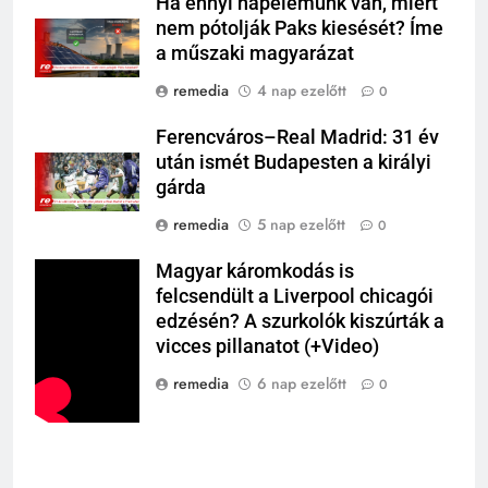
Ha ennyi napelemünk van, miért
nem pótolják Paks kiesését? Íme
a műszaki magyarázat
remedia
4 nap ezelőtt
0
Ferencváros–Real Madrid: 31 év
után ismét Budapesten a királyi
gárda
remedia
5 nap ezelőtt
0
Magyar káromkodás is
felcsendült a Liverpool chicagói
edzésén? A szurkolók kiszúrták a
vicces pillanatot (+Video)
remedia
6 nap ezelőtt
0