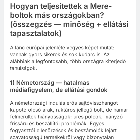
Hogyan teljesítettek a Mere-
boltok más országokban?
(összegzés — minőség + ellátási
tapasztalatok)
A lánc európai jelenléte vegyes képet mutat:
vannak gyors sikerek és sok kudarc is. Az
alábbiak a legfontosabb, több országra kiterjedő
tanulságok.
1) Németország — hatalmas
médiafigyelem, de ellátási gondok
A németországi indulás erős sajtóvisszhangot
kapott: olcsó árak, raktáros jellegű bolt, de hamar
felmerültek hiányosságok: üres polcok, hiányzó
frissáru és beszállítói problémák. Egyes
fogyasztói ellenőrzések és beszámolók lejárt
szavatosságú termékekről vagy bizonytalan