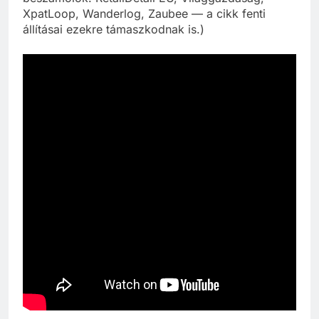
XpatLoop, Wanderlog, Zaubee — a cikk fenti
állításai ezekre támaszkodnak is.)