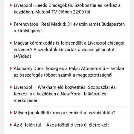
Liverpool–Leeds Chicagóban: Szoboszlai és Kerkez a
kezdőben. Match4 TV élőben 22:00-tól
Ferencváros–Real Madrid: 31 év után ismét Budapesten
a királyi gárda
Magyar káromkodás is felcsendült a Liverpool chicagói
edzésén? A szurkolók kiszúrták a vicces pillanatot
(+Video)
Alacsony Duna, hőség és a Paksi Atomerőmű – amikor
az összefogás többet számít a megosztottságnál
Liverpool – Wrexham élő közvetítés: Szoboszlai és
Kerkez is a kezdőben a New York-i felkészülési
mérkőzésen
Milyen jogok illetik meg az embert a pszichiátrián?
Az éj felén túl – Ákos időtálló vers új életre kelt