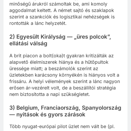
minőségű árukról számoltak be, ami komoly
aggodalmat keltett. A német sajtó és szaklapok
szerint a szankciók és logisztikai nehézségek is
rontották a lánc helyzetét.
2) Egyesült Királyság — „üres polcok”,
ellátási válság
A brit piacon a bolt(oka)t gyakran kritizálták az
alapvető élelmiszerek hiánya és a hűtőpultok
üressége miatt; a beszámolók szerint az
üzletekben karácsony környékén is hiányos volt a
frissáru. A helyi vélemények szerint a lánc nagyon
erősen ár-vezérelt volt, de a beszállítói stratégia
nem biztosította a napi szükségletet.
3) Belgium, Franciaország, Spanyolország
— nyitások és gyors zárások
Több nyugat-európai pilot üzlet nem vált be (pl.