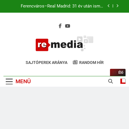
Ferencváros–Real Madrid: 31 év után ismét
Budapesten a királyi gárda
Magyar káromkodás is felcsendült a Liverpool
chicagói edzésén? A szurkolók kiszúrták a vicces
pillanatot (+Video)
Liverpool–Leeds Chicagóban: Szoboszlai és
Kerkez a kezdőben. Match4 TV élőben 22:00-tól
Ferencváros–Real Madrid: 31 év után ismét
Budapesten a királyi gárda
ReMedia.hu
Magyar káromkodás is felcsendült a Liverpool
Gyógyír Az Egyoldalúságra
chicagói edzésén? A szurkolók kiszúrták a vicces
SAJTÓPEREK ARÁNYA
RANDOM HÍR
pillanatot (+Video)
Élő
MENÜ