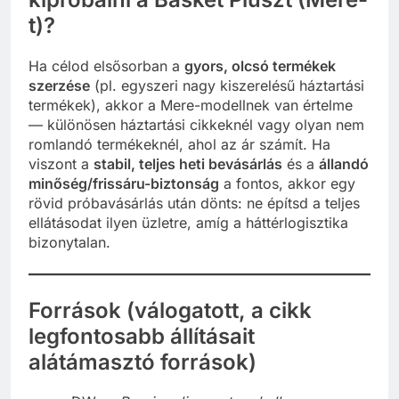
t)?
Ha célod elsősorban a
gyors, olcsó termékek
szerzése
(pl. egyszeri nagy kiszerelésű háztartási
termékek), akkor a Mere-modellnek van értelme
— különösen háztartási cikkeknél vagy olyan nem
romlandó termékeknél, ahol az ár számít. Ha
viszont a
stabil, teljes heti bevásárlás
és a
állandó
minőség/frissáru-biztonság
a fontos, akkor egy
rövid próbavásárlás után dönts: ne építsd a teljes
ellátásodat ilyen üzletre, amíg a háttérlogisztika
bizonytalan.
Források (válogatott, a cikk
legfontosabb állításait
alátámasztó források)