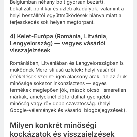
Belgiumban néhány bolt gyorsan bezárt).
Lokalizált politikai és üzleti akadályok, valamint a
helyi beszállítói együttműködések hiánya miatt a
terjeszkedés sok helyen megtorpant.
4) Kelet-Európa (Románia, Litvánia,
Lengyelország) — vegyes vásárlói
visszajelzések
Romániában, Litvániában és Lengyelországban is
működnek Mere-stílusú üzletek; helyi vásárlói
értékelések szerint: igen alacsony árak, de az áruk
minősége sokszor inkonzisztens — egyes
termékek meglepően jók, mások olcsó, ismeretlen
márkák, amelyeknél előfordulhat gyengébb
minőség vagy rövidebb szavatosság. (helyi
Google-vélemények és vásárlói blogbejegyzések).
Milyen konkrét minőségi
kockázatok és visszajelzések