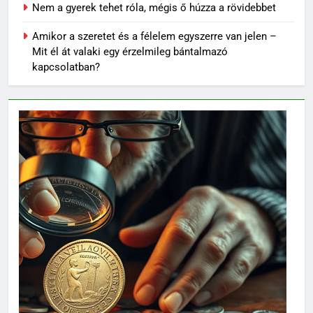
Nem a gyerek tehet róla, mégis ő húzza a rövidebbet
Amikor a szeretet és a félelem egyszerre van jelen –
Mit él át valaki egy érzelmileg bántalmazó
kapcsolatban?
62
Topi Rönni a Ferencvárosban –
Új lendület a Fradi
jégkorongcsapatánál
SPORT
63
Petra Simon – Egy magyar
tehetség, aki világszinten is
feltűnést keltett
SPORT
64
Az FTC körüli uszály – magyar
foci homokra épül?