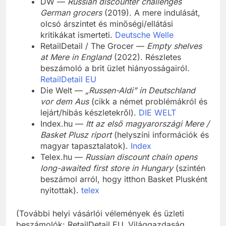
DW —
Russian discounter challenges
German grocers
(2019). A mere indulását,
olcsó árszintet és minőségi/ellátási
kritikákat ismerteti.
Deutsche Welle
RetailDetail / The Grocer —
Empty shelves
at Mere in England
(2022). Részletes
beszámoló a brit üzlet hiányosságairól.
RetailDetail EU
Die Welt —
„Russen-Aldi” in Deutschland
vor dem Aus
(cikk a német problémákról és
lejárt/hibás készletekről).
DIE WELT
Index.hu —
Itt az első magyarországi Mere /
Basket Plusz riport
(helyszíni információk és
magyar tapasztalatok).
Index
Telex.hu —
Russian discount chain opens
long-awaited first store in Hungary
(szintén
beszámol arról, hogy itthon Basket Plusként
nyitottak).
telex
(További helyi vásárlói vélemények és üzleti
beszámolók: RetailDetail EU, Világgazdaság,