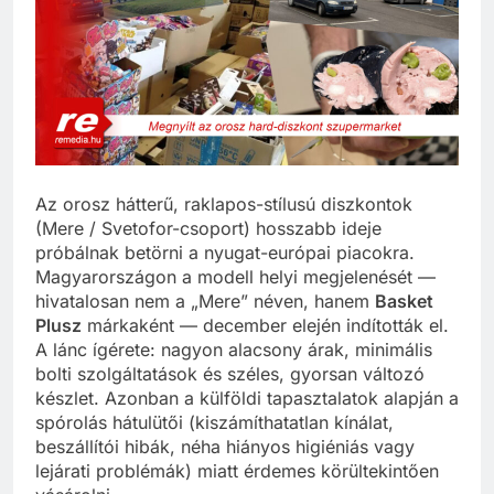
Az orosz hátterű, raklapos-stílusú diszkontok
(Mere / Svetofor-csoport) hosszabb ideje
próbálnak betörni a nyugat-európai piacokra.
Magyarországon a modell helyi megjelenését —
hivatalosan nem a „Mere” néven, hanem
Basket
Plusz
márkaként — december elején indították el.
A lánc ígérete: nagyon alacsony árak, minimális
bolti szolgáltatások és széles, gyorsan változó
készlet. Azonban a külföldi tapasztalatok alapján a
spórolás hátulütői (kiszámíthatatlan kínálat,
beszállítói hibák, néha hiányos higiéniás vagy
lejárati problémák) miatt érdemes körültekintően