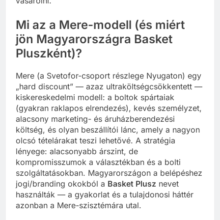
vásárolni.
Mi az a Mere-modell (és miért
jön Magyarországra Basket
Pluszként)?
Mere (a Svetofor-csoport részlege Nyugaton) egy
„hard discount” — azaz ultraköltségcsökkentett —
kiskereskedelmi modell: a boltok spártaiak
(gyakran raklapos elrendezés), kevés személyzet,
alacsony marketing- és áruházberendezési
költség, és olyan beszállítói lánc, amely a nagyon
olcsó tételárakat teszi lehetővé. A stratégia
lényege: alacsonyabb árszint, de
kompromisszumok a választékban és a bolti
szolgáltatásokban. Magyarországon a belépéshez
jogi/branding okokból a
Basket Plusz
nevet
használták — a gyakorlat és a tulajdonosi háttér
azonban a Mere-szisztémára utal.