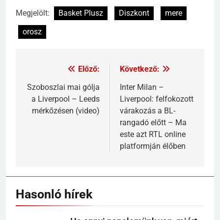
Megjelölt:
Basket Plusz
Diszkont
mere
orosz
Előző:
Következő:
Szoboszlai mai gólja
Inter Milan –
a Liverpool – Leeds
Liverpool: felfokozott
mérkőzésen (video)
várakozás a BL-
rangadó előtt – Ma
este azt RTL online
platformján élőben
Hasonló hírek