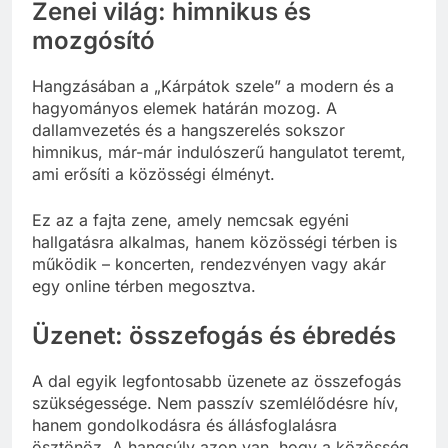
Zenei világ: himnikus és
mozgósító
Hangzásában a „Kárpátok szele” a modern és a
hagyományos elemek határán mozog. A
dallamvezetés és a hangszerelés sokszor
himnikus, már-már indulószerű hangulatot teremt,
ami erősíti a közösségi élményt.
Ez az a fajta zene, amely nemcsak egyéni
hallgatásra alkalmas, hanem közösségi térben is
működik – koncerten, rendezvényen vagy akár
egy online térben megosztva.
Üzenet: összefogás és ébredés
A dal egyik legfontosabb üzenete az összefogás
szükségessége. Nem passzív szemlélődésre hív,
hanem gondolkodásra és állásfoglalásra
ösztönöz. A hangsúly azon van, hogy a közösség