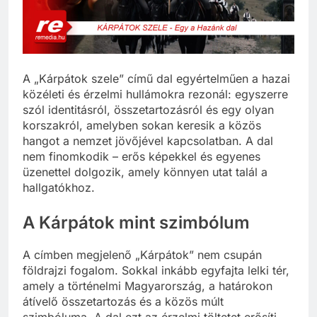
A „Kárpátok szele” című dal egyértelműen a hazai
közéleti és érzelmi hullámokra rezonál: egyszerre
szól identitásról, összetartozásról és egy olyan
korszakról, amelyben sokan keresik a közös
hangot a nemzet jövőjével kapcsolatban. A dal
nem finomkodik – erős képekkel és egyenes
üzenettel dolgozik, amely könnyen utat talál a
hallgatókhoz.
A Kárpátok mint szimbólum
A címben megjelenő „Kárpátok” nem csupán
földrajzi fogalom. Sokkal inkább egyfajta lelki tér,
amely a történelmi Magyarország, a határokon
átívelő összetartozás és a közös múlt