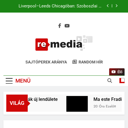
Liverpool–Leeds Chicagóban: Szoboszlai és
Kerkez a kezdőben. Match4 TV élőben 22:00-tól
Ferencváros–Real Madrid: 31 év után ismét
Budapesten a királyi gárda
Ma este Fradi–Real Madrid: világsztárok a
Groupama Arénában, de hol lehet nézni élőben?
Liverpool–Leeds Chicagóban: Szoboszlai és
Kerkez a kezdőben. Match4 TV élőben 22:00-tól
ReMedia.hu
Ferencváros–Real Madrid: 31 év után ismét
Gyógyír Az Egyoldalúságra
Budapesten a királyi gárda
SAJTÓPEREK ARÁNYA
RANDOM HÍR
Élő
MENÜ
S-terápiák új lendülete
Ma este Fradi–Real M
VILÁG
20 Óra Ezelőtt