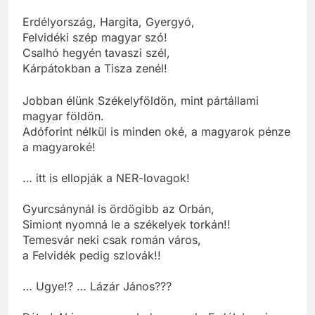
Erdélyország, Hargita, Gyergyó,
Felvidéki szép magyar szó!
Csalhó hegyén tavaszi szél,
Kárpátokban a Tisza zenél!
Jobban élünk Székelyföldön, mint pártállami
magyar földön.
Adóforint nélkül is minden oké, a magyarok pénze
a magyaroké!
… itt is ellopják a NER-lovagok!
Gyurcsánynál is ördögibb az Orbán,
Simiont nyomná le a székelyek torkán!!
Temesvár neki csak román város,
a Felvidék pedig szlovák!!
… Ugye!? … Lázár János???