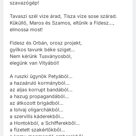
szavazógép!
Tavaszi szél vize árad, Tisza vize sose szárad.
Küküllő, Maros és Szamos, eltűnik a Fidesz…,
elmossa most!
Fidesz és Orbán, orosz projekt,
gyilkos tavunk béke sziget…
Nem kérünk Tusványosból,
elegünk van Vityából!
A ruszki ügynök Petyából…
a hazaáruló kormányból…
az aljas korrupt bandából…
a hazug propagandából…
az átkozott brigádból…
a tolvaj oligarchákból…
a szervilis káderekből…
a Hontokból, a Schifferekből…
a fizetett szakértőkből…