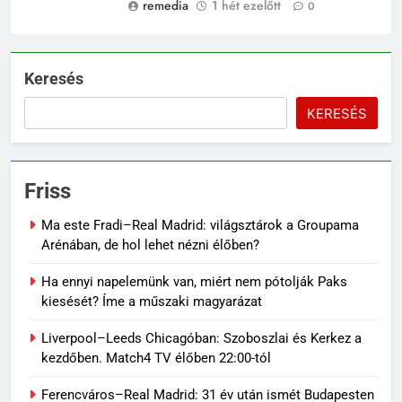
remedia
1 hét ezelőtt
0
Keresés
KERESÉS
Friss
Ma este Fradi–Real Madrid: világsztárok a Groupama
Arénában, de hol lehet nézni élőben?
Ha ennyi napelemünk van, miért nem pótolják Paks
kiesését? Íme a műszaki magyarázat
Liverpool–Leeds Chicagóban: Szoboszlai és Kerkez a
kezdőben. Match4 TV élőben 22:00-tól
Ferencváros–Real Madrid: 31 év után ismét Budapesten