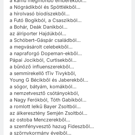
a kamu megmondó emberekből…
a Nógrádikból és Spöttlékből…
a hírolvasó biodíszekből…
a Futó Bogikból, a Csaszikból…
a Bohár, Deák Danikból…
az álriporter Hajdúkból…
a Schóbert–Gáspár családból…
a megvásárolt celebekből…
a napraforgó Dopeman-ekből…
Pápai Jocikból, Curtisekből…
a bűnöző influenszerekből…
a semmirekellő tTiv Tivykből,
Young G Bécikből és Jaberekből…
a sógor, bátyám, komákból…
a nemzetvesztő csótányokból,
a Nagy Ferókból, Tóth Gabikból…
a romlott lelkű Bayer Zsoltból…
az álkeresztény Semjén Zsoltból…
az ostoba Menczerekből…
a szemfényvesztő hazug Fideszből…
a szörnykormány éveiből…