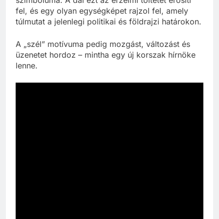
szimbóluma. A dal ezt az érzelmi töltetet erősíti
fel, és egy olyan egységképet rajzol fel, amely
túlmutat a jelenlegi politikai és földrajzi határokon.
A „szél” motívuma pedig mozgást, változást és
üzenetet hordoz – mintha egy új korszak hírnöke
lenne.