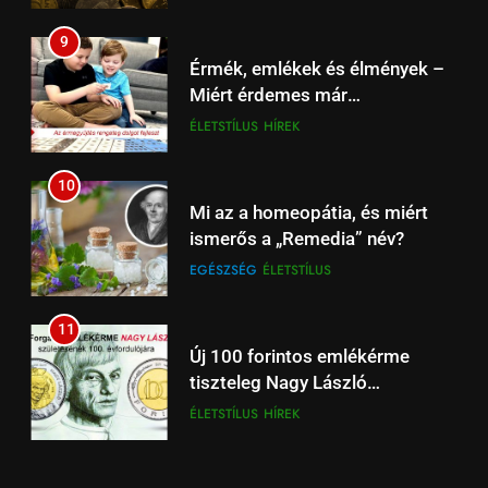
18
9
Beharangozó: Fulham –
Érmék, emlékek és élmények –
Liverpool Premier League
Miért érdemes már
focimeccs ma az Aréna 4 TV-n
ÉLŐ
FÜGGETLEN
gyermekkortól foglalkozni a
ÉLETSTÍLUS
HÍREK
numizmatikával?
19
10
Liverpool – Leeds: Újévi Premier
Mi az a homeopátia, és miért
League rangadó – Szoboszlai
ismerős a „Remedia” név?
és Kerkez is a fókuszban
HÍREK
SPORT
EGÉSZSÉG
ÉLETSTÍLUS
20
11
Tottenham – Liverpool
Új 100 forintos emlékérme
focimeccs: rangadó Londonban
tiszteleg Nagy László
– Spíler1 TV élőben 18:30-tól
SPÍLER1 TV
SPORT
költészete előtt
ÉLETSTÍLUS
HÍREK
21
12
Liverpool – Brighton: Premier