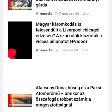
gárda
remedia
7 nap ezelőtt
0
Magyar káromkodás is
felcsendült a Liverpool chicagói
edzésén? A szurkolók kiszúrták a
vicces pillanatot (+Video)
remedia
1 hét ezelőtt
0
Alacsony Duna, hőség és a Paksi
Atomerőmű – amikor az
összefogás többet számít a
megosztottságnál