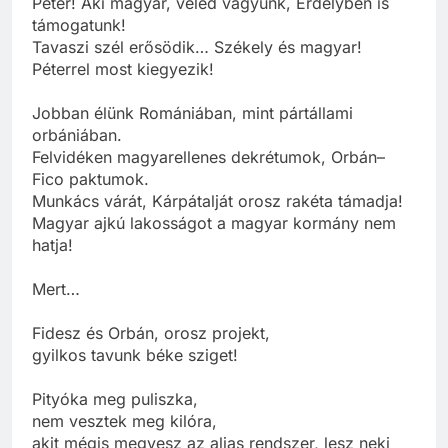
Péter! Aki magyar, veled vagyunk, Erdélyben is
támogatunk!
Tavaszi szél erősödik… Székely és magyar!
Péterrel most kiegyezik!
Jobban élünk Romániában, mint pártállami
orbániában.
Felvidéken magyarellenes dekrétumok, Orbán–
Fico paktumok.
Munkács várát, Kárpátalját orosz rakéta támadja!
Magyar ajkú lakosságot a magyar kormány nem
hatja!
Mert…
Fidesz és Orbán, orosz projekt,
gyilkos tavunk béke sziget!
Pityóka meg puliszka,
nem vesztek meg kilóra,
akit mégis megvesz az aljas rendszer, lesz neki