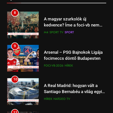
segít visszatalálni
ÉLETSTÍLUS
önmagunkhoz
8
17
A magyar szurkolók új
Work‑life integration: a munka
kedvence? Íme a foci-vb nem
és a magánélet új egyensúlya a
hivatalos magyar dala
M4 SPORT TV
SPORT
fiataloknál
ÉLETSTÍLUS
9
18
Arsenal – PSG Bajnokok Ligája
Családpolitikai nagyágyú:
focimeccs döntő Budapesten
Tényleg Európa legnagyobb
FOCI-VB-2026
HÍREK
adókedvezménye jött most el?
ÉLETSTÍLUS
10
1
A Real Madrid: hogyan vált a
Kedves John! 2010 Film –
Santiago Bernabéu a világ egyik
Érmékbe zárt szeretet: A
legmodernebb arénájává?
HÍREK
NATGEO TV
numizmatika mint sorsfordító
ÉLETSTÍLUS
HÍREK
(Dokumentum film)
motívum
11