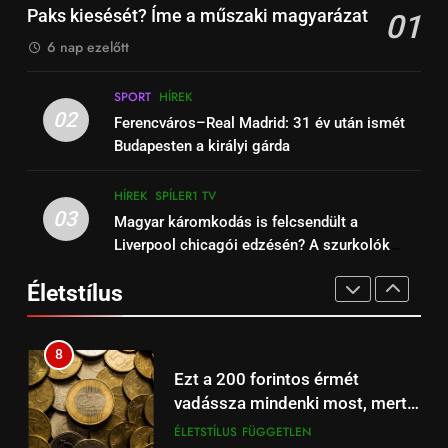
engedélyezték a korcsolyázást
Paks kiesését? Íme a műszaki magyarázat
01
Premier League-meccs ma
FÜGGETLEN
HÍREK
a Balatonon és a Velencei-tavon
EGÉSZSÉG
ÉLETSTÍLUS
élőben Spíler1 TV-n
6 nap ezelőtt
15
6
SPORT
HÍREK
Liverpool – Burnley: Premier
Őrizzük meg mentális
02
Ferencváros–Real Madrid: 31 év után ismét
League focimeccs a Spíler1 TV-
egészségünket télen is!
Budapesten a királyi gárda
n ma élőben
HÍREK
SPÍLER1 TV
EGÉSZSÉG
ÉLETSTÍLUS
HÍREK
SPÍLER1 TV
16
03
Magyar káromkodás is felcsendült a
7
Barcelona – Real Madrid:
Liverpool chicagói edzésén? A szurkolók
5 egyszerű módszer, hogy ne
szuperkupa-döntő ma este –
kiszúrták a vicces pillanatot (+Video)
égj ki, ha otthonról dolgozol
Spíler2 és A Sport2 TV élőben
Életstílus
HÍREK
SPÍLER2 TV
számítógépen
EGÉSZSÉG
ÉLETSTÍLUS
21:00
17
8
Arsenal – Liverpool
Ezt a 200 forintos érmét
szuperrangadó az Emiratesben,
vadássza mindenki most, mert
Spíler1 TV 21:00-tól élőben
HÍREK
SPORT
sokszorosát éri (+videó)
ÉLETSTÍLUS
FÜGGETLEN
online.