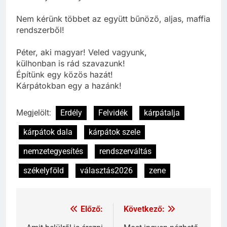
Nem kérünk többet az együtt bűnöző, aljas, maffia
rendszerből!
Péter, aki magyar! Veled vagyunk,
külhonban is rád szavazunk!
Építünk egy közös hazát!
Kárpátokban egy a hazánk!
Megjelölt:
Erdély
Felvidék
kárpátalja
kárpátok dala
kárpátok szele
nemzetegyesítés
rendszerváltás
székelyföld
választás2026
zene
Előző:
Következő: