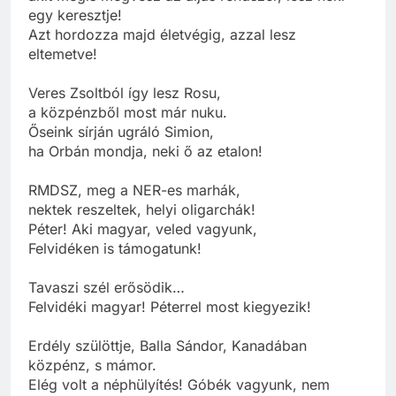
egy keresztje!
Azt hordozza majd életvégig, azzal lesz
eltemetve!
Veres Zsoltból így lesz Rosu,
a közpénzből most már nuku.
Őseink sírján ugráló Simion,
ha Orbán mondja, neki ő az etalon!
RMDSZ, meg a NER-es marhák,
nektek reszeltek, helyi oligarchák!
Péter! Aki magyar, veled vagyunk,
Felvidéken is támogatunk!
Tavaszi szél erősödik…
Felvidéki magyar! Péterrel most kiegyezik!
Erdély szülöttje, Balla Sándor, Kanadában
közpénz, s mámor.
Elég volt a néphülyítés! Góbék vagyunk, nem