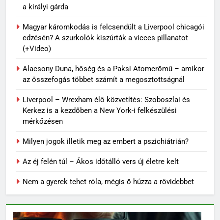
a királyi gárda
Magyar káromkodás is felcsendült a Liverpool chicagói
edzésén? A szurkolók kiszúrták a vicces pillanatot
(+Video)
Alacsony Duna, hőség és a Paksi Atomerőmű – amikor
az összefogás többet számít a megosztottságnál
Liverpool – Wrexham élő közvetítés: Szoboszlai és
Kerkez is a kezdőben a New York-i felkészülési
mérkőzésen
Milyen jogok illetik meg az embert a pszichiátrián?
Az éj felén túl – Ákos időtálló vers új életre kelt
Nem a gyerek tehet róla, mégis ő húzza a rövidebbet
63
Topi Rönni a Ferencvárosban –
Új lendület a Fradi