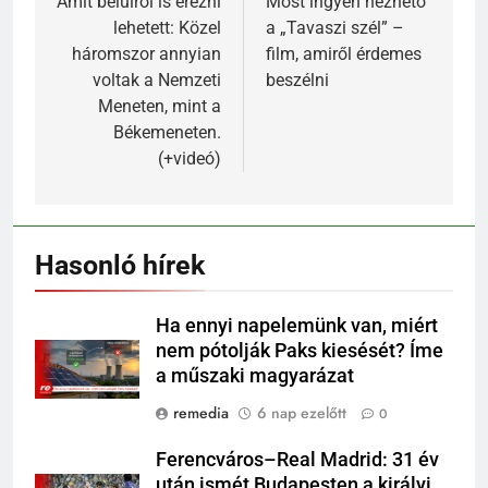
Amit belülről is érezni
Most ingyen nézhető
lehetett: Közel
a „Tavaszi szél” –
háromszor annyian
film, amiről érdemes
voltak a Nemzeti
beszélni
Meneten, mint a
Békemeneten.
(+videó)
Hasonló hírek
Ha ennyi napelemünk van, miért
nem pótolják Paks kiesését? Íme
a műszaki magyarázat
remedia
6 nap ezelőtt
0
Ferencváros–Real Madrid: 31 év
után ismét Budapesten a királyi