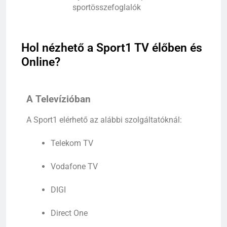
sportösszefoglalók
Hol nézhető a Sport1 TV élőben és
Online?
A Televízióban
A
Sport1
elérhető
az
alábbi
szolgáltatóknál:
Telekom
TV
Vodafone
TV
DIGI
Direct
One