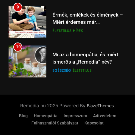
18
9
Arsenal – Liverpool
Érmék, emlékek és élmények –
szuperrangadó az Emiratesben,
Miért érdemes már
Spíler1 TV 21:00-tól élőben
HÍREK
SPORT
gyermekkortól foglalkozni a
ÉLETSTÍLUS
HÍREK
online.
numizmatikával?
19
10
Beharangozó: Fulham –
Mi az a homeopátia, és miért
Liverpool Premier League
ismerős a „Remedia” név?
focimeccs ma az Aréna 4 TV-n
ÉLŐ
FÜGGETLEN
EGÉSZSÉG
ÉLETSTÍLUS
20
11
Liverpool – Leeds: Újévi Premier
Új 100 forintos emlékérme
League rangadó – Szoboszlai
tiszteleg Nagy László
és Kerkez is a fókuszban
Remedia.hu 2025 Powered By
.
BlazeThemes
HÍREK
SPORT
költészete előtt
ÉLETSTÍLUS
HÍREK
Blog
Homeopátia
Impresszum
Adtvédelem
21
Felhasználói Szabályzat
Kapcsolat
12
Tottenham – Liverpool
Utazás – Magyarország a