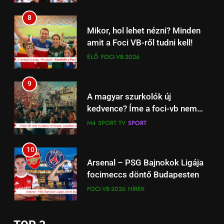
Afrika focimeccsel
önmagunkhoz
8
17
Mikor, hol lehet nézni? Minden
Work‑life integration: a munka
amit a Foci VB-ről tudni kell!
és a magánélet új egyensúlya a
ÉLŐ
FOCI-VB-2026
fiataloknál
ÉLETSTÍLUS
9
18
A magyar szurkolók új
Családpolitikai nagyágyú:
kedvence? Íme a foci-vb nem
Tényleg Európa legnagyobb
hivatalos magyar dala
M4 SPORT TV
SPORT
adókedvezménye jött most el?
ÉLETSTÍLUS
10
1
Arsenal – PSG Bajnokok Ligája
Kedves John! 2010 Film –
focimeccs döntő Budapesten
Érmékbe zárt szeretet: A
FOCI-VB-2026
HÍREK
numizmatika mint sorsfordító
ÉLETSTÍLUS
HÍREK
motívum
11
2