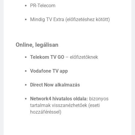
PR-
Telecom
Mindig
TV
Extra (
előfizetéshez
kötött)
Online, legálisan
Telekom
TV
GO
–
előfizetőknek
Vodafone
TV
app
Direct
Now
alkalmazás
Network4
hivatalos
oldala:
bizonyos
tartalmak
visszanézhetőek (
eseti
hozzáféréssel)