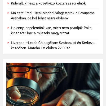
Kiderült, ki lesz a következő köztársasági elnök
Ma este Fradi–Real Madrid: világsztárok a Groupama
Arénában, de hol lehet nézni élőben?
Ha ennyi napelemünk van, miért nem pótolják Paks
kiesését? Íme a műszaki magyarázat
Liverpool–Leeds Chicagóban: Szoboszlai és Kerkez a
kezdőben. Match4 TV élőben 22:00-tól
64
Topi Rönni a Ferencvárosban –
Új lendület a Fradi