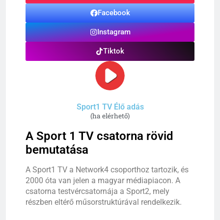
Facebook
Instagram
Tiktok
Sport1 TV Élő adás
(ha elérhető)
A Sport 1 TV csatorna rövid
bemutatása
A
Sport1
TV
a
Network4
csoporthoz
tartozik,
és
2000
óta
van
jelen
a
magyar
médiapiacon.
A
csatorna
testvércsatornája
a
Sport2,
mely
részben
eltérő
műsorstruktúrával
rendelkezik.