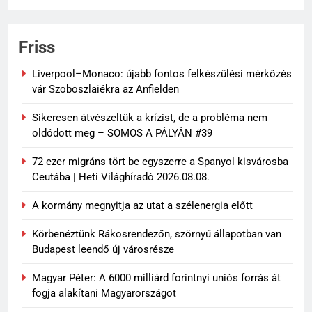
Friss
Liverpool–Monaco: újabb fontos felkészülési mérkőzés
vár Szoboszlaiékra az Anfielden
Sikeresen átvészeltük a krízist, de a probléma nem
oldódott meg – SOMOS A PÁLYÁN #39
72 ezer migráns tört be egyszerre a Spanyol kisvárosba
Ceutába | Heti Világhíradó 2026.08.08.
A kormány megnyitja az utat a szélenergia előtt
Körbenéztünk Rákosrendezőn, szörnyű állapotban van
Budapest leendő új városrésze
Magyar Péter: A 6000 milliárd forintnyi uniós forrás át
fogja alakítani Magyarországot