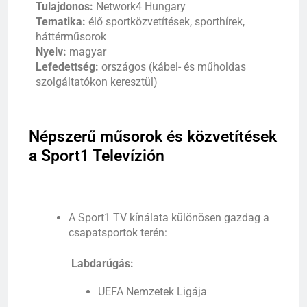
Tulajdonos:
Network4
Hungary
Tematika:
élő
sportközvetítések,
sporthírek,
háttérműsorok
Nyelv:
magyar
Lefedettség:
országos (
kábel-
és
műholdas
szolgáltatókon
keresztül)
Népszerű
műsorok és közvetítések
a Sport1 Televízió
n
A
Sport1 TV
kínálata
különösen
gazdag
a
csapatsportok
terén:
Labdarúgás:
UEFA
Nemzetek
Ligája