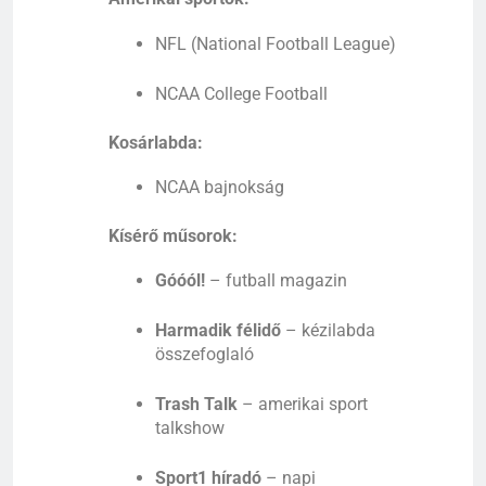
NFL (
National
Football
League)
NCAA
College
Football
Kosárlabda:
NCAA
bajnokság
Kísérő
műsorok:
Góóól!
–
futball
magazin
Harmadik
félidő
–
kézilabda
összefoglaló
Trash
Talk
–
amerikai
sport
talkshow
Sport1
híradó
–
napi