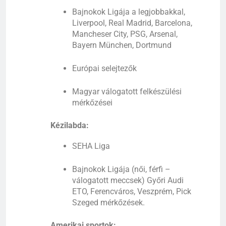
Bajnokok Ligája a legjobbakkal,
Liverpool, Real Madrid, Barcelona,
Mancheser City, PSG, Arsenal,
Bayern München, Dortmund
Európai
selejtezők
Magyar
válogatott
felkészülési
mérkőzései
Kézilabda:
SEHA
Liga
Bajnokok
Ligája (
női,
férfi –
válogatott
meccsek) Győri Audi
ETO, Ferencváros, Veszprém, Pick
Szeged mérkőzések.
Amerikai
sportok: