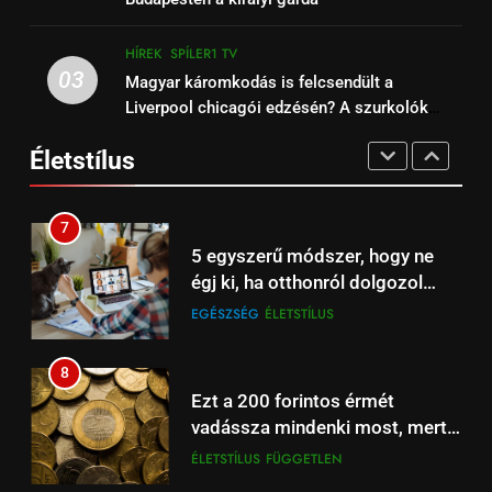
TV-n élőben
HÍREK
SPÍLER1 TV
a Balatonon és a Velencei-tavon
EGÉSZSÉG
ÉLETSTÍLUS
HÍREK
SPÍLER1 TV
15
03
Magyar káromkodás is felcsendült a
6
Bournemouth – Liverpool:
Liverpool chicagói edzésén? A szurkolók
Őrizzük meg mentális
magyar szemmel is különleges
kiszúrták a vicces pillanatot (+Video)
egészségünket télen is!
Premier League-meccs ma
Életstílus
FÜGGETLEN
HÍREK
EGÉSZSÉG
ÉLETSTÍLUS
élőben Spíler1 TV-n
16
7
Liverpool – Burnley: Premier
5 egyszerű módszer, hogy ne
League focimeccs a Spíler1 TV-
égj ki, ha otthonról dolgozol
n ma élőben
HÍREK
SPÍLER1 TV
számítógépen
EGÉSZSÉG
ÉLETSTÍLUS
17
8
Barcelona – Real Madrid:
Ezt a 200 forintos érmét
szuperkupa-döntő ma este –
vadássza mindenki most, mert
Spíler2 és A Sport2 TV élőben
HÍREK
SPÍLER2 TV
sokszorosát éri (+videó)
ÉLETSTÍLUS
FÜGGETLEN
21:00