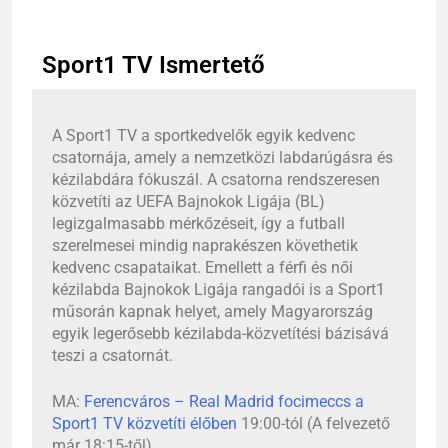
Sport1 TV Ismertető
A Sport1 TV a sportkedvelők egyik kedvenc
csatornája, amely a nemzetközi labdarúgásra és
kézilabdára fókuszál. A csatorna rendszeresen
közvetíti az UEFA Bajnokok Ligája (BL)
legizgalmasabb mérkőzéseit, így a futball
szerelmesei mindig naprakészen követhetik
kedvenc csapataikat. Emellett a férfi és női
kézilabda Bajnokok Ligája rangadói is a Sport1
műsorán kapnak helyet, amely Magyarország
egyik legerősebb kézilabda-közvetítési bázisává
teszi a csatornát.
MA:
Ferencváros – Real Madrid focimeccs a
Sport1 TV közvetíti élőben
19:00-tól (A felvezető
már 18:15-től)