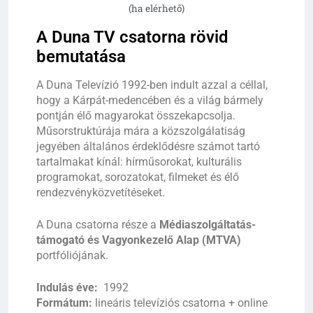
(ha elérhető)
A Duna TV csatorna rövid
bemutatása
A Duna Televízió 1992-ben indult azzal a céllal,
hogy a Kárpát-medencében és a világ bármely
pontján élő magyarokat összekapcsolja.
Műsorstruktúrája mára a közszolgálatiság
jegyében általános érdeklődésre számot tartó
tartalmakat kínál: hírműsorokat, kulturális
programokat, sorozatokat, filmeket és élő
rendezvényközvetítéseket.
A Duna csatorna része a
Médiaszolgáltatás-
támogató és Vagyonkezelő Alap (MTVA)
portfóliójának.
Indulás éve:
1992
Formátum:
lineáris televíziós csatorna + online