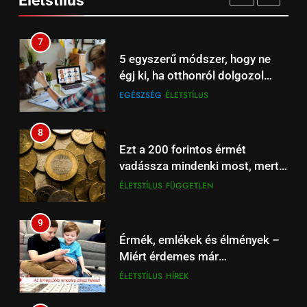
EGÉSZSÉG
ÉLETSTÍLUS
16
7
Barcelona – Real Madrid:
5 egyszerű módszer, hogy ne
szuperkupa-döntő ma este –
égj ki, ha otthonról dolgozol
Spíler2 és A Sport2 TV élőben
HÍREK
SPÍLER2 TV
számítógépen
EGÉSZSÉG
ÉLETSTÍLUS
21:00
17
8
Arsenal – Liverpool
Ezt a 200 forintos érmét
szuperrangadó az Emiratesben,
vadássza mindenki most, mert
Spíler1 TV 21:00-tól élőben
HÍREK
SPORT
sokszorosát éri (+videó)
ÉLETSTÍLUS
FÜGGETLEN
online.
18
9
Beharangozó: Fulham –
Érmék, emlékek és élmények –
Liverpool Premier League
Miért érdemes már
focimeccs ma az Aréna 4 TV-n
ÉLŐ
FÜGGETLEN
gyermekkortól foglalkozni a
ÉLETSTÍLUS
HÍREK
numizmatikával?
19