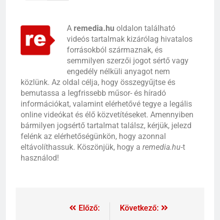
A
remedia.hu
oldalon található
videós tartalmak kizárólag hivatalos
forrásokból származnak, és
semmilyen szerzői jogot sértő vagy
engedély nélküli anyagot nem
közlünk. Az oldal célja, hogy összegyűjtse és
bemutassa a legfrissebb műsor- és híradó
információkat, valamint elérhetővé tegye a legális
online videókat és élő közvetítéseket. Amennyiben
bármilyen jogsértő tartalmat találsz, kérjük, jelezd
felénk az elérhetőségünkön, hogy azonnal
eltávolíthassuk. Köszönjük, hogy a
remedia.hu
-t
használod!
Előző:
Következő: