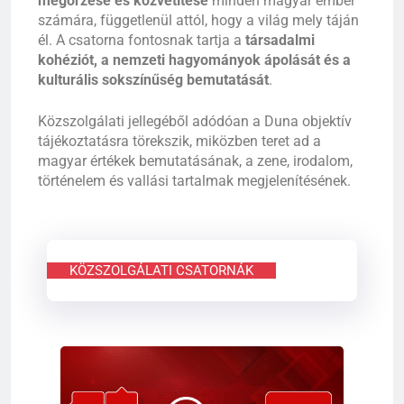
megőrzése és közvetítése
minden magyar ember
számára, függetlenül attól, hogy a világ mely táján
él. A csatorna fontosnak tartja a
társadalmi
kohéziót, a nemzeti hagyományok ápolását és a
kulturális sokszínűség bemutatását
.
Közszolgálati jellegéből adódóan a Duna objektív
tájékoztatásra törekszik, miközben teret ad a
magyar értékek bemutatásának, a zene, irodalom,
történelem és vallási tartalmak megjelenítésének.
KÖZSZOLGÁLATI CSATORNÁK