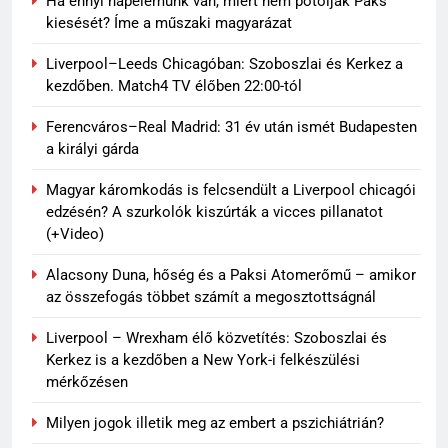
Ha ennyi napelemünk van, miért nem pótolják Paks
kiesését? Íme a műszaki magyarázat
Liverpool–Leeds Chicagóban: Szoboszlai és Kerkez a
kezdőben. Match4 TV élőben 22:00-tól
Ferencváros–Real Madrid: 31 év után ismét Budapesten
a királyi gárda
Magyar káromkodás is felcsendült a Liverpool chicagói
edzésén? A szurkolók kiszúrták a vicces pillanatot
(+Video)
Alacsony Duna, hőség és a Paksi Atomerőmű – amikor
az összefogás többet számít a megosztottságnál
Liverpool – Wrexham élő közvetítés: Szoboszlai és
Kerkez is a kezdőben a New York-i felkészülési
mérkőzésen
Milyen jogok illetik meg az embert a pszichiátrián?