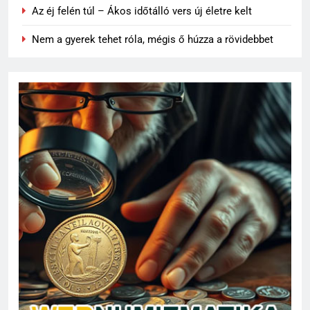
Az éj felén túl – Ákos időtálló vers új életre kelt
Nem a gyerek tehet róla, mégis ő húzza a rövidebbet
63
Topi Rönni a Ferencvárosban –
Új lendület a Fradi
jégkorongcsapatánál
SPORT
64
Petra Simon – Egy magyar
tehetség, aki világszinten is
feltűnést keltett
SPORT