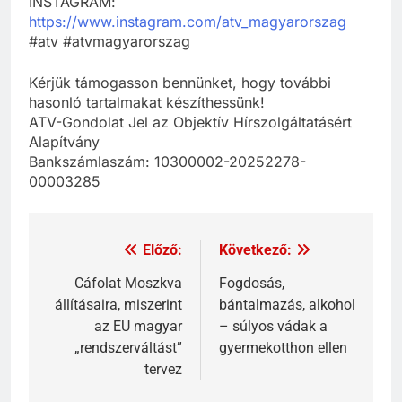
INSTAGRAM:
https://www.instagram.com/atv_magyarorszag
#atv #atvmagyarorszag
Kérjük támogasson bennünket, hogy további
hasonló tartalmakat készíthessünk!
ATV-Gondolat Jel az Objektív Hírszolgáltatásért
Alapítvány
Bankszámlaszám: 10300002-20252278-
00003285
Előző:
Következő:
Cáfolat Moszkva
Fogdosás,
állításaira, miszerint
bántalmazás, alkohol
az EU magyar
– súlyos vádak a
„rendszerváltást”
gyermekotthon ellen
tervez