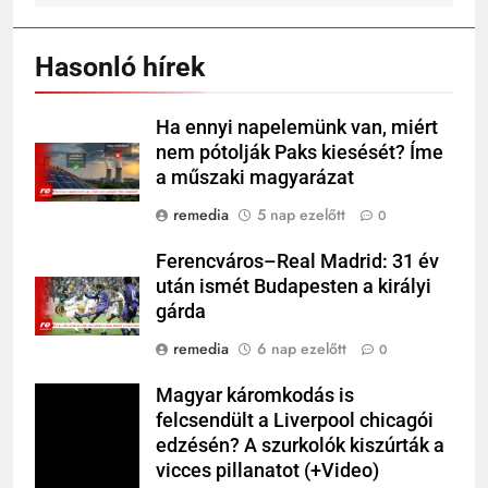
Hasonló hírek
Ha ennyi napelemünk van, miért
nem pótolják Paks kiesését? Íme
a műszaki magyarázat
remedia
5 nap ezelőtt
0
Ferencváros–Real Madrid: 31 év
után ismét Budapesten a királyi
gárda
remedia
6 nap ezelőtt
0
Magyar káromkodás is
felcsendült a Liverpool chicagói
edzésén? A szurkolók kiszúrták a
vicces pillanatot (+Video)