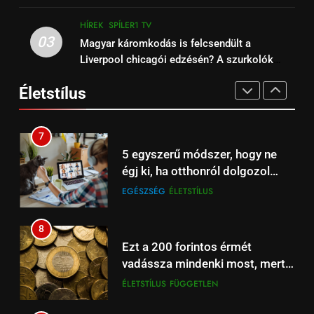
a Balatonon és a Velencei-tavon
EGÉSZSÉG
ÉLETSTÍLUS
HÍREK
SPÍLER1 TV
15
03
Magyar káromkodás is felcsendült a
6
Barcelona – Real Madrid:
Liverpool chicagói edzésén? A szurkolók
Őrizzük meg mentális
szuperkupa-döntő ma este –
kiszúrták a vicces pillanatot (+Video)
egészségünket télen is!
Spíler2 és A Sport2 TV élőben
Életstílus
HÍREK
SPÍLER2 TV
EGÉSZSÉG
ÉLETSTÍLUS
21:00
16
7
Arsenal – Liverpool
5 egyszerű módszer, hogy ne
szuperrangadó az Emiratesben,
égj ki, ha otthonról dolgozol
Spíler1 TV 21:00-tól élőben
HÍREK
SPORT
számítógépen
EGÉSZSÉG
ÉLETSTÍLUS
online.
17
8
Beharangozó: Fulham –
Ezt a 200 forintos érmét
Liverpool Premier League
vadássza mindenki most, mert
focimeccs ma az Aréna 4 TV-n
ÉLŐ
FÜGGETLEN
sokszorosát éri (+videó)
ÉLETSTÍLUS
FÜGGETLEN
18