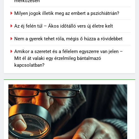
mérkőzésen
Milyen jogok illetik meg az embert a pszichiátrián?
Az éj felén túl – Ákos időtálló vers új életre kelt
Nem a gyerek tehet róla, mégis ő húzza a rövidebbet
Amikor a szeretet és a félelem egyszerre van jelen –
Mit él át valaki egy érzelmileg bántalmazó
kapcsolatban?
62
Topi Rönni a Ferencvárosban –
Új lendület a Fradi
jégkorongcsapatánál
SPORT