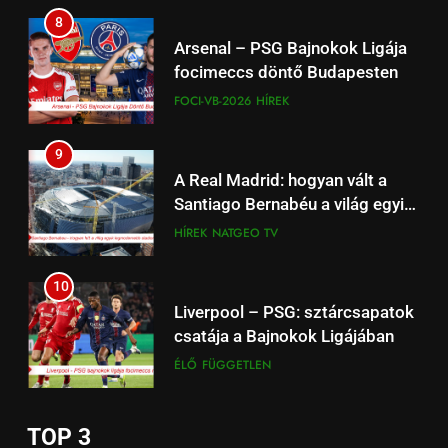
önmagunkhoz
8
17
Arsenal – PSG Bajnokok Ligája
Work‑life integration: a munka
focimeccs döntő Budapesten
és a magánélet új egyensúlya a
FOCI-VB-2026
HÍREK
fiataloknál
ÉLETSTÍLUS
9
18
A Real Madrid: hogyan vált a
Családpolitikai nagyágyú:
Santiago Bernabéu a világ egyik
Tényleg Európa legnagyobb
legmodernebb arénájává?
HÍREK
NATGEO TV
adókedvezménye jött most el?
ÉLETSTÍLUS
(Dokumentum film)
10
1
Liverpool – PSG: sztárcsapatok
Kedves John! 2010 Film –
csatája a Bajnokok Ligájában
Érmékbe zárt szeretet: A
ÉLŐ
FÜGGETLEN
numizmatika mint sorsfordító
ÉLETSTÍLUS
HÍREK
motívum
11
2
TOP 3
Wolves – Liverpool: Esti