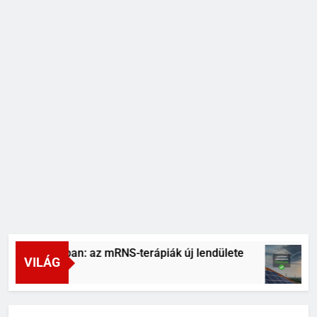
gyógyításban: az mRNS-terápiák új lendülete
VILÁG
tt