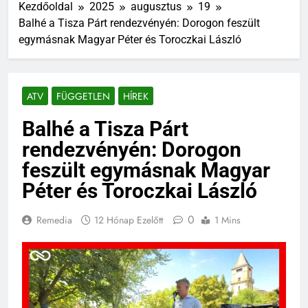
Kezdőoldal
2025
augusztus
19
Balhé a Tisza Párt rendezvényén: Dorogon feszült
egymásnak Magyar Péter és Toroczkai László
ATV
FÜGGETLEN
HÍREK
Balhé a Tisza Párt
rendezvényén: Dorogon
feszült egymásnak Magyar
Péter és Toroczkai László
0
Remedia
12 Hónap Ezelőtt
1 Mins