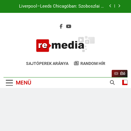
pillanatot (+Video)
Liverpool–Leeds Chicagóban: Szoboszlai és
Kerkez a kezdőben. Match4 TV élőben 22:00-tól
Ferencváros–Real Madrid: 31 év után ismét
Budapesten a királyi gárda
Magyar káromkodás is felcsendült a Liverpool
chicagói edzésén? A szurkolók kiszúrták a vicces
pillanatot (+Video)
Liverpool–Leeds Chicagóban: Szoboszlai és
Kerkez a kezdőben. Match4 TV élőben 22:00-tól
ReMedia.hu
Ferencváros–Real Madrid: 31 év után ismét
Gyógyír Az Egyoldalúságra
Budapesten a királyi gárda
SAJTÓPEREK ARÁNYA
RANDOM HÍR
Magyar káromkodás is felcsendült a Liverpool
Élő
chicagói edzésén? A szurkolók kiszúrták a vicces
pillanatot (+Video)
MENÜ