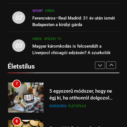
14
5
SPORT
HÍREK
Liverpool – West Ham: Premier
Zöld jelzés a jégre:
02
Ferencváros–Real Madrid: 31 év után ismét
League focimeccs ma a Spíler1
engedélyezték a korcsolyázást
Budapesten a királyi gárda
TV-n élőben
HÍREK
SPÍLER1 TV
a Balatonon és a Velencei-tavon
EGÉSZSÉG
ÉLETSTÍLUS
HÍREK
SPÍLER1 TV
15
03
Magyar káromkodás is felcsendült a
6
Bournemouth – Liverpool:
Liverpool chicagói edzésén? A szurkolók
Őrizzük meg mentális
magyar szemmel is különleges
kiszúrták a vicces pillanatot (+Video)
egészségünket télen is!
Premier League-meccs ma
Életstílus
FÜGGETLEN
HÍREK
EGÉSZSÉG
ÉLETSTÍLUS
élőben Spíler1 TV-n
16
7
Liverpool – Burnley: Premier
5 egyszerű módszer, hogy ne
League focimeccs a Spíler1 TV-
égj ki, ha otthonról dolgozol
n ma élőben
HÍREK
SPÍLER1 TV
számítógépen
EGÉSZSÉG
ÉLETSTÍLUS
17
8
Barcelona – Real Madrid: