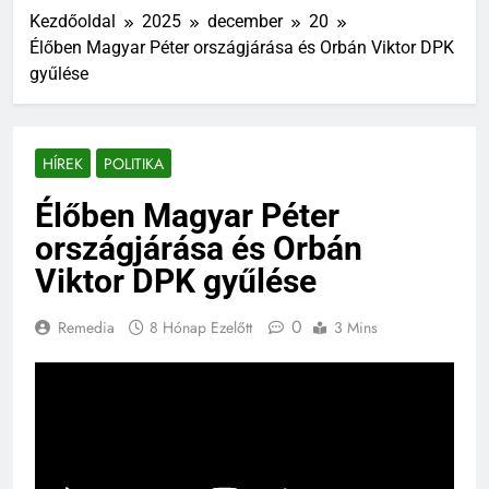
Kezdőoldal
2025
december
20
Élőben Magyar Péter országjárása és Orbán Viktor DPK
gyűlése
HÍREK
POLITIKA
Élőben Magyar Péter
országjárása és Orbán
Viktor DPK gyűlése
0
Remedia
8 Hónap Ezelőtt
3 Mins