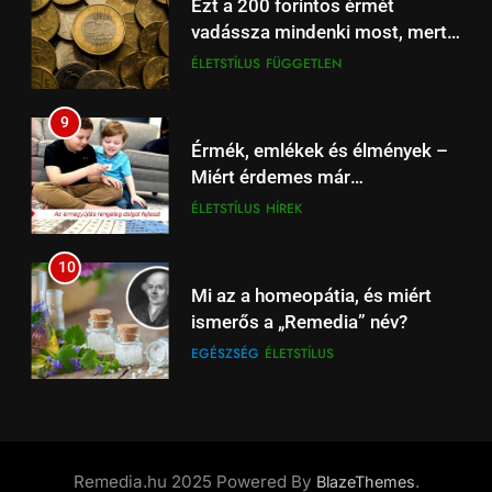
Ezt a 200 forintos érmét
szuperkupa-döntő ma este –
vadássza mindenki most, mert
Spíler2 és A Sport2 TV élőben
HÍREK
SPÍLER2 TV
sokszorosát éri (+videó)
ÉLETSTÍLUS
FÜGGETLEN
21:00
18
9
Arsenal – Liverpool
Érmék, emlékek és élmények –
szuperrangadó az Emiratesben,
Miért érdemes már
Spíler1 TV 21:00-tól élőben
HÍREK
SPORT
gyermekkortól foglalkozni a
ÉLETSTÍLUS
HÍREK
online.
numizmatikával?
19
10
Beharangozó: Fulham –
Mi az a homeopátia, és miért
Liverpool Premier League
ismerős a „Remedia” név?
focimeccs ma az Aréna 4 TV-n
ÉLŐ
FÜGGETLEN
EGÉSZSÉG
ÉLETSTÍLUS
20
11
Liverpool – Leeds: Újévi Premier
Új 100 forintos emlékérme
League rangadó – Szoboszlai
tiszteleg Nagy László
és Kerkez is a fókuszban
Remedia.hu 2025 Powered By
.
BlazeThemes
HÍREK
SPORT