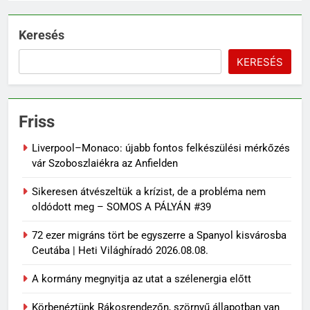
Keresés
KERESÉS
Friss
Liverpool–Monaco: újabb fontos felkészülési mérkőzés
vár Szoboszlaiékra az Anfielden
Sikeresen átvészeltük a krízist, de a probléma nem
oldódott meg – SOMOS A PÁLYÁN #39
72 ezer migráns tört be egyszerre a Spanyol kisvárosba
Ceutába | Heti Világhíradó 2026.08.08.
A kormány megnyitja az utat a szélenergia előtt
Körbenéztünk Rákosrendezőn, szörnyű állapotban van