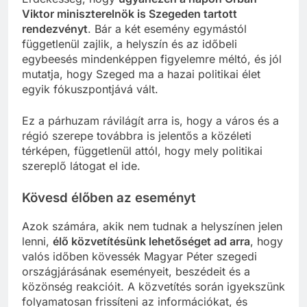
Viktor miniszterelnök is Szegeden tartott
rendezvényt
. Bár a két esemény egymástól
függetlenül zajlik, a helyszín és az időbeli
egybeesés mindenképpen figyelemre méltó, és jól
mutatja, hogy Szeged ma a hazai politikai élet
egyik fókuszpontjává vált.
Ez a párhuzam rávilágít arra is, hogy a város és a
régió szerepe továbbra is jelentős a közéleti
térképen, függetlenül attól, hogy mely politikai
szereplő látogat el ide.
Kövesd élőben az eseményt
Azok számára, akik nem tudnak a helyszínen jelen
lenni,
élő közvetítésünk lehetőséget ad arra
, hogy
valós időben kövessék Magyar Péter szegedi
országjárásának eseményeit, beszédeit és a
közönség reakcióit. A közvetítés során igyekszünk
folyamatosan frissíteni az információkat, és