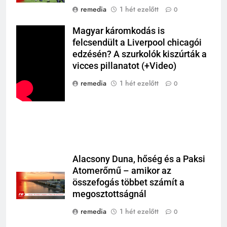
remedia
1 hét ezelőtt
0
Magyar káromkodás is
felcsendült a Liverpool chicagói
edzésén? A szurkolók kiszúrták a
vicces pillanatot (+Video)
remedia
1 hét ezelőtt
0
Alacsony Duna, hőség és a Paksi
Atomerőmű – amikor az
összefogás többet számít a
megosztottságnál
remedia
1 hét ezelőtt
0