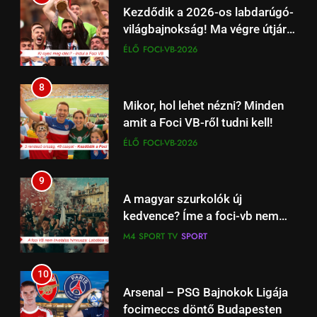
16
Kezdődik a 2026-os labdarúgó-
Niksen – A tudatos
világbajnokság! Ma végre útjára
semmittevés művészete, ami
indul a labda a Mexikó – Dél
ÉLŐ
FOCI-VB-2026
segít visszatalálni
ÉLETSTÍLUS
Afrika focimeccsel
önmagunkhoz
8
17
Mikor, hol lehet nézni? Minden
Work‑life integration: a munka
amit a Foci VB-ről tudni kell!
és a magánélet új egyensúlya a
ÉLŐ
FOCI-VB-2026
fiataloknál
ÉLETSTÍLUS
9
18
A magyar szurkolók új
Családpolitikai nagyágyú:
kedvence? Íme a foci-vb nem
Tényleg Európa legnagyobb
hivatalos magyar dala
M4 SPORT TV
SPORT
adókedvezménye jött most el?
ÉLETSTÍLUS
10
1
Arsenal – PSG Bajnokok Ligája
Kedves John! 2010 Film –
focimeccs döntő Budapesten