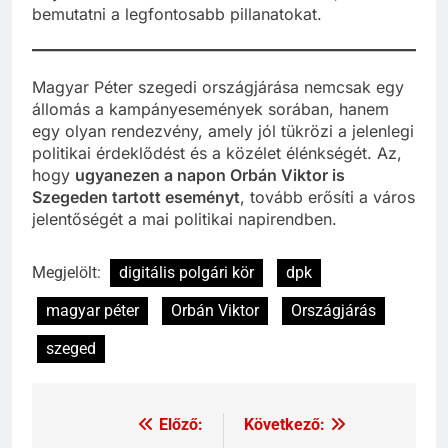
bemutatni a legfontosabb pillanatokat.
Magyar Péter szegedi országjárása nemcsak egy
állomás a kampányesemények sorában, hanem
egy olyan rendezvény, amely jól tükrözi a jelenlegi
politikai érdeklődést és a közélet élénkségét. Az,
hogy
ugyanezen a napon Orbán Viktor is
Szegeden tartott eseményt
, tovább erősíti a város
jelentőségét a mai politikai napirendben.
Megjelölt:
digitális polgári kör
dpk
magyar péter
Orbán Viktor
Országjárás
szeged
Előző:
Következő: