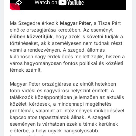
Ma Szegedre érkezik
Magyar Péter
, a Tisza Párt
elnöke országjárása keretében. Az eseményt
élőben közvetítjük
, hogy azok is követni tudják a
történéseket, akik személyesen nem tudnak részt
venni a rendezvényen. A szegedi állomás
különösen nagy érdeklődés mellett zajlik, hiszen a
város hagyományosan fontos politikai és közéleti
térnek számít.
Magyar Péter országjárása az elmúlt hetekben
több vidéki és nagyvárosi helyszínt érintett. A
találkozók középpontjában jellemzően az aktuális
közéleti kérdések, a mindennapi megélhetés
problémái, valamint az intézmények működésével
kapcsolatos tapasztalatok állnak. A szegedi
eseményen is várhatóan ezek a témák kerülnek
előtérbe, a helyi ügyek hangsúlyosabb