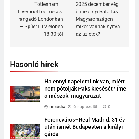
Tottenham –
2025 december végi
Liverpool focimeccs:
ünnepi nyitvatartás
rangadó Londonban
Magyarországon –
– Spíler1 TV élőben
mikor vannak nyitva
18:30-tól
az üzletek?
Hasonló hírek
Ha ennyi napelemünk van, miért
nem pótolják Paks kiesését? Íme
a műszaki magyarázat
remedia
6 nap ezelőtt
0
Ferencváros–Real Madrid: 31 év
után ismét Budapesten a királyi
gárda