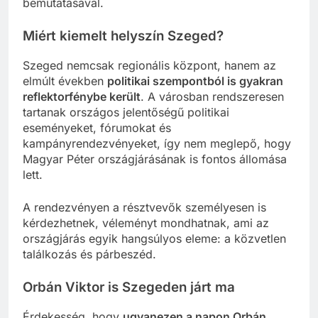
bemutatásával.
Miért kiemelt helyszín Szeged?
Szeged nemcsak regionális központ, hanem az
elmúlt években
politikai szempontból is gyakran
reflektorfénybe került
. A városban rendszeresen
tartanak országos jelentőségű politikai
eseményeket, fórumokat és
kampányrendezvényeket, így nem meglepő, hogy
Magyar Péter országjárásának is fontos állomása
lett.
A rendezvényen a résztvevők személyesen is
kérdezhetnek, véleményt mondhatnak, ami az
országjárás egyik hangsúlyos eleme: a közvetlen
találkozás és párbeszéd.
Orbán Viktor is Szegeden járt ma
Érdekesség, hogy
ugyanezen a napon Orbán