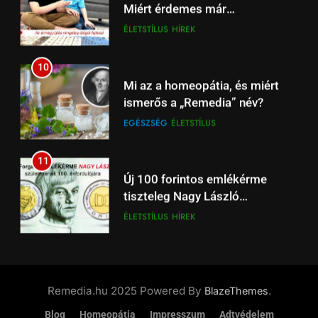
Miért érdemes már
és Kerkez is a fókuszban
HÍREK
SPORT
gyermekkortól foglalkozni a
ÉLETSTÍLUS
HÍREK
numizmatikával?
19
10
Tottenham – Liverpool
Mi az a homeopátia, és miért
focimeccs: rangadó Londonban
ismerős a „Remedia” név?
– Spíler1 TV élőben 18:30-tól
SPÍLER1 TV
SPORT
EGÉSZSÉG
ÉLETSTÍLUS
20
11
Liverpool – Brighton: Premier
Új 100 forintos emlékérme
League rangadó ma Anfieldben
tiszteleg Nagy László
– élőben a Spíler1 TV-n
HÍREK
SPÍLER1 TV
költészete előtt
ÉLETSTÍLUS
HÍREK
21
12
Ferencváros – Glasgow
Utazás – Magyarország a
Rangers: Európa-liga rangadó
legbiztonságosabb úti célok
ma este – M4 Sport TV élőben
Remedia.hu 2025 Powered By
.
BlazeThemes
HÍREK
M4 SPORT TV
között 2025‑ben
ÉLETSTÍLUS
HÍREK
Blog
Homeopátia
Impresszum
Adtvédelem