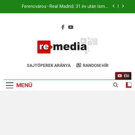
Ferencváros–Real Madrid: 31 év után ismét
Budapesten a királyi gárda
Magyar káromkodás is felcsendült a Liverpool
chicagói edzésén? A szurkolók kiszúrták a vicces
pillanatot (+Video)
Liverpool–Leeds Chicagóban: Szoboszlai és
Kerkez a kezdőben. Match4 TV élőben 22:00-tól
Ferencváros–Real Madrid: 31 év után ismét
Budapesten a királyi gárda
ReMedia.hu
Magyar káromkodás is felcsendült a Liverpool
Gyógyír Az Egyoldalúságra
chicagói edzésén? A szurkolók kiszúrták a vicces
SAJTÓPEREK ARÁNYA
RANDOM HÍR
pillanatot (+Video)
Élő
MENÜ