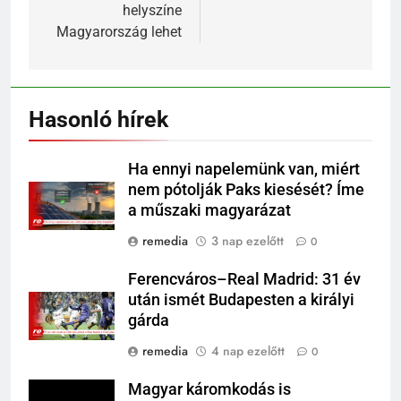
helyszíne
Magyarország lehet
Hasonló hírek
Ha ennyi napelemünk van, miért
nem pótolják Paks kiesését? Íme
a műszaki magyarázat
remedia
3 nap ezelőtt
0
Ferencváros–Real Madrid: 31 év
után ismét Budapesten a királyi
gárda
remedia
4 nap ezelőtt
0
Magyar káromkodás is