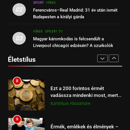
6
SPORT
HÍREK
Barcelona – Real Madrid:
Őrizzük meg mentális
02
Ferencváros–Real Madrid: 31 év után ismét
szuperkupa-döntő ma este –
egészségünket télen is!
Budapesten a királyi gárda
Spíler2 és A Sport2 TV élőben
HÍREK
SPÍLER2 TV
EGÉSZSÉG
ÉLETSTÍLUS
21:00
HÍREK
SPÍLER1 TV
16
03
Magyar káromkodás is felcsendült a
7
Arsenal – Liverpool
Liverpool chicagói edzésén? A szurkolók
5 egyszerű módszer, hogy ne
szuperrangadó az Emiratesben,
kiszúrták a vicces pillanatot (+Video)
égj ki, ha otthonról dolgozol
Spíler1 TV 21:00-tól élőben
Életstílus
HÍREK
SPORT
számítógépen
EGÉSZSÉG
ÉLETSTÍLUS
online.
17
8
Beharangozó: Fulham –
Ezt a 200 forintos érmét
Liverpool Premier League
vadássza mindenki most, mert
focimeccs ma az Aréna 4 TV-n
ÉLŐ
FÜGGETLEN
sokszorosát éri (+videó)
ÉLETSTÍLUS
FÜGGETLEN
18
9
Liverpool – Leeds: Újévi Premier
Érmék, emlékek és élmények –
League rangadó – Szoboszlai