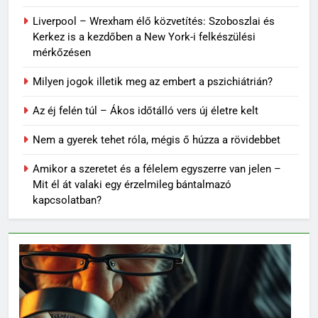
Liverpool – Wrexham élő közvetítés: Szoboszlai és
Kerkez is a kezdőben a New York-i felkészülési
mérkőzésen
Milyen jogok illetik meg az embert a pszichiátrián?
Az éj felén túl – Ákos időtálló vers új életre kelt
Nem a gyerek tehet róla, mégis ő húzza a rövidebbet
Amikor a szeretet és a félelem egyszerre van jelen –
Mit él át valaki egy érzelmileg bántalmazó
kapcsolatban?
62
Topi Rönni a Ferencvárosban –
Új lendület a Fradi
jégkorongcsapatánál
SPORT
63