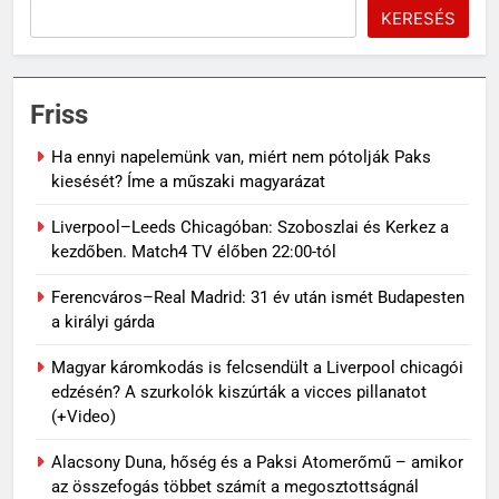
KERESÉS
Friss
Ha ennyi napelemünk van, miért nem pótolják Paks
kiesését? Íme a műszaki magyarázat
Liverpool–Leeds Chicagóban: Szoboszlai és Kerkez a
kezdőben. Match4 TV élőben 22:00-tól
Ferencváros–Real Madrid: 31 év után ismét Budapesten
a királyi gárda
Magyar káromkodás is felcsendült a Liverpool chicagói
edzésén? A szurkolók kiszúrták a vicces pillanatot
(+Video)
Alacsony Duna, hőség és a Paksi Atomerőmű – amikor
az összefogás többet számít a megosztottságnál