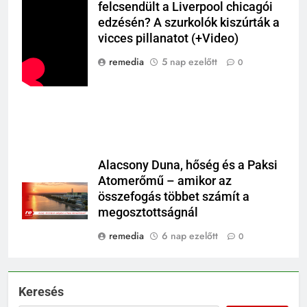
felcsendült a Liverpool chicagói
edzésén? A szurkolók kiszúrták a
vicces pillanatot (+Video)
remedia
5 nap ezelőtt
0
Alacsony Duna, hőség és a Paksi
Atomerőmű – amikor az
összefogás többet számít a
megosztottságnál
remedia
6 nap ezelőtt
0
Keresés