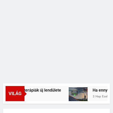
az mRNS-terápiák új lendülete
Ha ennyi napel
VILÁG
3 Nap Ezelőtt