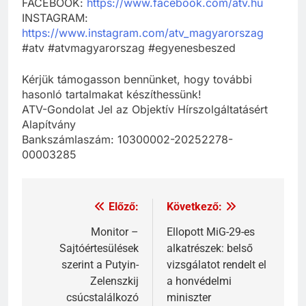
FACEBOOK:
https://www.facebook.com/atv.hu
INSTAGRAM:
https://www.instagram.com/atv_magyarorszag
#atv #atvmagyarorszag #egyenesbeszed
Kérjük támogasson bennünket, hogy további
hasonló tartalmakat készíthessünk!
ATV-Gondolat Jel az Objektív Hírszolgáltatásért
Alapítvány
Bankszámlaszám: 10300002-20252278-
00003285
Előző:
Következő:
Monitor –
Ellopott MiG-29-es
Sajtóértesülések
alkatrészek: belső
szerint a Putyin-
vizsgálatot rendelt el
Zelenszkij
a honvédelmi
csúcstalálkozó
miniszter