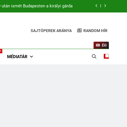
 után ismét Budapesten a királyi gárda
zurkolók kiszúrták a vicces pillanatot
(+Video)
SAJTÓPEREK ARÁNYA
RANDOM HÍR
 kezdőben. Match4 TV élőben 22:00-tól
 után ismét Budapesten a királyi gárda
Élő
J
zurkolók kiszúrták a vicces pillanatot
MÉDIATÁR
(+Video)