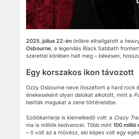
2025. július 22-én
örökre elhallgatott a hea
Osbourne
, a legendás Black Sabbath front
szerettei körében halt meg – békésen, hossz
Egy korszakos ikon távozott
Ozzy Osbourne neve összeforrt a hard rock é
énekeseként olyan dalokat alkotott, mint a
P
beírták magukat a zene történetébe.
Szólókarrierje is kiemelkedő volt: a
Crazy Tra
ma is milliók kedvencei. Több mint
100 millió
– ő volt az a művész, aki képes volt egy egész