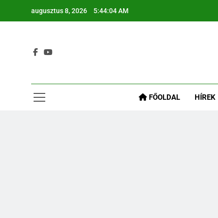
augusztus 8, 2026
5:44:05 AM
M
Re
Gyógyír A
M
FŐOLDAL
HÍREK