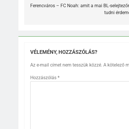
Ferencváros – FC Noah: amit a mai BL-selejtezőr
tudni érdem
62
Topi Rönni a Ferencvárosban
– Új lendület a Fradi
jégkorongcsapatánál
SPORT
VÉLEMÉNY, HOZZÁSZÓLÁS?
63
Petra Simon – Egy magyar
Az e-mail címet nem tesszük közzé.
A kötelező 
tehetség, aki világszinten is
feltűnést keltett
Hozzászólás
*
SPORT
64
Az FTC körüli uszály – magyar
foci homokra épül?
SPORT
65
Ezüst a medencében – Újra a