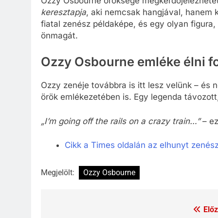
Ozzy Osbourne öröksége megkérdőjelezhete
keresztapja
, aki nemcsak hangjával, hanem k
fiatal zenész példaképe, és egy olyan figura,
önmagát.
Ozzy Osbourne emléke élni f
Ozzy zenéje továbbra is itt lesz velünk – és
örök emlékezetében is. Egy legenda távozott,
„I’m going off the rails on a crazy train…”
– ez
Cikk a Times oldalán az elhunyt zenész
Megjelölt:
Ozzy Osbourne
Előz