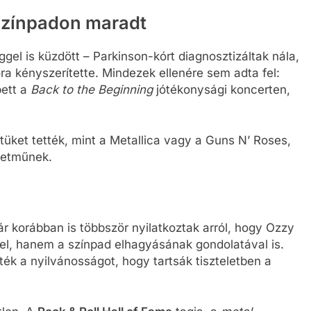
színpadon maradt
el is küzdött – Parkinson-kórt diagnosztizáltak nála,
óra kényszerítette. Mindezek ellenére sem adta fel:
pett a
Back to the Beginning
jótékonysági koncerten,
etüket tették, mint a Metallica vagy a Guns N’ Roses,
életműnek.
 korábban is többször nyilatkoztak arról, hogy Ozzy
el, hanem a színpad elhagyásának gondolatával is.
rték a nyilvánosságot, hogy tartsák tiszteletben a