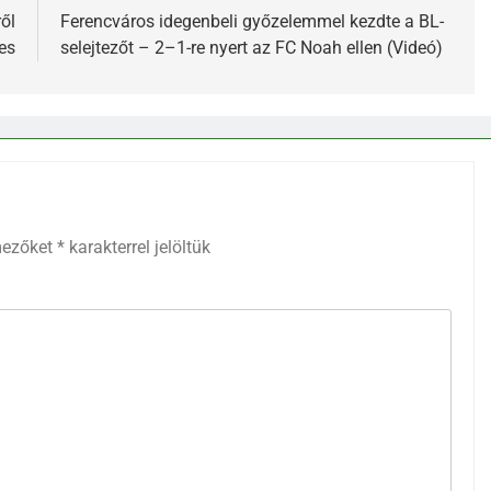
ől
Ferencváros idegenbeli győzelemmel kezdte a BL-
es
selejtezőt – 2–1-re nyert az FC Noah ellen (Videó)
mezőket
*
karakterrel jelöltük