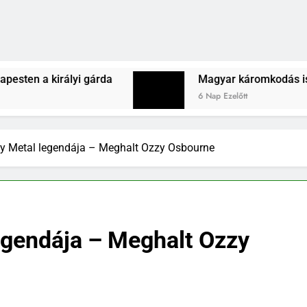
árda
Magyar káromkodás is felcsendült a Liver
6 Nap Ezelőtt
y Metal legendája – Meghalt Ozzy Osbourne
egendája – Meghalt Ozzy