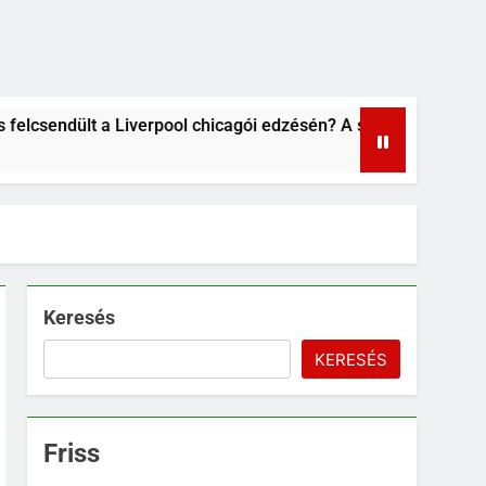
pool chicagói edzésén? A szurkolók kiszúrták a vicces pillana
Keresés
KERESÉS
Friss