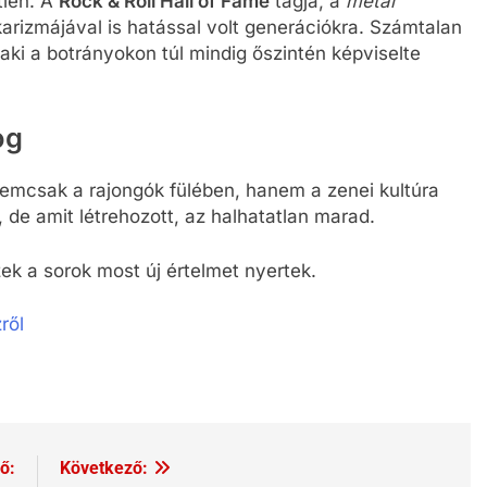
tlen. A
Rock & Roll Hall of Fame
tagja, a
metal
arizmájával is hatással volt generációkra. Számtalan
 aki a botrányokon túl mindig őszintén képviselte
og
 nemcsak a rajongók fülében, hanem a zenei kultúra
 de amit létrehozott, az halhatatlan marad.
ek a sorok most új értelmet nyertek.
ről
ő:
Következő: