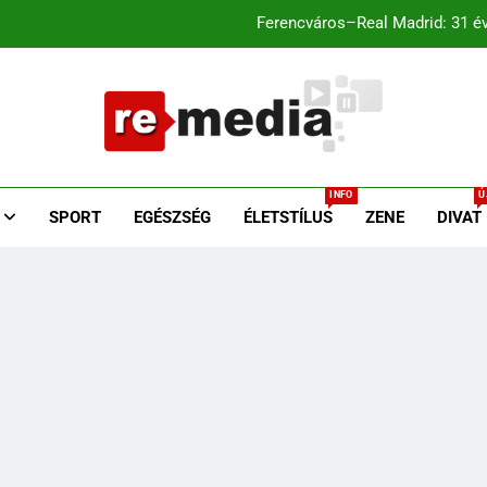
Ferencváros–Real Madrid: 31 év
agyar káromkodás is felcsendült a Liverpool chicagói edzésén? A s
Liverpool–Leeds Chicagóban: Szoboszlai és Kerkez a
Media.hu
Ferencváros–Real Madrid: 31 év
z Egyoldalúságra
INFO
Ú
agyar káromkodás is felcsendült a Liverpool chicagói edzésén? A s
SPORT
EGÉSZSÉG
ÉLETSTÍLUS
ZENE
DIVAT