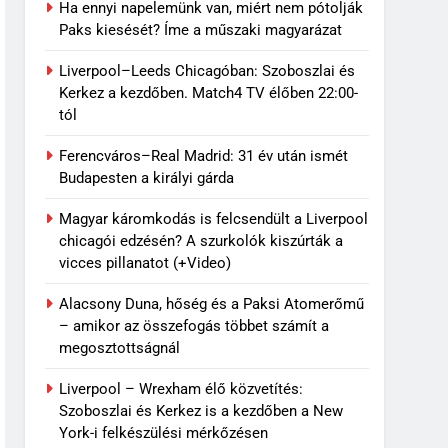
Ha ennyi napelemünk van, miért nem pótolják
Paks kiesését? Íme a műszaki magyarázat
Liverpool–Leeds Chicagóban: Szoboszlai és
Kerkez a kezdőben. Match4 TV élőben 22:00-
tól
Ferencváros–Real Madrid: 31 év után ismét
Budapesten a királyi gárda
Magyar káromkodás is felcsendült a Liverpool
chicagói edzésén? A szurkolók kiszúrták a
vicces pillanatot (+Video)
Alacsony Duna, hőség és a Paksi Atomerőmű
– amikor az összefogás többet számít a
megosztottságnál
Liverpool – Wrexham élő közvetítés:
Szoboszlai és Kerkez is a kezdőben a New
York-i felkészülési mérkőzésen