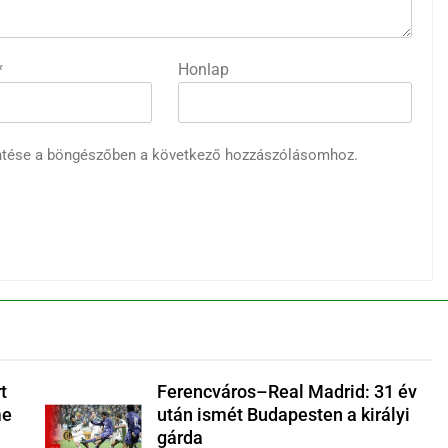
i
*
Honlap
ntése a böngészőben a következő hozzászólásomhoz.
t
Ferencváros–Real Madrid: 31 év
me
után ismét Budapesten a királyi
gárda