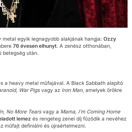
vy metal egyik legnagyobb alakjának hangja:
Ozzy
embere
76 évesen elhunyt
. A zenész otthonában,
ú betegség után.
s a heavy metal műfajával. A Black Sabbath alapító
aranoid
,
War Pigs
vagy az
Iron Man
, amelyek örökre
in
,
No More Tears
vagy a
Mama, I’m Coming Home
 eladott lemez
és rengeteg zenei díj fűződik a nevéhez
 műfajt definiálni és újraértelmezni.