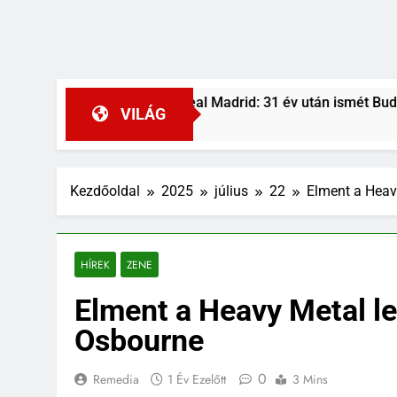
ncváros–Real Madrid: 31 év után ismét Budapesten a királyi g
VILÁG
Ezelőtt
Kezdőoldal
2025
július
22
Elment a Heav
HÍREK
ZENE
Elment a Heavy Metal l
Osbourne
0
Remedia
1 Év Ezelőtt
3 Mins