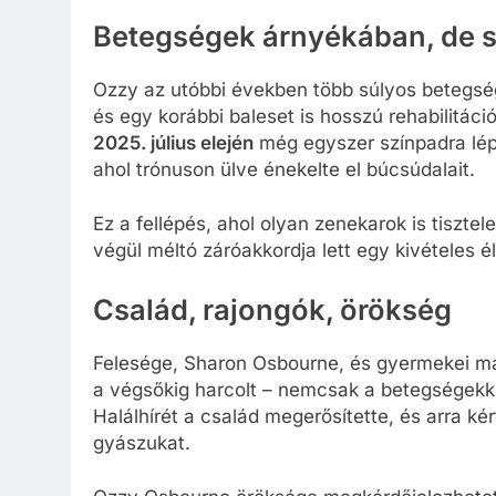
Betegségek árnyékában, de 
Ozzy az utóbbi években több súlyos betegségg
és egy korábbi baleset is hosszú rehabilitáci
2025. július elején
még egyszer színpadra lé
ahol trónuson ülve énekelte el búcsúdalait.
Ez a fellépés, ahol olyan zenekarok is tisztel
végül méltó záróakkordja lett egy kivételes 
Család, rajongók, örökség
Felesége, Sharon Osbourne, és gyermekei már
a végsőkig harcolt – nemcsak a betegségekk
Halálhírét a család megerősítette, és arra ké
gyászukat.