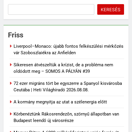
KERESÉS
Friss
Liverpool–Monaco: újabb fontos felkészülési mérkőzés
vár Szoboszlaiékra az Anfielden
Sikeresen átvészeltük a krízist, de a probléma nem
oldódott meg – SOMOS A PÁLYÁN #39
72 ezer migráns tört be egyszerre a Spanyol kisvárosba
Ceutába | Heti Világhíradó 2026.08.08.
A kormány megnyitja az utat a szélenergia előtt
Körbenéztünk Rákosrendezőn, szörnyű állapotban van
Budapest leendő új városrésze