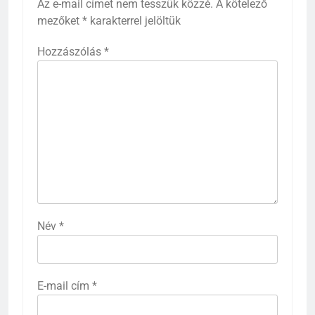
Az e-mail címet nem tesszük közzé.
A kötelező
mezőket
*
karakterrel jelöltük
Hozzászólás
*
Név
*
E-mail cím
*