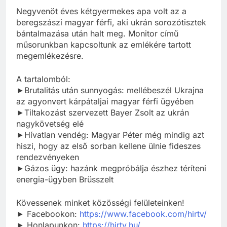
Negyvenöt éves kétgyermekes apa volt az a
beregszászi magyar férfi, aki ukrán sorozótisztek
bántalmazása után halt meg. Monitor című
műsorunkban kapcsoltunk az emlékére tartott
megemlékezésre.
A tartalomból:
►Brutalitás után sunnyogás: mellébeszél Ukrajna
az agyonvert kárpátaljai magyar férfi ügyében
►Tiltakozást szervezett Bayer Zsolt az ukrán
nagykövetség elé
►Hívatlan vendég: Magyar Péter még mindig azt
hiszi, hogy az első sorban kellene ülnie fideszes
rendezvényeken
►Gázos ügy: hazánk megpróbálja észhez téríteni
energia-ügyben Brüsszelt
Kövessenek minket közösségi felületeinken!
► Facebookon:
https://www.facebook.com/hirtv/
► Honlapunkon:
https://hirtv.hu/