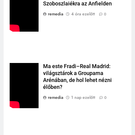
Szoboszlaiékra az Anfielden
remedia
4 óra ezelőtt
0
Ma este Fradi–Real Madrid:
világsztárok a Groupama
Arénában, de hol lehet nézni
élőben?
remedia
1 nap ezelőtt
0