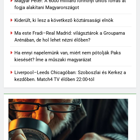
Magyar Péter: A 6000 milliárd forintnyi uniós forrás át
fogja alakítani Magyarországot
Kiderült, ki lesz a következő köztársasági elnök
Ma este Fradi–Real Madrid: világsztárok a Groupama
Arénában, de hol lehet nézni élőben?
Ha ennyi napelemünk van, miért nem pótolják Paks
kiesését? Íme a műszaki magyarázat
Liverpool–Leeds Chicagóban: Szoboszlai és Kerkez a
kezdőben. Match4 TV élőben 22:00-tól
64
Topi Rönni a Ferencvárosban –