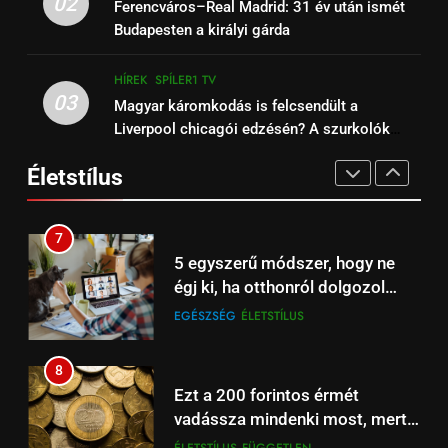
02
Ferencváros–Real Madrid: 31 év után ismét
League focimeccs ma a Spíler1
engedélyezték a korcsolyázást
Budapesten a királyi gárda
TV-n élőben
HÍREK
SPÍLER1 TV
a Balatonon és a Velencei-tavon
EGÉSZSÉG
ÉLETSTÍLUS
HÍREK
SPÍLER1 TV
15
03
Magyar káromkodás is felcsendült a
6
Bournemouth – Liverpool:
Liverpool chicagói edzésén? A szurkolók
Őrizzük meg mentális
magyar szemmel is különleges
kiszúrták a vicces pillanatot (+Video)
egészségünket télen is!
Premier League-meccs ma
Életstílus
FÜGGETLEN
HÍREK
EGÉSZSÉG
ÉLETSTÍLUS
élőben Spíler1 TV-n
16
7
Liverpool – Burnley: Premier
5 egyszerű módszer, hogy ne
League focimeccs a Spíler1 TV-
égj ki, ha otthonról dolgozol
n ma élőben
HÍREK
SPÍLER1 TV
számítógépen
EGÉSZSÉG
ÉLETSTÍLUS
17
8
Barcelona – Real Madrid:
Ezt a 200 forintos érmét
szuperkupa-döntő ma este –
vadássza mindenki most, mert
Spíler2 és A Sport2 TV élőben
HÍREK
SPÍLER2 TV
sokszorosát éri (+videó)