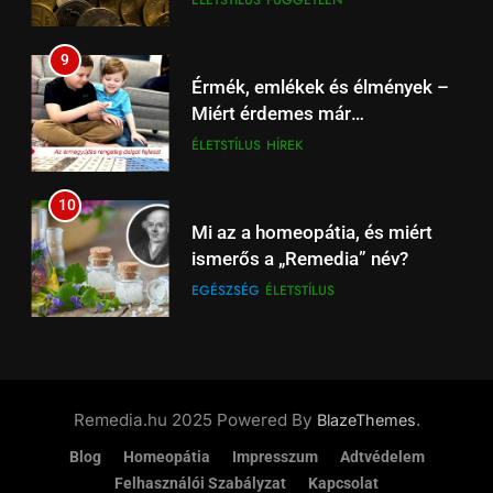
ÉLETSTÍLUS
FÜGGETLEN
21:00
18
9
Arsenal – Liverpool
Érmék, emlékek és élmények –
szuperrangadó az Emiratesben,
Miért érdemes már
Spíler1 TV 21:00-tól élőben
HÍREK
SPORT
gyermekkortól foglalkozni a
ÉLETSTÍLUS
HÍREK
online.
numizmatikával?
19
10
Beharangozó: Fulham –
Mi az a homeopátia, és miért
Liverpool Premier League
ismerős a „Remedia” név?
focimeccs ma az Aréna 4 TV-n
ÉLŐ
FÜGGETLEN
EGÉSZSÉG
ÉLETSTÍLUS
20
11
Liverpool – Leeds: Újévi Premier
Új 100 forintos emlékérme
League rangadó – Szoboszlai
tiszteleg Nagy László
és Kerkez is a fókuszban
Remedia.hu 2025 Powered By
.
BlazeThemes
HÍREK
SPORT
költészete előtt
ÉLETSTÍLUS
HÍREK
Blog
Homeopátia
Impresszum
Adtvédelem
21
Felhasználói Szabályzat
Kapcsolat