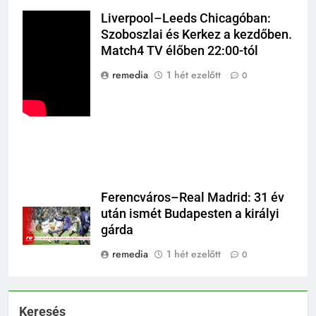
Liverpool–Leeds Chicagóban:
Szoboszlai és Kerkez a kezdőben.
Match4 TV élőben 22:00-tól
remedia
1 hét ezelőtt
0
Ferencváros–Real Madrid: 31 év
után ismét Budapesten a királyi
gárda
remedia
1 hét ezelőtt
0
Keresés