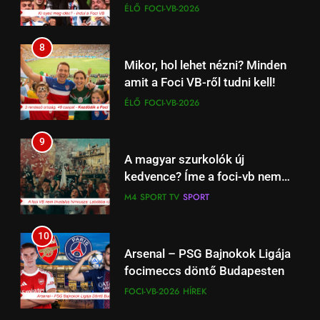
indul a labda a Mexikó – Dél
ÉLŐ
FOCI-VB-2026
segít visszatalálni
ÉLETSTÍLUS
Afrika focimeccsel
önmagunkhoz
8
17
Mikor, hol lehet nézni? Minden
Work‑life integration: a munka
amit a Foci VB-ről tudni kell!
és a magánélet új egyensúlya a
ÉLŐ
FOCI-VB-2026
fiataloknál
ÉLETSTÍLUS
9
18
A magyar szurkolók új
Családpolitikai nagyágyú:
kedvence? Íme a foci-vb nem
Tényleg Európa legnagyobb
hivatalos magyar dala
M4 SPORT TV
SPORT
adókedvezménye jött most el?
ÉLETSTÍLUS
10
1
Arsenal – PSG Bajnokok Ligája
Kedves John! 2010 Film –
focimeccs döntő Budapesten
Érmékbe zárt szeretet: A
FOCI-VB-2026
HÍREK
numizmatika mint sorsfordító
ÉLETSTÍLUS
HÍREK
motívum