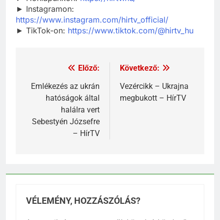
► Instagramon:
https://www.instagram.com/hirtv_official/
► TikTok-on:
https://www.tiktok.com/@hirtv_hu
Előző:
Következő:
Emlékezés az ukrán
Vezércikk – Ukrajna
hatóságok által
megbukott – HírTV
halálra vert
Sebestyén Józsefre
– HírTV
VÉLEMÉNY, HOZZÁSZÓLÁS?