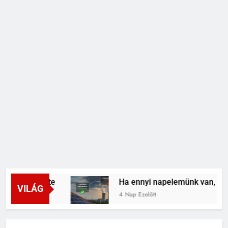
 lendülete
Ha ennyi napelemünk van, miért n
VILÁG
4 Nap Ezelőtt