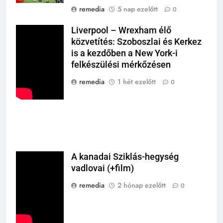
remedia
5 nap ezelőtt
0
Liverpool – Wrexham élő
közvetítés: Szoboszlai és Kerkez
is a kezdőben a New York-i
felkészülési mérkőzésen
remedia
1 hét ezelőtt
0
A kanadai Sziklás-hegység
vadlovai (+film)
remedia
2 hónap ezelőtt
0