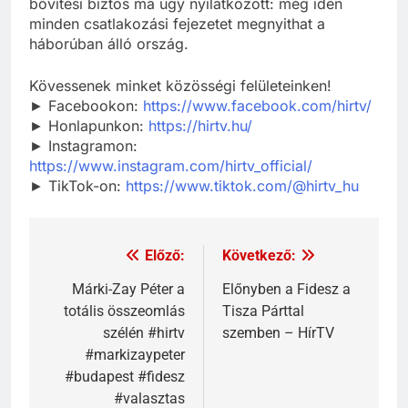
bővítési biztos ma úgy nyilatkozott: még idén
minden csatlakozási fejezetet megnyithat a
háborúban álló ország.
Kövessenek minket közösségi felületeinken!
► Facebookon:
https://www.facebook.com/hirtv/
► Honlapunkon:
https://hirtv.hu/
► Instagramon:
https://www.instagram.com/hirtv_official/
► TikTok-on:
https://www.tiktok.com/@hirtv_hu
Előző:
Következő:
Márki-Zay Péter a
Előnyben a Fidesz a
totális összeomlás
Tisza Párttal
szélén #hirtv
szemben – HírTV
#markizaypeter
#budapest #fidesz
#valasztas