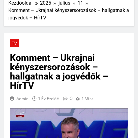
Kezdőoldal
2025
július
11
Komment – Ukrajnai kényszersorozások – hallgatnak a
jogvédők – HírTV
TV
Komment – Ukrajnai
kényszersorozások –
hallgatnak a jogvédők –
HírTV
0
Admin
1 Év Ezelőtt
1 Mins