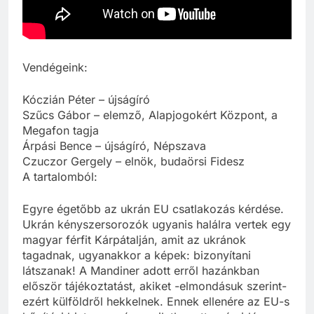
Vendégeink:
Kóczián Péter – újságíró
Szűcs Gábor – elemző, Alapjogokért Központ, a
Megafon tagja
Árpási Bence – újságíró, Népszava
Czuczor Gergely – elnök, budaörsi Fidesz
A tartalomból:
Egyre égetőbb az ukrán EU csatlakozás kérdése.
Ukrán kényszersorozók ugyanis halálra vertek egy
magyar férfit Kárpátalján, amit az ukránok
tagadnak, ugyanakkor a képek: bizonyítani
látszanak! A Mandiner adott erről hazánkban
először tájékoztatást, akiket -elmondásuk szerint-
ezért külföldről hekkelnek. Ennek ellenére az EU-s