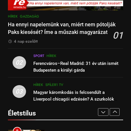
15
6
HÍREK
GAZDASÁG
Barcelona – Real Madrid:
Őrizzük meg mentális
Ha ennyi napelemünk van, miért nem pótolják
szuperkupa-döntő ma este –
egészségünket télen is!
Paks kiesését? Íme a műszaki magyarázat
01
Spíler2 és A Sport2 TV élőben
HÍREK
SPÍLER2 TV
EGÉSZSÉG
ÉLETSTÍLUS
21:00
4 nap ezelőtt
16
7
SPORT
HÍREK
Arsenal – Liverpool
5 egyszerű módszer, hogy ne
02
Ferencváros–Real Madrid: 31 év után ismét
szuperrangadó az Emiratesben,
égj ki, ha otthonról dolgozol
Budapesten a királyi gárda
Spíler1 TV 21:00-tól élőben
HÍREK
SPORT
számítógépen
EGÉSZSÉG
ÉLETSTÍLUS
online.
HÍREK
SPÍLER1 TV
17
03
Magyar káromkodás is felcsendült a
8
Beharangozó: Fulham –
Liverpool chicagói edzésén? A szurkolók
Ezt a 200 forintos érmét
Liverpool Premier League
kiszúrták a vicces pillanatot (+Video)
vadássza mindenki most, mert
focimeccs ma az Aréna 4 TV-n
Életstílus
ÉLŐ
FÜGGETLEN
sokszorosát éri (+videó)
ÉLETSTÍLUS
FÜGGETLEN
18