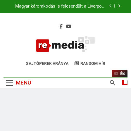
Magyar káromkodás is felcsendült a Liverpool
chicagói edzésén? A szurkolók kiszúrták a vicces
pillanatot (+Video)
Liverpool–Leeds Chicagóban: Szoboszlai és
Kerkez a kezdőben. Match4 TV élőben 22:00-tól
Ferencváros–Real Madrid: 31 év után ismét
Budapesten a királyi gárda
Magyar káromkodás is felcsendült a Liverpool
chicagói edzésén? A szurkolók kiszúrták a vicces
ReMedia.hu
pillanatot (+Video)
Gyógyír Az Egyoldalúságra
SAJTÓPEREK ARÁNYA
RANDOM HÍR
Élő
MENÜ