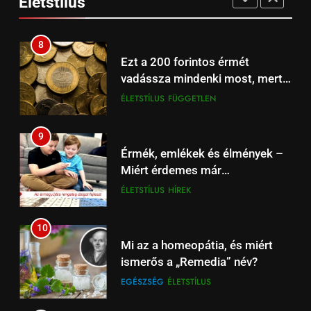
Életstílus
számítógépen
EGÉSZSÉG
ÉLETSTÍLUS
online.
17
8
Beharangozó: Fulham –
Ezt a 200 forintos érmét
Liverpool Premier League
vadássza mindenki most, mert
focimeccs ma az Aréna 4 TV-n
ÉLŐ
FÜGGETLEN
sokszorosát éri (+videó)
ÉLETSTÍLUS
FÜGGETLEN
18
9
Liverpool – Leeds: Újévi Premier
Érmék, emlékek és élmények –
League rangadó – Szoboszlai
Miért érdemes már
és Kerkez is a fókuszban
HÍREK
SPORT
gyermekkortól foglalkozni a
ÉLETSTÍLUS
HÍREK
numizmatikával?
19
10
Tottenham – Liverpool
Mi az a homeopátia, és miért
focimeccs: rangadó Londonban
ismerős a „Remedia” név?
– Spíler1 TV élőben 18:30-tól
SPÍLER1 TV
SPORT
EGÉSZSÉG
ÉLETSTÍLUS