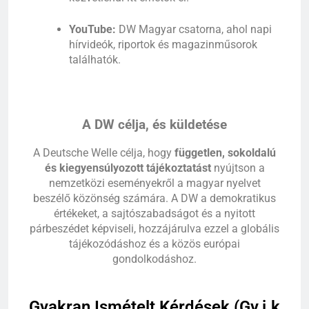
YouTube:
DW Magyar csatorna, ahol napi
hírvideók, riportok és magazinműsorok
találhatók.
A DW célja, és küldetése
A Deutsche Welle célja, hogy
független, sokoldalú
és kiegyensúlyozott tájékoztatást
nyújtson a
nemzetközi eseményekről a magyar nyelvet
beszélő közönség számára. A DW a demokratikus
értékeket, a sajtószabadságot és a nyitott
párbeszédet képviseli, hozzájárulva ezzel a globális
tájékozódáshoz és a közös európai
gondolkodáshoz.
Gyakran Ismételt Kérdések (Gy.i.k