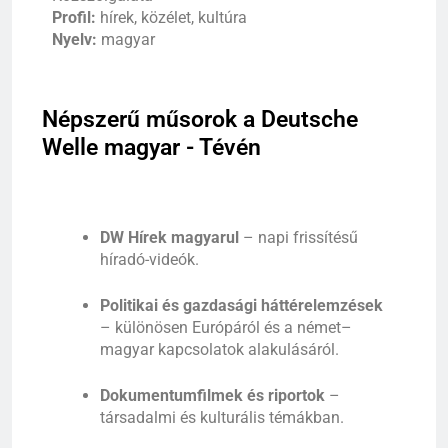
Profil:
hírek,
közélet
,
kultúra
Nyelv:
magyar
Népszerű
műsorok
a Deutsche
Welle magyar - Tévé
n
DW Hírek magyarul
– napi frissítésű
híradó-videók.
Politikai és gazdasági háttérelemzések
– különösen Európáról és a német–
magyar kapcsolatok alakulásáról.
Dokumentumfilmek és riportok
–
társadalmi és kulturális témákban.