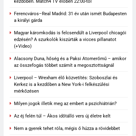
kezdőben. Match4 TV élőben 22:00-tól
Ferencváros–Real Madrid: 31 év után ismét Budapesten
a királyi gárda
Magyar káromkodás is felcsendült a Liverpool chicagói
edzésén? A szurkolók kiszúrták a vicces pillanatot
(+Video)
Alacsony Duna, hőség és a Paksi Atomerőmű – amikor
az összefogás többet számít a megosztottságnál
Liverpool – Wrexham élő közvetítés: Szoboszlai és
Kerkez is a kezdőben a New York-i felkészülési
mérkőzésen
Milyen jogok illetik meg az embert a pszichiátrián?
Az éj felén túl – Ákos időtálló vers új életre kelt
Nem a gyerek tehet róla, mégis ő húzza a rövidebbet