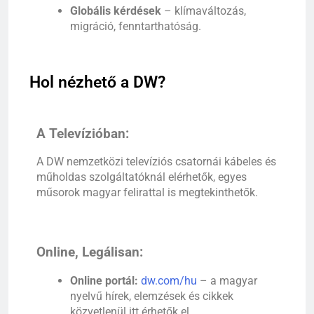
Globális kérdések
– klímaváltozás,
migráció, fenntarthatóság.
Hol nézhető a DW?
A Televízióban:
A DW nemzetközi televíziós csatornái kábeles és
műholdas szolgáltatóknál elérhetők, egyes
műsorok magyar felirattal is megtekinthetők.
Online, Legálisan:
Online portál:
dw.com/hu
– a magyar
nyelvű hírek, elemzések és cikkek
közvetlenül itt érhetők el.