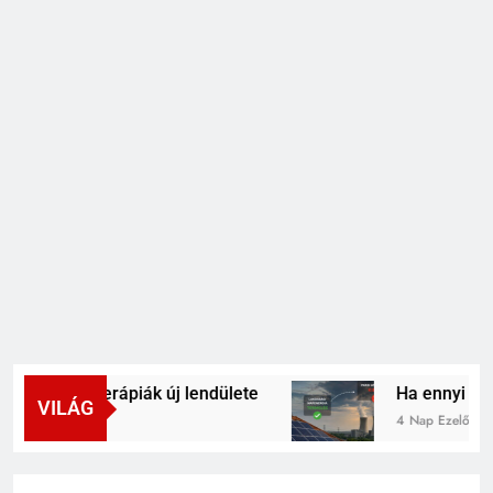
 mRNS-terápiák új lendülete
Ha ennyi napelem
VILÁG
4 Nap Ezelőtt