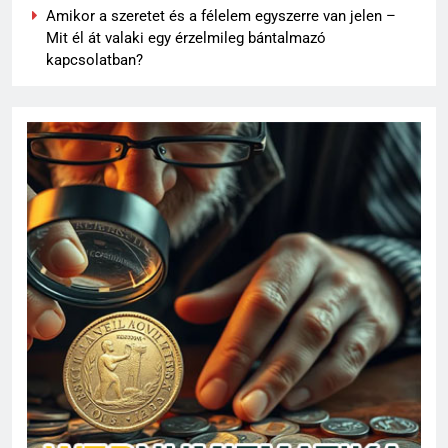
Amikor a szeretet és a félelem egyszerre van jelen –
Mit él át valaki egy érzelmileg bántalmazó
kapcsolatban?
62
Topi Rönni a Ferencvárosban –
Új lendület a Fradi
jégkorongcsapatánál
SPORT
63
Petra Simon – Egy magyar
tehetség, aki világszinten is
feltűnést keltett
SPORT
64
Az FTC körüli uszály – magyar
foci homokra épül?
SPORT