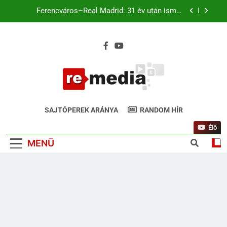
Ferencváros–Real Madrid: 31 év után ismét
Budapesten a királyi gárda
Magyar káromkodás is felcsendült a Liverpool
chicagói edzésén? A szurkolók kiszúrták a vicces
pillanatot (+Video)
Liverpool–Leeds Chicagóban: Szoboszlai és
Kerkez a kezdőben. Match4 TV élőben 22:00-tól
Ferencváros–Real Madrid: 31 év után ismét
Budapesten a királyi gárda
ReMedia.hu
Magyar káromkodás is felcsendült a Liverpool
Gyógyír Az Egyoldalúságra
chicagói edzésén? A szurkolók kiszúrták a vicces
SAJTÓPEREK ARÁNYA
RANDOM HÍR
pillanatot (+Video)
Élő
MENÜ