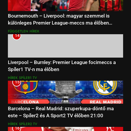
Bournemouth – Liverpool: magyar szemmel is
különleges Premier League-meccs ma élőben
Spíler1 TV-n
FÜGGETLEN
HÍREK
14
Liverpool – Burnley: Premier League focimeccs a
Spíler1 TV-n ma élőben
HÍREK
SPÍLER1 TV
15
Barcelona – Real Madrid: szuperkupa-döntő ma
este – Spíler2 és A Sport2 TV élőben 21:00
HÍREK
SPÍLER2 TV
16