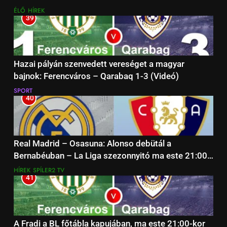
ÉLŐ
HÍREK
39
Hazai pályán szenvedett vereséget a magyar
bajnok: Ferencváros – Qarabaq 1-3 (Videó)
SPORT
40
Real Madrid – Osasuna: Alonso debütál a
Bernabéuban – La Liga szezonnyitó ma este 21:00-
kor
HÍREK
SPÍLER2 TV
41
A Fradi a BL főtábla kapujában, ma este 21:00-kor