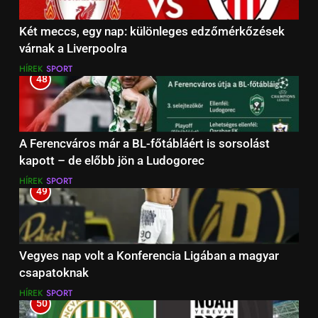
Két meccs, egy nap: különleges edzőmérkőzések
várnak a Liverpoolra
HÍREK
SPORT
48
A Ferencváros már a BL-főtábláért is sorsolást
kapott – de előbb jön a Ludogorec
HÍREK
SPORT
49
Vegyes nap volt a Konferencia Ligában a magyar
csapatoknak
HÍREK
SPORT
50