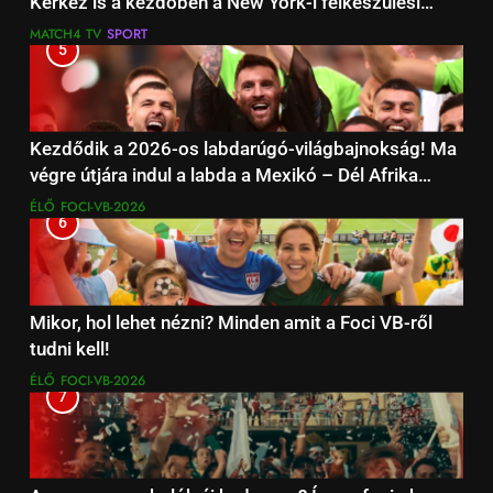
Kerkez is a kezdőben a New York-i felkészülési
mérkőzésen
MATCH4 TV
SPORT
5
Kezdődik a 2026-os labdarúgó-világbajnokság! Ma
végre útjára indul a labda a Mexikó – Dél Afrika
focimeccsel
ÉLŐ
FOCI-VB-2026
6
Mikor, hol lehet nézni? Minden amit a Foci VB-ről
tudni kell!
ÉLŐ
FOCI-VB-2026
7