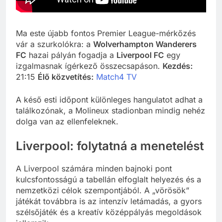
Ma este újabb fontos Premier League-mérkőzés
vár a szurkolókra: a
Wolverhampton Wanderers
FC
hazai pályán fogadja a
Liverpool FC
egy
izgalmasnak ígérkező összecsapáson.
Kezdés:
21:15
Élő közvetítés:
Match4 TV
A késő esti időpont különleges hangulatot adhat a
találkozónak, a Molineux stadionban mindig nehéz
dolga van az ellenfeleknek.
Liverpool: folytatná a menetelést
A Liverpool számára minden bajnoki pont
kulcsfontosságú a tabellán elfoglalt helyezés és a
nemzetközi célok szempontjából. A „vörösök”
játékát továbbra is az intenzív letámadás, a gyors
szélsőjáték és a kreatív középpályás megoldások