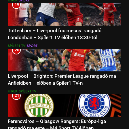
HÍREK
SPORT
19
Tottenham – Liverpool focimeccs: rangadó
Londonban – Spíler1 TV élőben 18:30-tól
SPÍLER1 TV
SPORT
20
Liverpool – Brighton: Premier League rangadó ma
Anfieldben – élőben a Spíler1 TV-n
HÍREK
SPÍLER1 TV
21
Ferencváros – Glasgow Rangers: Európa-liga
rangadó ma este – M4 Sport TV élőben