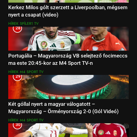
Kerkez Milos gólt szerzett a Liverpoolban, mégsem
nyert a csapat (video)
HÍREK
SPÍLER1 TV
28
Portugália – Magyarország VB selejtező focimeccs
ma este 20:45-kor az M4 Sport TV-n
HÍREK
M4 SPORT TV
29
Két góllal nyert a magyar válogatott –
Magyarország – Örményország 2-0 (Gól Videó)
HÍREK
M4 SPORT TV
30