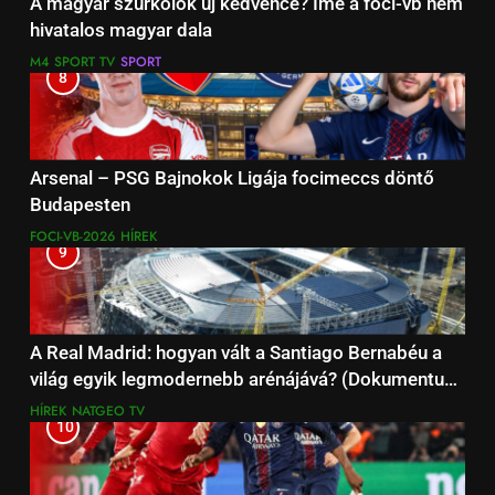
A magyar szurkolók új kedvence? Íme a foci-vb nem
hivatalos magyar dala
M4 SPORT TV
SPORT
8
Arsenal – PSG Bajnokok Ligája focimeccs döntő
Budapesten
FOCI-VB-2026
HÍREK
9
A Real Madrid: hogyan vált a Santiago Bernabéu a
világ egyik legmodernebb arénájává? (Dokumentum
film)
HÍREK
NATGEO TV
10