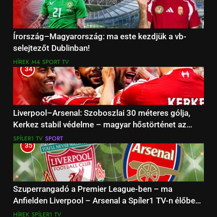
Írország–Magyarország: ma este kezdjük a vb-
selejtezőt Dublinban!
HÍREK
M4 SPORT TV
34
Liverpool–Arsenal: Szoboszlai 30 méteres gólja,
Kerkez stabil védelme – magyar hőstörténet az
Anfieldről (+videó)
SPÍLER1 TV
SPORT
35
Szuperrangadó a Premier League-ben – ma
Anfielden Liverpool – Arsenal a Spíler1 TV-n élőben
17:30
HÍREK
SPÍLER1 TV