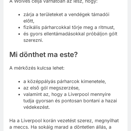
A Wolves célja várhatóan az lesz, hogy:
zárja a területeket a vendégek támadói
előtt,
fizikális párharcokkal törje meg a ritmust,
és gyors ellentámadásokkal próbáljon gólt
szerezni.
Mi dönthet ma este?
A mérkőzés kulcsa lehet:
a középpályás párharcok kimenetele,
az első gól megszerzése,
valamint az, hogy a Liverpool mennyire
tudja gyorsan és pontosan bontani a hazai
védekezést.
Ha a Liverpool korán vezetést szerez, megnyílhat
a meccs. Ha sokáig marad a döntetlen állás, a