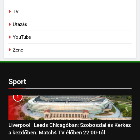
TV
Utazás
YouTube
Zene
Sport
1
Liverpool–Leeds Chicagóban: Szoboszlai és Kerkez
a kezdőben. Match4 TV élőben 22:00-tól