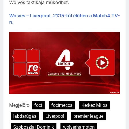
Wolves taktikája működhet.
Wolves – Liverpool, 21:15-től élőben a Match4 TV-
n.
Megjelölt:
foci
focimeccs
Kerkez Milos
labdarúgás
Liverpool
premier league
Szoboszlai Dominik
wolverhampton