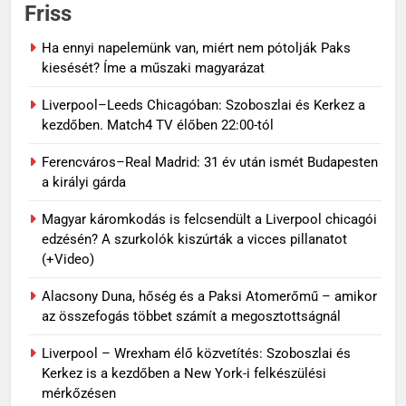
Friss
Ha ennyi napelemünk van, miért nem pótolják Paks
kiesését? Íme a műszaki magyarázat
Liverpool–Leeds Chicagóban: Szoboszlai és Kerkez a
kezdőben. Match4 TV élőben 22:00-tól
Ferencváros–Real Madrid: 31 év után ismét Budapesten
a királyi gárda
Magyar káromkodás is felcsendült a Liverpool chicagói
edzésén? A szurkolók kiszúrták a vicces pillanatot
(+Video)
Alacsony Duna, hőség és a Paksi Atomerőmű – amikor
az összefogás többet számít a megosztottságnál
Liverpool – Wrexham élő közvetítés: Szoboszlai és
Kerkez is a kezdőben a New York-i felkészülési
mérkőzésen