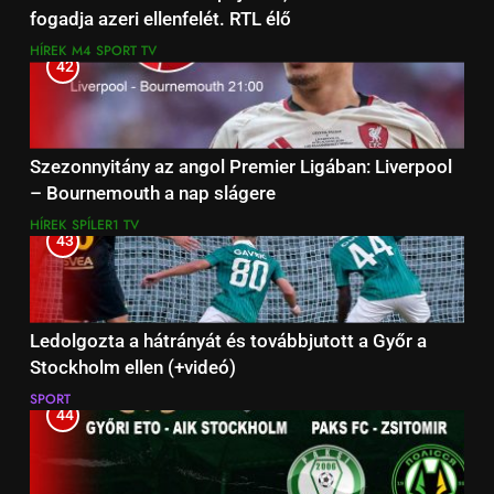
fogadja azeri ellenfelét. RTL élő
HÍREK
M4 SPORT TV
42
Szezonnyitány az angol Premier Ligában: Liverpool
– Bournemouth a nap slágere
HÍREK
SPÍLER1 TV
43
Ledolgozta a hátrányát és továbbjutott a Győr a
Stockholm ellen (+videó)
SPORT
44