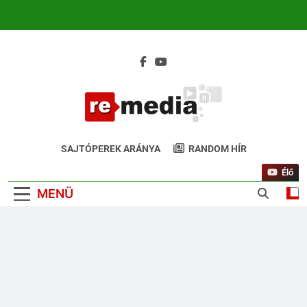
ReMedia.hu
Gyógyír Az Egyoldalúságra
SAJTÓPEREK ARÁNYA
RANDOM HÍR
Élő
MENÜ