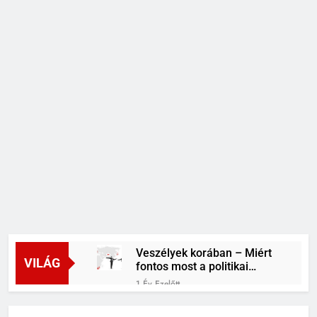
Veszélyek korában – Miért
VILÁG
fontos most a politikai
stabilitás?
1 Év Ezelőtt
Tech a gyógyításban: az
mRNS-terápiák új lendülete