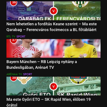
36
Nem lehetetlen a fordítás Keane szerint – Ma este
Qarabag – Ferencváros focimeccs a BL főtábláért
RTL TV
SPORT
37
Bayern München – RB Leipzig nyitány a
Bundesligában, Aréna4 TV
ARÉNA4 TV
SPORT
38
Ma este Győri ETO – SK Rapid Wien, élőben 19
órátol