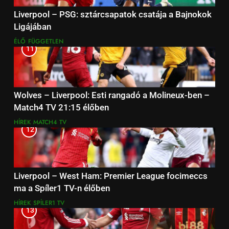
Liverpool – PSG: sztárcsapatok csatája a Bajnokok
Ligájában
ÉLŐ
FÜGGETLEN
11
Wolves – Liverpool: Esti rangadó a Molineux-ben –
Match4 TV 21:15 élőben
HÍREK
MATCH4 TV
12
Liverpool – West Ham: Premier League focimeccs
ma a Spíler1 TV-n élőben
HÍREK
SPÍLER1 TV
13