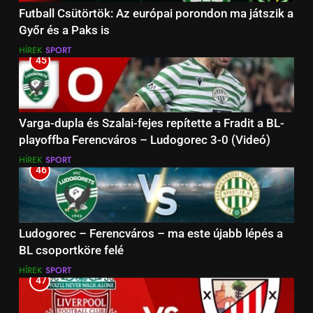
Futball Csütörtök: Az európai porondon ma játszik a
Győr és a Paks is
HÍREK
SPORT
45
Varga-dupla és Szalai-fejes repítette a Fradit a BL-
playoffba Ferencváros – Ludogorec 3-0 (Videó)
HÍREK
SPORT
46
Ludogorec – Ferencváros – ma este újabb lépés a
BL csoportköre felé
HÍREK
SPORT
47