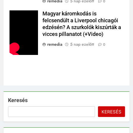
remedia
5 nap ezelőtt
0
Magyar káromkodás is
felcsendült a Liverpool chicagói
edzésén? A szurkolók kiszúrták a
vicces pillanatot (+Video)
remedia
5 nap ezelőtt
0
Keresés
KERESÉS