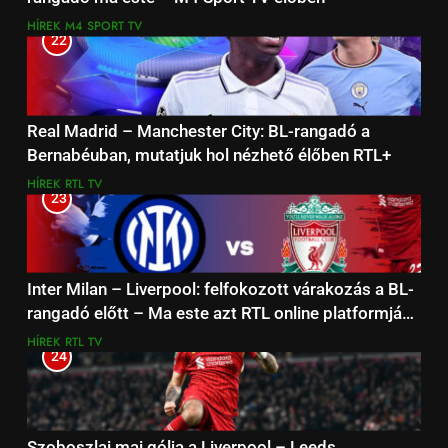
HÍREK
M4 SPORT TV
22
Real Madrid – Manchester City: BL-rangadó a
Bernabéuban, mutatjuk hol nézhető élőben RTL+
HÍREK
RTL TV
23
Inter Milan – Liverpool: felfokozott várakozás a BL-
rangadó előtt – Ma este azt RTL online platformján
élőben
HÍREK
RTL TV
24
Szoboszlai mai gólja a Liverpool – Leeds