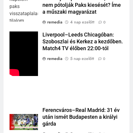
nem pótolják Paks kiesését? Íme
a műszaki magyarázat
remedia
4 nap ezelőtt
0
Liverpool–Leeds Chicagóban:
Szoboszlai és Kerkez a kezdőben.
Match4 TV élőben 22:00-tól
remedia
5 nap ezelőtt
0
Ferencváros–Real Madrid: 31 év
után ismét Budapesten a királyi
gárda