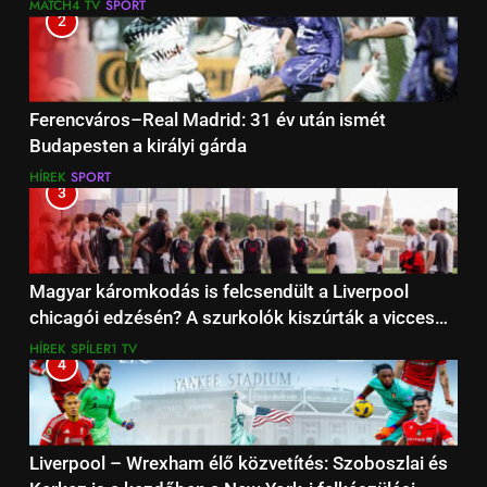
MATCH4 TV
SPORT
2
Ferencváros–Real Madrid: 31 év után ismét
Budapesten a királyi gárda
HÍREK
SPORT
3
Magyar káromkodás is felcsendült a Liverpool
chicagói edzésén? A szurkolók kiszúrták a vicces
pillanatot (+Video)
HÍREK
SPÍLER1 TV
4
Liverpool – Wrexham élő közvetítés: Szoboszlai és