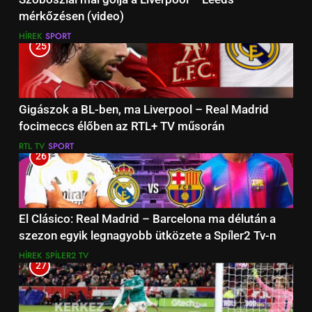
mérkőzésen (video)
HÍREK
SPORT
25
Gigászok a BL-ben, ma Liverpool – Real Madrid
focimeccs élőben az RTL+ TV műsorán
RTL TV
SPORT
26
El Clásico: Real Madrid – Barcelona ma délután a
szezon egyik legnagyobb ütközete a Spíler2 Tv-n
HÍREK
SPÍLER2 TV
27