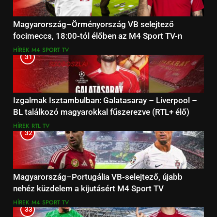
Magyarország–Örményország VB selejtező
focimeccs, 18:00-tól élőben az M4 Sport TV-n
HÍREK
M4 SPORT TV
31
Izgalmak Isztambulban: Galatasaray – Liverpool –
BL találkozó magyarokkal fűszerezve (RTL+ élő)
HÍREK
RTL TV
32
Magyarország–Portugália VB-selejtező, újabb
nehéz küzdelem a kijutásért M4 Sport TV
HÍREK
M4 SPORT TV
33